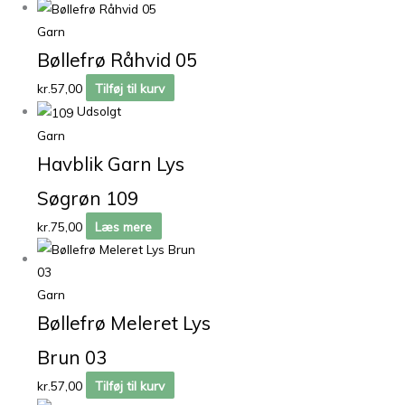
Garn
Bøllefrø Råhvid 05
kr.
57,00
Tilføj til kurv
Udsolgt
Garn
Havblik Garn Lys
Søgrøn 109
kr.
75,00
Læs mere
Garn
Bøllefrø Meleret Lys
Brun 03
kr.
57,00
Tilføj til kurv