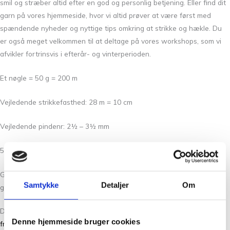
smil og stræber altid efter en god og personlig betjening. Eller find dit
garn på vores hjemmeside, hvor vi altid prøver at være først med
spændende nyheder og nyttige tips omkring at strikke og hækle. Du
er også meget velkommen til at deltage på vores workshops, som vi
afvikler fortrinsvis i efterår- og vinterperioden.
Et nøgle = 50 g = 200 m
Vejledende strikkefasthed: 28 m = 10 cm
Vejledende pindenr: 2½ – 3½ mm
50% superwashbehandlet uld og 50 % pimabomuld
Garnet er superwashbehandlet, og kan derfor maskinvaskes ved 30
Samtykke
Detaljer
Om
grader. Garnet kan miste farve ved gentagne vask.
Du kan læse mere om Merci garnet, og finde spændende
opskrifter
Denne hjemmeside bruger cookies
fra Filcolana her
.