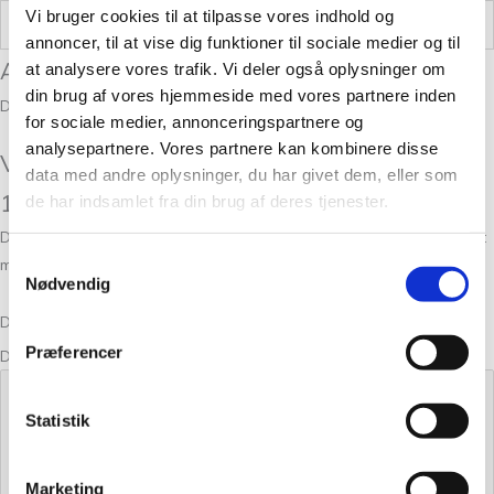
Vi bruger cookies til at tilpasse vores indhold og
Vægt
0,05 kg
annoncer, til at vise dig funktioner til sociale medier og til
Anmeldelser
at analysere vores trafik. Vi deler også oplysninger om
din brug af vores hjemmeside med vores partnere inden
Der er endnu ikke nogle anmeldelser.
for sociale medier, annonceringspartnere og
analysepartnere. Vores partnere kan kombinere disse
Vær den første til at anmelde “Merci Fairy
data med andre oplysninger, du har givet dem, eller som
1770”
de har indsamlet fra din brug af deres tjenester.
Din e-mailadresse vil ikke blive publiceret.
Krævede felter er markeret
Samtykkevalg
med
*
Nødvendig
Din bedømmelse
Præferencer
Din anmeldelse
*
Statistik
Marketing