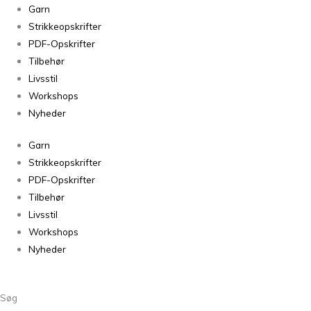
Merci
Garn
Fairy
Strikkeopskrifter
1770
PDF-Opskrifter
antal
Tilbehør
Livsstil
Workshops
Nyheder
Garn
Strikkeopskrifter
PDF-Opskrifter
Tilbehør
Livsstil
Workshops
Nyheder
Søg