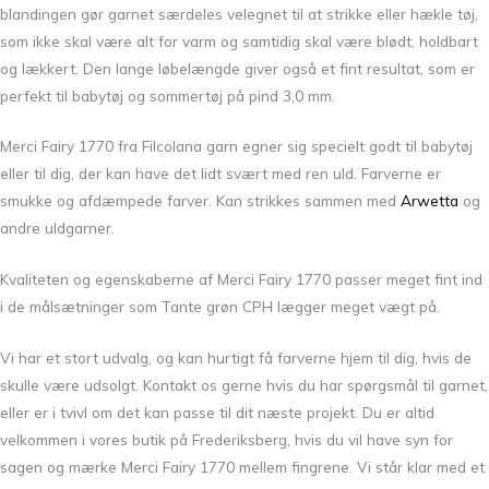
blandingen gør garnet særdeles velegnet til at strikke eller hækle tøj,
som ikke skal være alt for varm og samtidig skal være blødt, holdbart
og lækkert. Den lange løbelængde giver også et fint resultat, som er
perfekt til babytøj og sommertøj
på pind 3,0 mm.
Merci Fairy 1770 fra Filcolana garn egner sig specielt godt til babytøj
eller til dig, der kan have det lidt svært med ren uld.
Farverne er
smukke og afdæmpede farver. Kan strikkes sammen med
Arwetta
og
andre uldgarner.
Kvaliteten og egenskaberne af Merci Fairy 1770 passer meget fint ind
i de målsætninger som Tante grøn CPH lægger meget vægt på.
Vi har et stort udvalg, og kan hurtigt få farverne hjem til dig, hvis de
skulle være udsolgt. Kontakt os gerne hvis du har spørgsmål til garnet,
eller er i tvivl om det kan passe til dit næste projekt. Du er altid
velkommen i vores butik på Frederiksberg, hvis du vil have syn for
sagen og mærke Merci Fairy 1770 mellem fingrene. Vi står klar med et