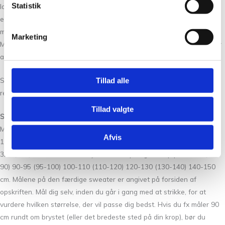
Statistik
langs ærmeåbningen og strikkes rundt på rundpind og strømpepinde
eller
Magic Loop
-teknik. Halsens ribkant strikkes ud fra opsamlede
masker i halsåbningen, og den lægges dobbelt og strikkes ned.
Marketing
Melange Sweater strikkes i to tråde tyndt uldgarn i kontrastfarver for
at opnå en melering.
Strik en prøvelap for at finde den pindestørrelse, der giver dig den
Tillad alle
rette strikkefasthed.
Tillad valgte
Størrelsesguide
Melange Sweater bør have et bevægelsesrum (
positive ease)
på ca.
Afvis
15-20 cm i forhold til dit brystmål. Størrelserne XS (S) M (L) XL (2XL)
3XL (4XL) 5XL svarer til et brystmål målt på egen krop på 80-85 (85-
90) 90-95 (95-100) 100-110 (110-120) 120-130 (130-140) 140-150
cm. Målene på den færdige sweater er angivet på forsiden af
opskriften. Mål dig selv, inden du går i gang med at strikke, for at
vurdere hvilken størrelse, der vil passe dig bedst. Hvis du fx måler 90
cm rundt om brystet (eller det bredeste sted på din krop), bør du