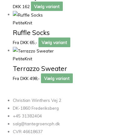
DKK 162
Vælg variant
PetiteKnit
Ruffle Socks
Fra DKK 65,-
Vælg variant
PetiteKnit
Terrazzo Sweater
Fra DKK 498,-
Vælg variant
Christian Winthers Vej 2
DK-1860 Frederiksberg
+45 31382404
salg@tantegroencph.dk
CVR 46618637