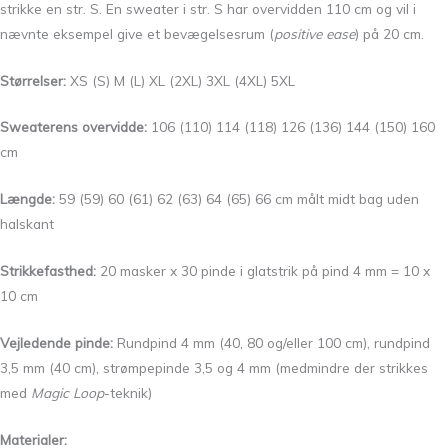
strikke en str. S. En sweater i str. S har overvidden 110 cm og vil i
nævnte eksempel give et bevægelsesrum (
positive ease
) på 20 cm.
Størrelser:
XS (S) M (L) XL (2XL) 3XL (4XL) 5XL
Sweaterens overvidde:
106 (110) 114 (118) 126 (136) 144 (150) 160
cm
Længde:
59 (59) 60 (61) 62 (63) 64 (65) 66 cm målt midt bag uden
halskant
Strikkefasthed:
20 masker x 30 pinde i glatstrik på pind 4 mm = 10 x
10 cm
Vejledende pinde:
Rundpind 4 mm (40, 80 og/eller 100 cm), rundpind
3,5 mm (40 cm), strømpepinde 3,5 og 4 mm (medmindre der strikkes
med
Magic Loop
-teknik)
Materialer: