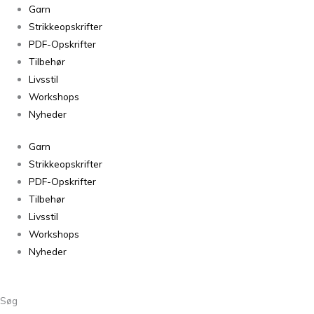
Melange
Garn
Sweater
Strikkeopskrifter
antal
PDF-Opskrifter
Tilbehør
Livsstil
Workshops
Nyheder
Garn
Strikkeopskrifter
PDF-Opskrifter
Tilbehør
Livsstil
Workshops
Nyheder
Søg