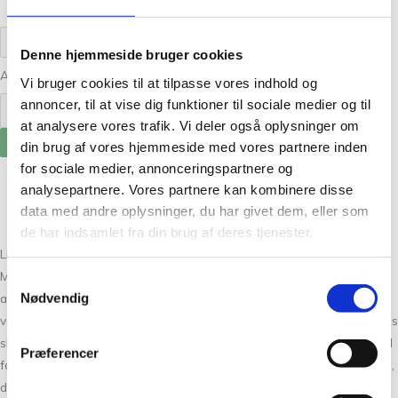
Denne hjemmeside bruger cookies
Antal:
-
+
Vi bruger cookies til at tilpasse vores indhold og
annoncer, til at vise dig funktioner til sociale medier og til
at analysere vores trafik. Vi deler også oplysninger om
Tilføj til kurv
din brug af vores hjemmeside med vores partnere inden
for sociale medier, annonceringspartnere og
Beskrivelse
analysepartnere. Vores partnere kan kombinere disse
Yderligere information
data med andre oplysninger, du har givet dem, eller som
Anmeldelser (0)
de har indsamlet fra din brug af deres tjenester.
Lidt om Melange Sweater:
Melange Sweater strikkes oppefra og ned. Først strikkes øverste del
Samtykkevalg
Nødvendig
af ryggen frem og tilbage, idet skulderhældningen formes med
vendepinde. Nederst på ryggen strikkes udtagninger. Herefter strikkes
skuldrene hver for sig frem og tilbage på rundpind. Disse samles fortil
Præferencer
for at danne forstykke. Forstykke og ryg samles for at danne kroppen,
der strikkes rundt på rundpind. Ærmerne strikkes ud fra opsamlede m