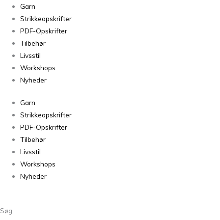
Mashdale
Garn
Wisteria
Strikkeopskrifter
antal
PDF-Opskrifter
Tilbehør
Livsstil
Workshops
Nyheder
Garn
Strikkeopskrifter
PDF-Opskrifter
Tilbehør
Livsstil
Workshops
Nyheder
Søg