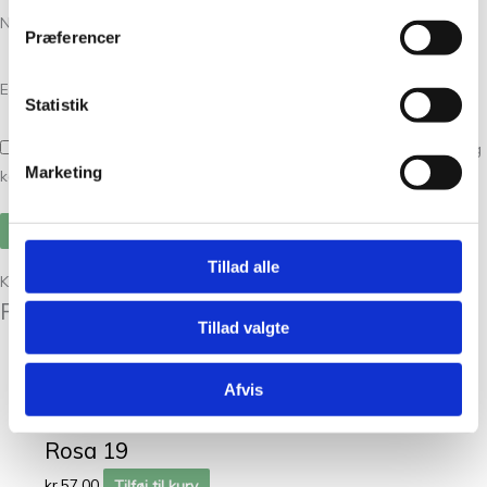
Navn
*
Præferencer
E-mail
*
Statistik
Gem mit navn, mail og websted i denne browser til næste gang jeg
Marketing
kommenterer.
Tillad alle
Kunder købte også
Relaterede varer
Tillad valgte
Garn
Afvis
Bøllefrø Douce Lys
Rosa 19
kr.
57,00
Tilføj til kurv