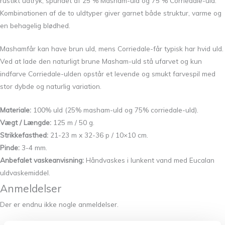
rustikt udtryk, spundet af 25 % Masham-uld og 75 % Corriedale-uld.
Kombinationen af de to uldtyper giver garnet både struktur, varme og
en behagelig blødhed.
Mashamfår kan have brun uld, mens Corriedale-får typisk har hvid uld.
Ved at lade den naturligt brune Masham-uld stå ufarvet og kun
indfarve Corriedale-ulden opstår et levende og smukt farvespil med
stor dybde og naturlig variation.
Materiale:
100% uld (25% masham-uld og 75% corriedale-uld).
Vægt / Længde:
125 m / 50 g.
Strikkefasthed:
21-23 m x 32-36 p / 10×10 cm.
Pinde:
3-4 mm.
Anbefalet vaskeanvisning:
Håndvaskes i lunkent vand med Eucalan
uldvaskemiddel.
Anmeldelser
Der er endnu ikke nogle anmeldelser.