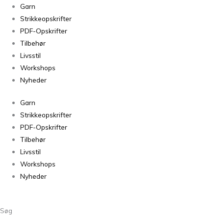
Little
Garn
Inge
Strikkeopskrifter
Sweater
PDF-Opskrifter
(Merilin
Tilbehør
+
Livsstil
Alpaca
Workshops
1)
Nyheder
antal
Garn
Strikkeopskrifter
PDF-Opskrifter
Tilbehør
Livsstil
Workshops
Nyheder
Søg