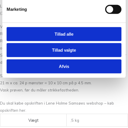
Længde (målt midt bag ekskl. halskant):
Marketing
(37) 43 (44) 46 (49) 51 cm.
VEJLEDENDE PINDE
Rundpinde 2.5 og 3 mm (40 cm).
Tillad alle
Rundpinde 3.5 og 4.5 mm (40 og 60-80 cm afhængig af sweaterens
overvidde).
Tillad valgte
Strømpepinde 3.5 og 4.5 mm. Bruger du magic loop metoden, behøver
du ikke strømpepinde.
Afvis
STRIKKEFASTHED
21 m x ca. 24 p mønster = 10 x 10 cm på p 4.5 mm.
Vask prøven, før du måler strikkefastheden.
Du skal købe opskriften i Lene Holme Samsøes webshop – køb
opskriften her.
Vægt
,5 kg