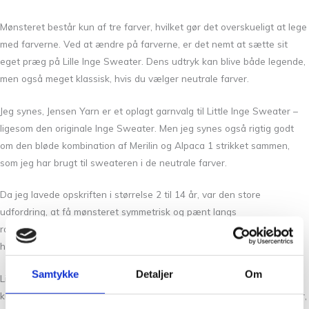
Mønsteret består kun af tre farver, hvilket gør det overskueligt at lege
med farverne. Ved at ændre på farverne, er det nemt at sætte sit
eget præg på Lille Inge Sweater. Dens udtryk kan blive både legende,
men også meget klassisk, hvis du vælger neutrale farver.
Jeg synes, Jensen Yarn er et oplagt garnvalg til Little Inge Sweater –
ligesom den originale Inge Sweater. Men jeg synes også rigtig godt
om den bløde kombination af Merilin og Alpaca 1 strikket sammen,
som jeg har brugt til sweateren i de neutrale farver.
Da jeg lavede opskriften i størrelse 2 til 14 år, var den store
udfordring, at få mønsteret symmetrisk og pænt langs
raglanudtagningerne i både små og store størrelser. Det lykkedes
heldigvis!
Samtykke
Detaljer
Om
Little Inge Sweater (Merilin + Alpaca 1) strikkes oppefra. Der strikkes
kun mønster rundt, da vendepindene strikkes før mønsteret begynder,