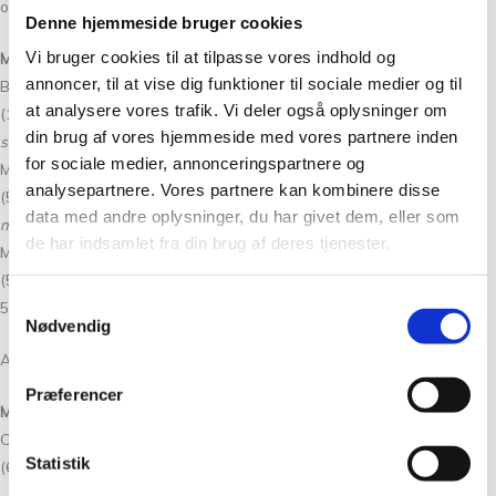
og man strikker med højst to farver ad gangen.
Denne hjemmeside bruger cookies
Vi bruger cookies til at tilpasse vores indhold og
MATERIALER
annoncer, til at vise dig funktioner til sociale medier og til
Bundfarve:
at analysere vores trafik. Vi deler også oplysninger om
(100) 100-150 (150) 150 (150-200) 200 g Isager Merilin fv E0
holdt
din brug af vores hjemmeside med vores partnere inden
sammen med
(50) 100 (100) 100 (100) 100 g Isager Alpaca 1 fv E0
for sociale medier, annonceringspartnere og
Mønsterfarve A:
analysepartnere. Vores partnere kan kombinere disse
(50) 50-100 (100) 100 (100) 100 g Isager Merilin fv 9
holdt sammen
data med andre oplysninger, du har givet dem, eller som
med
(50) 50 (50) 50 (50) 50 g Isager Alpaca 1 fv E8s
de har indsamlet fra din brug af deres tjenester.
Mønsterfarve B:
(50) 50 (50) 50 (50) 50 g Isager Merilin fv 30
holdt sammen med
(50)
Samtykkevalg
50 (50) 50 (50) 50 g Isager Alpaca 1 fv 30
Nødvendig
Alternativ version i Isager Jensen Yarn findes
her
Præferencer
MÅL
Overvidde:
Statistik
(69) 74 (80) 86 (91) 97 cm