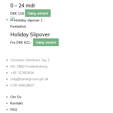
0 – 24 mdr
DKK 116
Vælg variant
PetiteKnit
Holiday Slipover
Fra DKK 621,-
Vælg variant
Christian Winthers Vej 2
DK-1860 Frederiksberg
+45 31382404
salg@tantegroencph.dk
CVR 46618637
Om Os
Kontakt
FAQ