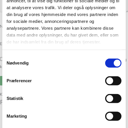
annoncer, til at vise dig funktioner til sociale medier og til
at analysere vores trafik. Vi deler også oplysninger om
din brug af vores hjemmeside med vores partnere inden
for sociale medier, annonceringspartnere og
Navn
*
analysepartnere. Vores partnere kan kombinere disse
data med andre oplysninger, du har givet dem, eller som
de har indsamlet fra din brug af deres tjenester.
E-mail
*
Samtykkevalg
Gem mit navn, mail og websted i denne browser til næste gang jeg
Nødvendig
kommenterer.
Præferencer
Kunder købte også
Statistik
Relaterede varer
Marketing
Filcolana Arwetta i 80 %
langfibret merinould