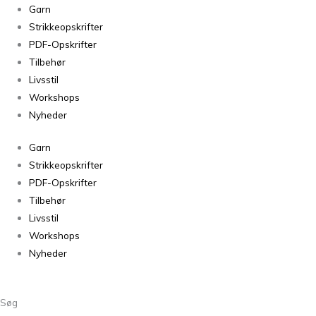
Lathyros
Garn
fra
Strikkeopskrifter
Filcolana
PDF-Opskrifter
antal
Tilbehør
Livsstil
Workshops
Nyheder
Garn
Strikkeopskrifter
PDF-Opskrifter
Tilbehør
Livsstil
Workshops
Nyheder
Søg