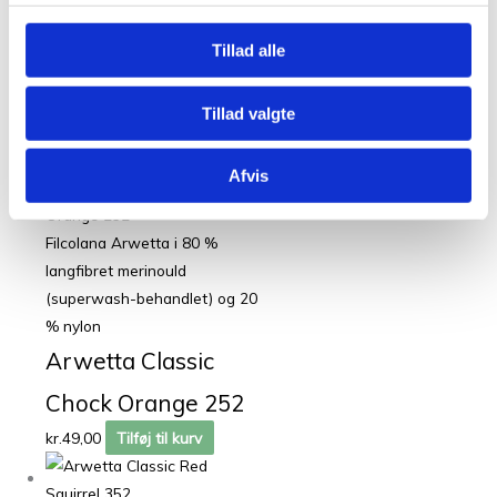
(superwash-behandlet) og 20
% nylon
Tillad alle
Arwetta Classic
Tillad valgte
Straw 135
kr.
49,00
Tilføj til kurv
Afvis
Filcolana Arwetta i 80 %
langfibret merinould
(superwash-behandlet) og 20
% nylon
Arwetta Classic
Chock Orange 252
kr.
49,00
Tilføj til kurv