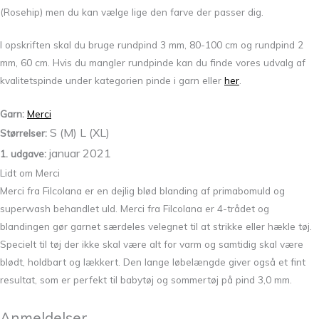
(Rosehip) men du kan vælge lige den farve der passer dig.
I opskriften skal du bruge rundpind 3 mm, 80-100 cm og rundpind 2
mm, 60 cm. Hvis du mangler rundpinde kan du finde vores udvalg af
kvalitetspinde under kategorien pinde i garn eller
her
.
Garn:
Merci
S (M) L (XL)
Størrelser:
januar 2021
1. udgave:
Lidt om Merci
Merci fra Filcolana er en dejlig blød blanding af primabomuld og
superwash behandlet uld. Merci fra Filcolana er 4-trådet og
blandingen gør garnet særdeles velegnet til at strikke eller hækle tøj.
Specielt til tøj der ikke skal være alt for varm og samtidig skal være
blødt, holdbart og lækkert. Den lange løbelængde giver også et fint
resultat, som er perfekt til babytøj og sommertøj på pind 3,0 mm.
Anmeldelser