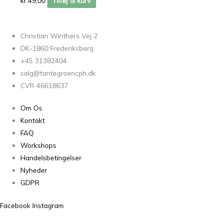
kr.
49,00
Tilføj til kurv
Christian Winthers Vej 2
DK-1860 Frederiksberg
+45 31382404
salg@tantegroencph.dk
CVR 46618637
Om Os
Kontakt
FAQ
Workshops
Handelsbetingelser
Nyheder
GDPR
Facebook
Instagram