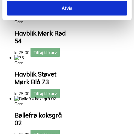
Relaterede varer
Afvis
Garn
Havblik Mørk Rød
54
kr.
75,00
Tilføj til kurv
Garn
Havblik Støvet
Mørk Blå 73
kr.
75,00
Tilføj til kurv
Garn
Bøllefrø koksgrå
02