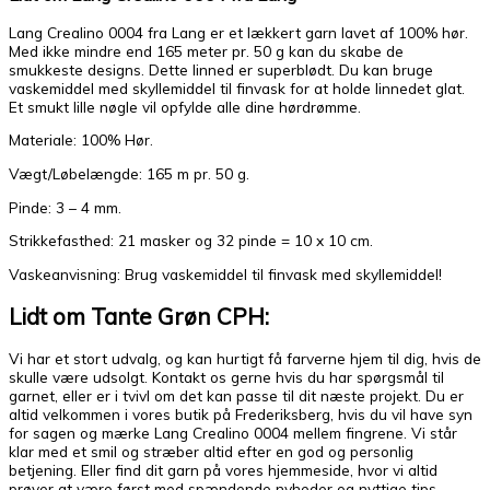
Lang Crealino 0004 fra Lang er et lækkert garn lavet af 100% hør.
Med ikke mindre end 165 meter pr. 50 g kan du skabe de
smukkeste designs. Dette linned er superblødt. Du kan bruge
vaskemiddel med skyllemiddel til finvask for at holde linnedet glat.
Et smukt lille nøgle vil opfylde alle dine hørdrømme.
Materiale: 100% Hør.
Vægt/Løbelængde: 165 m pr. 50 g.
Pinde: 3 – 4 mm.
Strikkefasthed: 21 masker og 32 pinde = 10 x 10 cm.
Vaskeanvisning: Brug vaskemiddel til finvask med skyllemiddel!
Lidt om Tante Grøn CPH:
Vi har et stort udvalg, og kan hurtigt få farverne hjem til dig, hvis de
skulle være udsolgt. Kontakt os gerne hvis du har spørgsmål til
garnet, eller er i tvivl om det kan passe til dit næste projekt. Du er
altid velkommen i vores butik på Frederiksberg, hvis du vil have syn
for sagen og mærke Lang Crealino 0004 mellem fingrene. Vi står
klar med et smil og stræber altid efter en god og personlig
betjening. Eller find dit garn på vores hjemmeside, hvor vi altid
prøver at være først med spændende nyheder og nyttige tips