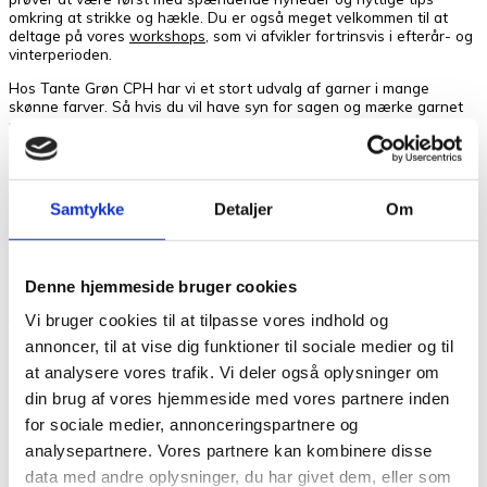
omkring at strikke og hækle. Du er også meget velkommen til at
deltage på vores
workshops
, som vi afvikler fortrinsvis i efterår- og
vinterperioden.
Hos Tante Grøn CPH har vi et stort udvalg af garner i mange
skønne farver. Så hvis du vil have syn for sagen og mærke garnet
mellem fingrene, så kom forbi vores butik på Christian Winthers Vej.
Vi stræber altid efter en personlig og nøje vejledning så du er på
sikker vej med dine fremtidige strikkeeventyr. Hvis ikke lige Crealino
er det rette for dig, så har vi helt sikkert det rette garn for dig.
Kontakt os her på siden, på telefon eller over email.
Samtykke
Detaljer
Om
Vægt
0,05 kg
Denne hjemmeside bruger cookies
Anmeldelser
Vi bruger cookies til at tilpasse vores indhold og
annoncer, til at vise dig funktioner til sociale medier og til
Der er endnu ikke nogle anmeldelser.
at analysere vores trafik. Vi deler også oplysninger om
Vær den første til at anmelde “Lang
din brug af vores hjemmeside med vores partnere inden
for sociale medier, annonceringspartnere og
Crealino 0004”
analysepartnere. Vores partnere kan kombinere disse
data med andre oplysninger, du har givet dem, eller som
Din e-mailadresse vil ikke blive publiceret.
Krævede felter er