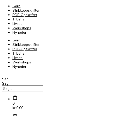
Lang
Garn
Crealino
Strikkeopskrifter
0004
PDF-Opskrifter
antal
Tilbehør
Livsstil
Workshops
Nyheder
Garn
Strikkeopskrifter
PDF-Opskrifter
Tilbehør
Livsstil
Workshops
Nyheder
Søg
Søg
0
kr.
0,00