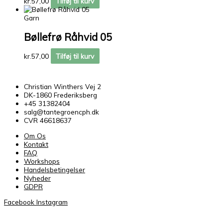
kr.
57,00
Tilføj til kurv
Garn
Bøllefrø Råhvid 05
kr.
57,00
Tilføj til kurv
Christian Winthers Vej 2
DK-1860 Frederiksberg
+45 31382404
salg@tantegroencph.dk
CVR 46618637
Om Os
Kontakt
FAQ
Workshops
Handelsbetingelser
Nyheder
GDPR
Facebook
Instagram