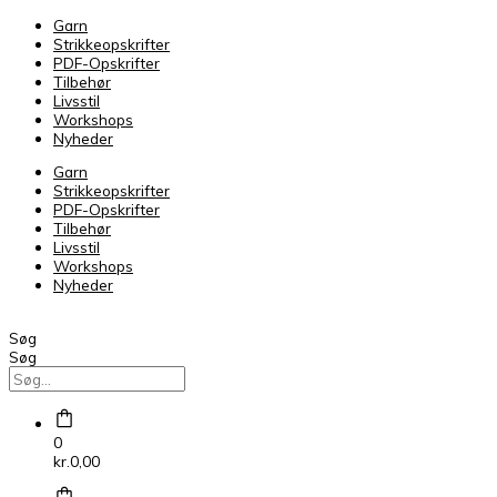
Lamauld
Garn
Lyseblå
Strikkeopskrifter
6357
PDF-Opskrifter
antal
Tilbehør
Livsstil
Workshops
Nyheder
Garn
Strikkeopskrifter
PDF-Opskrifter
Tilbehør
Livsstil
Workshops
Nyheder
Søg
Søg
0
kr.
0,00