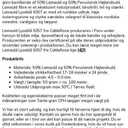
garn bestående af 50% Lamauld og 50% Peruviansk Højlandsuld.
Lamauld fibre er et eksklusivt naturprodukt, lanolinfri, let og stærkt.
Lamauld Lyseblå 6357 er med sit rustikke udtryk, høje
isoleringsevne og styrke særdeles velegnet til klassiske nordiske
sweatre, cardigans og tæpper.
Lamauld Lyseblå 6357 fra CaMaRose produceres i Peru under
hensyn til både miljø, dyrevelfærd og de lokale bønder og arbejdere.
Producenten er oeko-tex certificeret på alle deres uldprodukter og
anvender solenergi i produktionen. Du kan læse meget mere om
Lamauld Lyseblå 6357 fra CaMaRose lige
HER
.
Produktinfo
Materiale: 50% Lamauld og 50% Peruviansk Højlandsuld.
Vejledende strikkefasthed 17-18 masker x 24 pinde.
Anbefalede pinde: 4,5 – 5,0 mm.
Vægt / længde: 50 gram = ca. 100 meter.
Uldvask/ Uldprogram max 30°C / Tørres fladt.
Kvaliteten og egenskaberne passer meget fint ind i de
målsætninger som Tante grøn CPH lægger meget vægt på.
Vi har et stort udvalg, og kan hurtigt få farverne hjem til dig, hvis de
skulle være udsolgt. Kontakt os gerne hvis du har spørgsmål til
garnet, eller er i tvivl om det kan passe til dit næste projekt. Du er
altid velkommen i vores butik på Frederiksberg, hvis du vil have syn