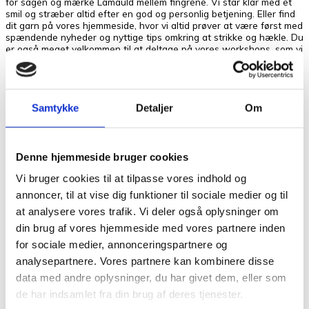
for sagen og mærke Lamauld mellem fingrene. Vi står klar med et
smil og stræber altid efter en god og personlig betjening. Eller find
dit garn på vores hjemmeside, hvor vi altid prøver at være først med
spændende nyheder og nyttige tips omkring at strikke og hækle. Du
er også meget velkommen til at deltage på vores workshops, som vi
afvikler fortrinsvis i efterår- og vinterperioden.
Kunder købte også
Samtykke
Detaljer
Om
Relaterede varer
Garn
Denne hjemmeside bruger cookies
Havblik Garn Mørk
Vi bruger cookies til at tilpasse vores indhold og
Støvet Grøn 111
annoncer, til at vise dig funktioner til sociale medier og til
at analysere vores trafik. Vi deler også oplysninger om
kr.
75,00
Tilføj til kurv
din brug af vores hjemmeside med vores partnere inden
for sociale medier, annonceringspartnere og
Garn
analysepartnere. Vores partnere kan kombinere disse
data med andre oplysninger, du har givet dem, eller som
Bøllefrø Douce Lys
de har indsamlet fra din brug af deres tjenester.
Rosa 19