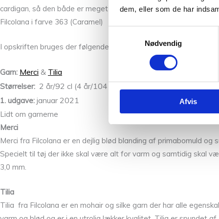
cardigan, så den både er meget enkel og alligevel så fin og femini
dem, eller som de har indsaml
Filcolana i farve 363 (Caramel)
Samtykkevalg
Nødvendig
I opskriften bruges der følgende rundpinde: rundpind 3,5 mm og 
Merci
&
Tilia
Garn:
2 år/92 cl (4 år/104 cl) 6 år/116 cl (8 år/128 cl)
Størrelser:
januar 2021
1. udgave:
Afvis
Lidt om garnerne
Merci
Merci fra Filcolana er en dejlig blød blanding af primabomuld og s
Specielt til tøj der ikke skal være alt for varm og samtidig skal 
3,0 mm.
Tilia
Tilia fra Filcolana er en mohair og silke garn der har alle egens
varm og blød og er i en utrolig lækker kvalitet. Tilia er spundet 