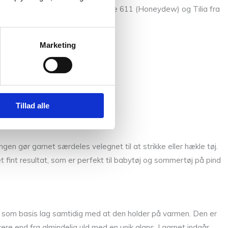
farverne Merci fra Filcolana i farve 611 (Honeydew) og Tilia fra
Marketing
Tillad alle
gen gør garnet særdeles velegnet til at strikke eller hækle tøj.
t fint resultat, som er perfekt til babytøj og sommertøj på pind
god som basis lag samtidig med at den holder på varmen. Den er
ere end fra almindelig uld med en unik glans. I garnet indgår