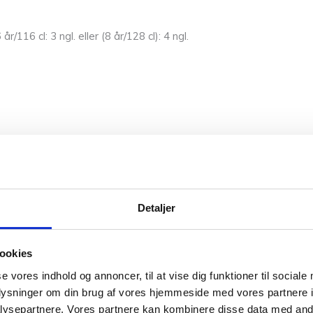
år/116 cl: 3 ngl. eller (8 år/128 cl): 4 ngl.
Detaljer
 pigecardigan
ookies
eres
side
.
se vores indhold og annoncer, til at vise dig funktioner til sociale
oplysninger om din brug af vores hjemmeside med vores partnere i
k. Kornmark er en enkel cardigan til piger inspireret af kornmar
ysepartnere. Vores partnere kan kombinere disse data med andr