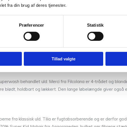
n, som små piger elsker det. Cardiganen på billedet er strikket i 
et fra din brug af deres tjenester.
Præferencer
Statistik
4 mm, 80 cm. Mangler du rundpinde så tag et kig
her
.
Tillad valgte
uperwash behandlet uld. Merci fra Filcolana er 4-trådet og blandin
være blødt, holdbart og lækkert. Den lange løbelængde giver også e
kaberne fra klassisk uld. Tilia er fugtabsorberende og er derfor 
af 70% Super Kid Mohair fra Angorageden, hvilket gør fibrene stærk