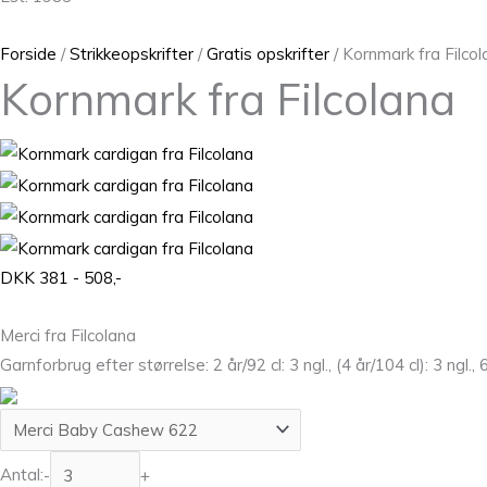
Forside
/
Strikkeopskrifter
/
Gratis opskrifter
/ Kornmark fra Filco
Kornmark fra Filcolana
DKK 381 - 508,-
Merci fra Filcolana
Garnforbrug efter størrelse: 2 år/92 cl: 3 ngl., (4 år/104 cl): 3 ngl., 6 
Antal:
-
+