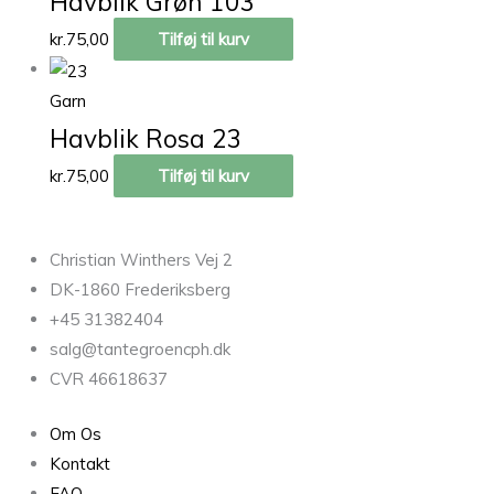
Havblik Grøn 103
kr.
75,00
Tilføj til kurv
Garn
Havblik Rosa 23
kr.
75,00
Tilføj til kurv
Christian Winthers Vej 2
DK-1860 Frederiksberg
+45 31382404
salg@tantegroencph.dk
CVR 46618637
Om Os
Kontakt
FAQ