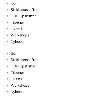
Kornmark
Garn
fra
Strikkeopskrifter
Filcolana
PDF-Opskrifter
antal
Tilbehør
Livsstil
Workshops
Nyheder
Garn
Strikkeopskrifter
PDF-Opskrifter
Tilbehør
Livsstil
Workshops
Nyheder