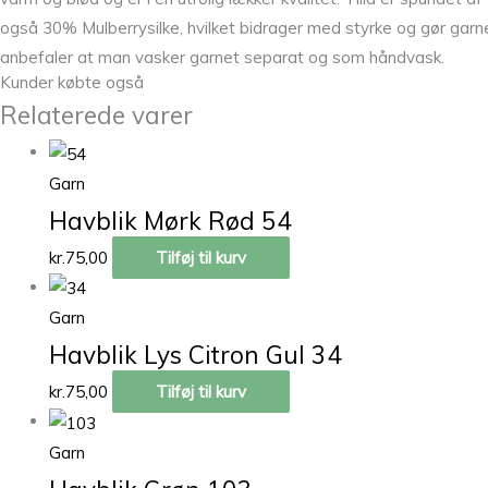
også 30% Mulberrysilke, hvilket bidrager med styrke og gør garnet
anbefaler at man vasker garnet separat og som håndvask.
Kunder købte også
Relaterede varer
Garn
Havblik Mørk Rød 54
kr.
75,00
Tilføj til kurv
Garn
Havblik Lys Citron Gul 34
kr.
75,00
Tilføj til kurv
Garn