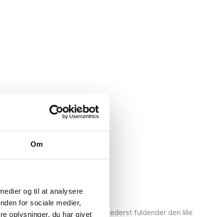
Om
 medier og til at analysere
nden for sociale medier,
kerne og stråenes aks. Flæsen nederst fuldender den lille
e oplysninger, du har givet