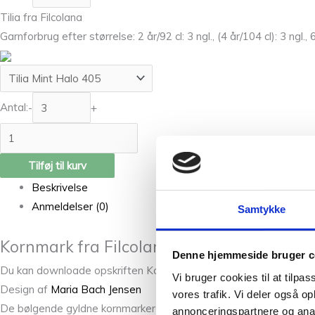
Tilia fra Filcolana
Garnforbrug efter størrelse: 2 år/92 cl: 3 ngl., (4 år/104 cl): 3 ngl., 6 
Antal:
-
+
Tilføj til kurv
Beskrivelse
Anmeldelser (0)
Samtykke
Kornmark fra Filcolana – En sød og enkel
Denne hjemmeside bruger c
Du kan downloade opskriften Kornmark fra Filcolana gratis på d
Vi bruger cookies til at tilpas
Design af
Maria Bach Jensen
vores trafik. Vi deler også 
De bølgende gyldne kornmarker er indbegrebet af sommer i Danmar
annonceringspartnere og anal