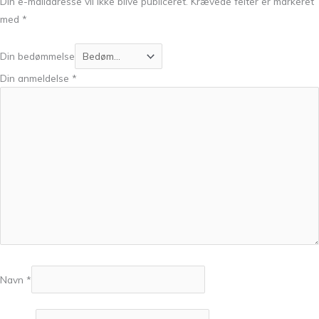
Din e-mailadresse vil ikke blive publiceret.
Krævede felter er markeret
med
*
Din bedømmelse
Din anmeldelse
*
Navn
*