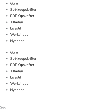
Julienne
Garn
Tee
Strikkeopskrifter
antal
PDF-Opskrifter
Tilbehør
Livsstil
Workshops
Nyheder
Garn
Strikkeopskrifter
PDF-Opskrifter
Tilbehør
Livsstil
Workshops
Nyheder
Søg