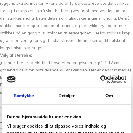
ryggens skuldermasker. Hver side af forstykkets øverste del strikkes
for sig. Forstykkets skrå skuldre formgives først med vendepinde og
der strikkes ned til begyndelsen af halsudskæringens runding. Derpå
strikkes masker op til toppen af ærmet, og forstykke, ryg og ærmer
strikkes på én gang til slutningen af ærmegabet. Herfra strikkes krop
og ærmer færdig for sig. Til slut strikkes der masker op til halskant
langs halsudskæringen.
Valg af størrelse:
Julienne Tee er tænkt til at have et bevægelsesrum på 7-12 cm
afhængig af, hvor løstsiddende du ønsker den. Her er den vist med et
bevægelsesrum på 8 cm.
Find din personlige overvidde ved at måle dig om brystet (eller
overkroppens største mål). Se derefter på målene først i opskriften
Samtykke
Detaljer
Om
(dette er blusens færdige mål). Bevægelsesrum (positive ease) er
forskellen mellem dit personlige mål og blusens mål. Er din overvidde
f.eks. 94 cm, vil en str. M give dig et bevægelsesrum på 10 cm (104 cm
Denne hjemmeside bruger cookies
– 94 cm = 10 cm).
Vi bruger cookies til at tilpasse vores indhold og
*Længden er målt midt bag, ekskl. halskanten.Når du skal strikke