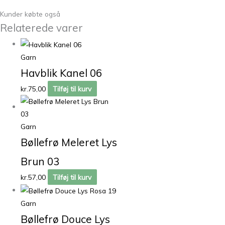
Kunder købte også
Relaterede varer
Garn
Havblik Kanel 06
kr.
75,00
Tilføj til kurv
Garn
Bøllefrø Meleret Lys
Brun 03
kr.
57,00
Tilføj til kurv
Garn
Bøllefrø Douce Lys