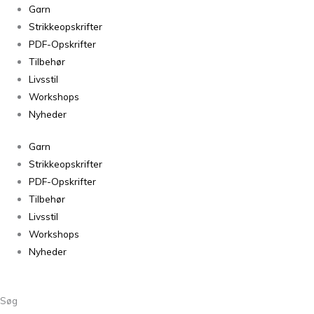
Jelling
Garn
Cherry
Strikkeopskrifter
Blossom
PDF-Opskrifter
antal
Tilbehør
Livsstil
Workshops
Nyheder
Garn
Strikkeopskrifter
PDF-Opskrifter
Tilbehør
Livsstil
Workshops
Nyheder
Søg