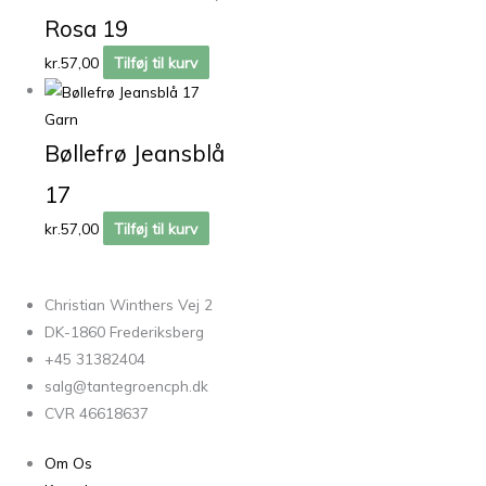
Rosa 19
kr.
57,00
Tilføj til kurv
Garn
Bøllefrø Jeansblå
17
kr.
57,00
Tilføj til kurv
Christian Winthers Vej 2
DK-1860 Frederiksberg
+45 31382404
salg@tantegroencph.dk
CVR 46618637
Om Os