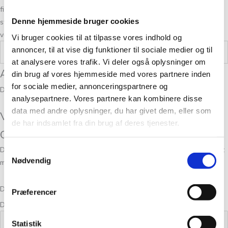
fingrene, så kom forbi vores butik på Christian Winthers Vej. Vi
Denne hjemmeside bruger cookies
stræber altid efter en personlig og nøje vejledning, så du er på sikker
vej med dine fremtidige strikkeeventyr.
Vi bruger cookies til at tilpasse vores indhold og
annoncer, til at vise dig funktioner til sociale medier og til
Vægt
0,05 kg
at analysere vores trafik. Vi deler også oplysninger om
Anmeldelser
din brug af vores hjemmeside med vores partnere inden
for sociale medier, annonceringspartnere og
Der er endnu ikke nogle anmeldelser.
analysepartnere. Vores partnere kan kombinere disse
data med andre oplysninger, du har givet dem, eller som
Vær den første til at anmelde “Jelling
de har indsamlet fra din brug af deres tjenester.
Cherry Blossom”
Din e-mailadresse vil ikke blive publiceret.
Krævede felter er markeret
Samtykkevalg
Nødvendig
med
*
Din bedømmelse
Præferencer
Din anmeldelse
*
Statistik