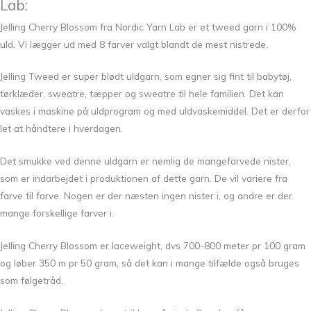
Lab:
Jelling Cherry Blossom fra Nordic Yarn Lab er et tweed garn i 100%
uld. Vi lægger ud med 8 farver valgt blandt de mest nistrede.
Jelling Tweed er super blødt uldgarn, som egner sig fint til babytøj,
tørklæder, sweatre, tæpper og sweatre til hele familien. Det kan
vaskes i maskine på uldprogram og med uldvaskemiddel. Det er derfor
let at håndtere i hverdagen.
Det smukke ved denne uldgarn er nemlig de mangefarvede nister,
som er indarbejdet i produktionen af dette garn. De vil variere fra
farve til farve. Nogen er der næsten ingen nister i, og andre er der
mange forskellige farver i.
Jelling Cherry Blossom er laceweight, dvs 700-800 meter pr 100 gram
og løber 350 m pr 50 gram, så det kan i mange tilfælde også bruges
som følgetråd.