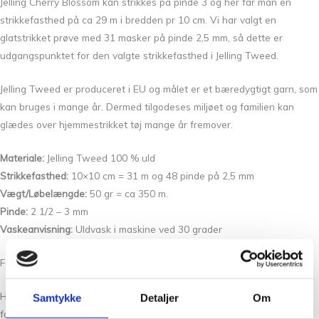
Jelling Cherry Blossom kan strikkes på pinde 3 og her får man en
strikkefasthed på ca 29 m i bredden pr 10 cm. Vi har valgt en
glatstrikket prøve med 31 masker på pinde 2,5 mm, så dette er
udgangspunktet for den valgte strikkefasthed i Jelling Tweed.
Jelling Tweed er produceret i EU og målet er et bæredygtigt garn, som
kan bruges i mange år. Dermed tilgodeses miljøet og familien kan
glædes over hjemmestrikket tøj mange år fremover.
Materiale:
Jelling Tweed 100 % uld
Strikkefasthed:
10×10 cm = 31 m og 48 pinde på 2,5 mm
Vægt/Løbelængde:
50 gr = ca 350 m.
Pinde:
2 1/2 – 3 mm
Vaskeanvisning:
Uldvask i maskine ved 30 grader
For Www.NordicYarnLab.dk
Hos Tante Grøn CPH har vi et stort udvalg af garner i mange skønne
Samtykke
Detaljer
Om
farver. Så hvis du vil have syn for sagen og mærke garnet mellem