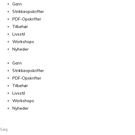
Ivy
Garn
Blouse
Strikkeopskrifter
antal
PDF-Opskrifter
Tilbehør
Livsstil
Workshops
Nyheder
Garn
Strikkeopskrifter
PDF-Opskrifter
Tilbehør
Livsstil
Workshops
Nyheder
Søg