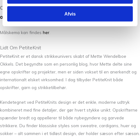
Opskriften skal købes på Petiteknit´s hjemmeside.
Link til
Afvis
opskriften
.
Målskema kan findes
her
.
Lidt Om PetiteKnit
PetiteKnit er et dansk strikkeunivers skabt af Mette Wendelboe
Okkels. Det begyndte som en personlig blog, hvor Mette delte sine
egne opskrifter og projekter, men er siden vokset til en anerkendt og
internationalt elsket virksomhed. I dag tilbyder PetiteKnit både
opskrifter, garn og strikketilbehør.
Kendetegnet ved PetiteKnits design er det enkle, moderne udtryk
kombineret med fine detaljer, der gør hvert stykke unikt. Opskrifterne
spænder bredt og appellerer til både nybegyndere og garvede
strikkere. Du finder klassiske styles som sweatre, cardigans, huer og
sokker – alt sammen i et tidløst design, der holder sæson efter sæson.