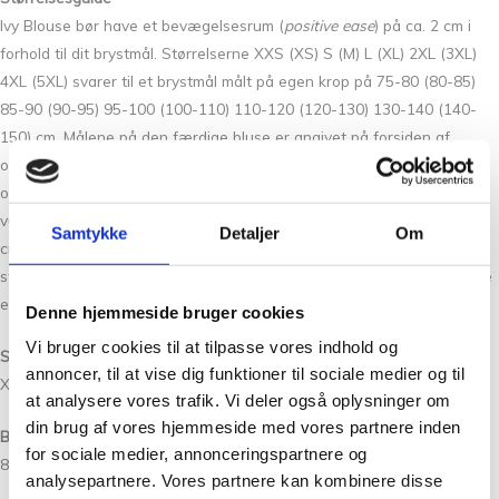
Ivy Blouse bør have et bevægelsesrum (
positive ease
) på ca. 2 cm i
forhold til dit brystmål. Størrelserne XXS (XS) S (M) L (XL) 2XL (3XL)
4XL (5XL) svarer til et brystmål målt på egen krop på 75-80 (80-85)
85-90 (90-95) 95-100 (100-110) 110-120 (120-130) 130-140 (140-
150) cm. Målene på den færdige bluse er angivet på forsiden af
opskriften (bemærk, at disse mål kun gælder, hvis strikkefastheden
overholdes). Mål dig selv, inden du går i gang med at strikke, for at
vurdere hvilken størrelse, der vil passe dig bedst. Hvis du fx måler 90
Samtykke
Detaljer
Om
cm rundt om brystet (eller det bredeste sted på din krop), bør du
strikke en str. S. En bluse i str. S har overvidden 92 cm og vil i nævnte
eksempel give et bevægelsesrum (
positive ease
) på 2 cm.
Denne hjemmeside bruger cookies
Vi bruger cookies til at tilpasse vores indhold og
Størrelser:
annoncer, til at vise dig funktioner til sociale medier og til
XXS (XS) S (M) L (XL) 2XL (3XL) 4XL (5XL)
at analysere vores trafik. Vi deler også oplysninger om
din brug af vores hjemmeside med vores partnere inden
Blusenss overvidde:
for sociale medier, annonceringspartnere og
82 (87) 92 (97) 102 (112) 122 (132) 142 (152) cm
analysepartnere. Vores partnere kan kombinere disse