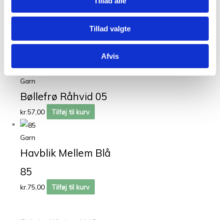
Tillad alle
Garn
Havblik Garn
Tillad valgte
Fersken 02
kr.
75,00
Tilføj til kurv
Afvis
Garn
Bøllefrø Råhvid 05
kr.
57,00
Tilføj til kurv
Garn
Havblik Mellem Blå
85
kr.
75,00
Tilføj til kurv