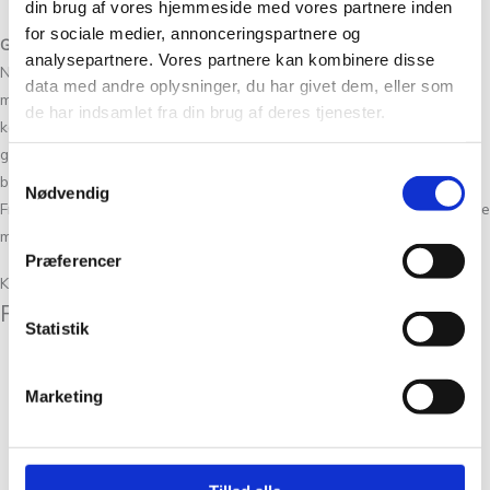
din brug af vores hjemmeside med vores partnere inden
for sociale medier, annonceringspartnere og
God service og hurtig levering
analysepartnere. Vores partnere kan kombinere disse
Når du bestiller garn online hos Tante Grøn CPH, kan du altid regne
data med andre oplysninger, du har givet dem, eller som
med hurtig levering og personlig service. Det gælder uanset, om du
de har indsamlet fra din brug af deres tjenester.
køber garn, brugskunst eller strikke- og hækletilbehør. Vi har ofte
gode tilbud på udvalgte mærker, og vi gør os umage for at skabe den
Samtykkevalg
bedste kundeoplevelse – både online og i vores hyggelige butik på
Nødvendig
Frederiksberg. Her kan du opdage nye produkter, få inspiration og ikke
mindst gode råd om strik og hækling til dit næste projekt.
Præferencer
Kunder købte også
Relaterede varer
Statistik
Garn
Marketing
Havblik Rosa 23
kr.
75,00
Tilføj til kurv