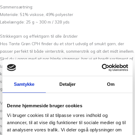
Sammensætning:
Materiale: 51% viskose, 49% polyester
Løbelængde: 25 g ~ 300 m / 328 yds
Strikkegarn og effektgarn til alle årstider
Hos Tante Grøn CPH finder du et stort udvalg af smukt garn, der
passer perfekt til både vinterstrik, sommerstrik og alt det midt imellem.
Skal du i gang med et par bløde strømper, har vi et bredt sortiment af
lækkert strømpegarn i mange farver og kvaliteter som silke, mohair,
kamgarn og Arwettas uldgarn. Vil du tilføje lidt ekstra spil til dit
strikketøj, kan du vælge effektgarn som
Paia
fra Filcolana med
Samtykke
Detaljer
Om
glimmer.
Vi har desuden mange dejlige bomuldsgarner, der egner sig til baby-
Denne hjemmeside bruger cookies
og børnetøj, sommerstrik og interiørprojekter som håndklæder,
Vi bruger cookies til at tilpasse vores indhold og
viskestykker og grydelapper. Derudover finder du uld- og hørgarner,
annoncer, til at vise dig funktioner til sociale medier og til
som er ideelle til en lun sweater, vest eller bluse – perfekt både til
at analysere vores trafik. Vi deler også oplysninger om
kølige sommeraftener og kolde vinterdage.