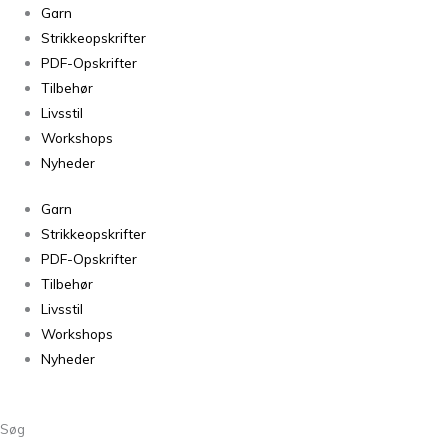
ITO
Garn
Kin
Strikkeopskrifter
Gin
PDF-Opskrifter
Pink
Tilbehør
W
Livsstil
509
Workshops
antal
Nyheder
Garn
Strikkeopskrifter
PDF-Opskrifter
Tilbehør
Livsstil
Workshops
Nyheder
Søg