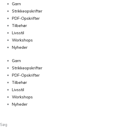
Isager
Garn
Soft
Strikkeopskrifter
Fine
PDF-Opskrifter
54
Tilbehør
antal
Livsstil
Workshops
Nyheder
Garn
Strikkeopskrifter
PDF-Opskrifter
Tilbehør
Livsstil
Workshops
Nyheder
Søg