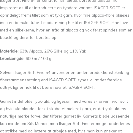
Isager Soft Fine 54 er kendt for sin bløde, børstede tekstur, har
inspireret os til at introducere en tyndere variant. ISAGER SOFT er
oprindeligt fremstillet som et tykt garn, hvor fine alpaca-fibre blæses
ind i en bomuldstube. I modsætning hertil er ISAGER SOFT Fine lavet
med en silkekerne, hvor en tråd af alpaca og yak først spindes som en
bouclé og derefter børstes op.
Materiale:
63% Alpaca, 26% Silke og 11% Yak
Løbelængde:
600 m / 100 g
Selvom Isager Soft Fine 54 anvender en anden produktionsteknik og
fibersammensætning end ISAGER SOFT, synes vi, at det færdige
udtryk ligner nok til at bære navnet ISAGER SOFT.
Garnet indeholder yak-uld, og ligesom med vores s-farver, hvor sort
og hvid uld blandes for at skabe et meleret garn, er det yak-uldens
naturlige mørke farve, der tilfører garnet liv. Garnets bløde udseende
kan minde om Silk Mohair, men IIsager Soft Fine er meget anderledes
at strikke med og lettere at arbejde med, hvis man kun ønsker at