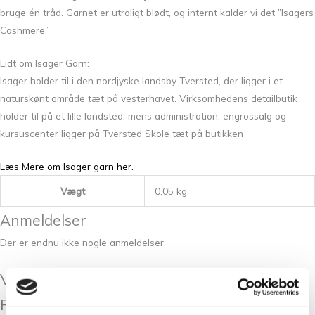
bruge én tråd. Garnet er utroligt blødt, og internt kalder vi det ”Isagers
Cashmere.”
Lidt om Isager Garn:
Isager holder til i den nordjyske landsby Tversted, der ligger i et
naturskønt område tæt på vesterhavet. Virksomhedens detailbutik
holder til på et lille landsted, mens administration, engrossalg og
kursuscenter ligger på Tversted Skole tæt på butikken
Læs Mere om Isager garn her.
Vægt
0,05 kg
Anmeldelser
Der er endnu ikke nogle anmeldelser.
Vær den første til at anmelde “Isager Soft
Fine 54”