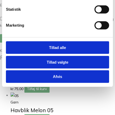
E-mail
*
Statistik
Gem mit navn, mail og websted i denne browser til næste gang jeg
Marketing
kommenterer.
Tillad alle
Kunder købte også
Relaterede varer
Tillad valgte
Garn
Afvis
Havblik Rosa 23
kr.
75,00
Tilføj til kurv
Garn
Havblik Melon 05