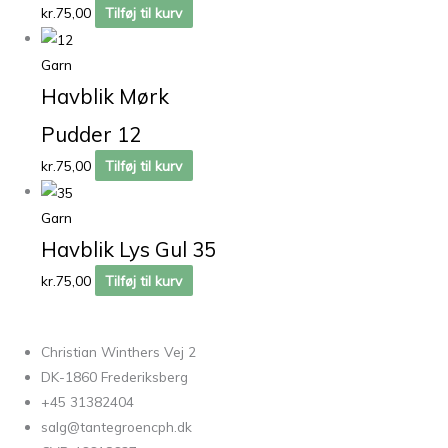
kr.
75,00
Tilføj til kurv
Garn
Havblik Mørk
Pudder 12
kr.
75,00
Tilføj til kurv
Garn
Havblik Lys Gul 35
kr.
75,00
Tilføj til kurv
Christian Winthers Vej 2
DK-1860 Frederiksberg
+45 31382404
salg@tantegroencph.dk