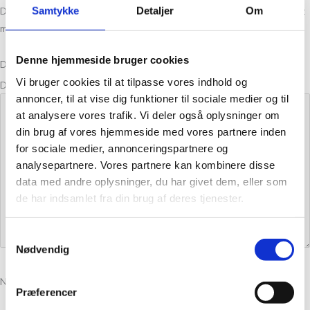
Din e-mailadresse vil ikke blive publiceret.
Samtykke
Detaljer
Krævede felter er markeret
Om
med
*
Denne hjemmeside bruger cookies
Din bedømmelse
Vi bruger cookies til at tilpasse vores indhold og
Din anmeldelse
*
annoncer, til at vise dig funktioner til sociale medier og til
at analysere vores trafik. Vi deler også oplysninger om
din brug af vores hjemmeside med vores partnere inden
for sociale medier, annonceringspartnere og
analysepartnere. Vores partnere kan kombinere disse
data med andre oplysninger, du har givet dem, eller som
de har indsamlet fra din brug af deres tjenester.
Samtykkevalg
Nødvendig
Navn
*
Præferencer