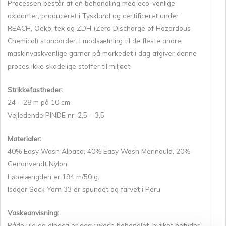
Processen består af en behandling med eco-venlige
oxidanter, produceret i Tyskland og certificeret under
REACH, Oeko-tex og ZDH (Zero Discharge of Hazardous
Chemical) standarder. I modsætning til de fleste andre
maskinvaskvenlige garner på markedet i dag afgiver denne
proces ikke skadelige stoffer til miljøet.
Strikkefastheder:
24 – 28 m på 10 cm
Vejledende PINDE nr. 2,5 – 3,5
Materialer:
40% Easy Wash Alpaca, 40% Easy Wash Merinould, 20%
Genanvendt Nylon
Løbelængden er 194 m/50 g.
Isager Sock Yarn 33 er spundet og farvet i Peru
Vaskeanvisning:
Både uld og alpaca er easy wash behandlet, hvilket betyder,