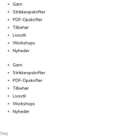
Isager
Garn
Sock
Strikkeopskrifter
Yarn
PDF-Opskrifter
33
Tilbehør
antal
Livsstil
Workshops
Nyheder
Garn
Strikkeopskrifter
PDF-Opskrifter
Tilbehør
Livsstil
Workshops
Nyheder
Søg