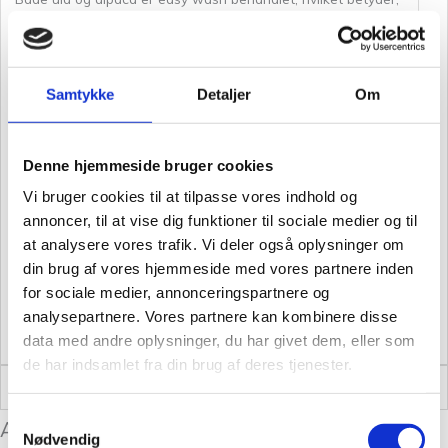
at det ikke kryber i vask, men kan tåle vaskemaskine op til 30
grader.
Samtykke
Detaljer
Om
Lidt om Tante Grøn CPH
Hos Tante Grøn CPH har vi et stort udvalg af garner i mange
skønne farver. Så hvis du vil have syn for sagen og mærke
Denne hjemmeside bruger cookies
garnet mellem fingrene, så kom forbi vores butik på Christian
Winthers Vej. Hvis du ikke fandt den rigtige garn kvalitet har
Vi bruger cookies til at tilpasse vores indhold og
vi altid flere substituter at vælge i mellem. Det kan være
annoncer, til at vise dig funktioner til sociale medier og til
at analysere vores trafik. Vi deler også oplysninger om
svært at vælge netop den rigtige farve, så tag dig god tid og
din brug af vores hjemmeside med vores partnere inden
spørg os endelig til råds. Vi stræber altid efter en personlig
for sociale medier, annonceringspartnere og
og nøje vejledning så du er på sikker vej med dine fremtidige
analysepartnere. Vores partnere kan kombinere disse
strikkeeventyr.
data med andre oplysninger, du har givet dem, eller som
de har indsamlet fra din brug af deres tjenester.
Vægt
0,50 kg
Samtykkevalg
Anmeldelser
Nødvendig