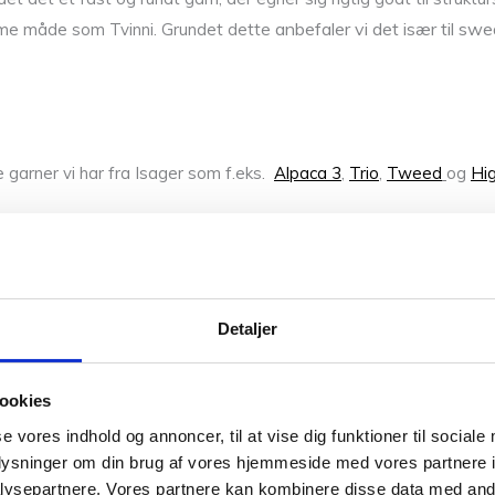
anbefaler vi det især til swe
mme måde som Tvinni. Grundet dette
 garner vi har fra Isager som f.eks.
Alpaca 3
,
Trio
,
Tweed
og
Hi
0,05 kg
Detaljer
Vær den første til 
Din e-mailadresse vil ikke blive 
ookies
se vores indhold og annoncer, til at vise dig funktioner til sociale
Din bedømmelse
oplysninger om din brug af vores hjemmeside med vores partnere i
Din anmeldelse
*
ysepartnere. Vores partnere kan kombinere disse data med andr