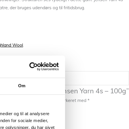
atre, der bruges udendørs og til fritidsbrug.
ghland Wool
.
Om
at anmelde “Isager Jensen Yarn 4s – 100g”
publiceret.
Krævede felter er markeret med
*
 medier og til at analysere
nden for sociale medier,
e oplysninger, du har givet