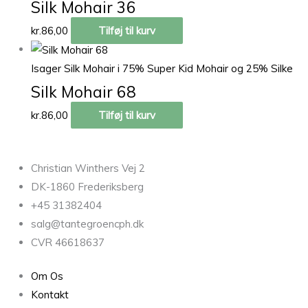
Silk Mohair 36
kr.
86,00
Tilføj til kurv
Isager Silk Mohair i 75% Super Kid Mohair og 25% Silke
Silk Mohair 68
kr.
86,00
Tilføj til kurv
Christian Winthers Vej 2
DK-1860 Frederiksberg
+45 31382404
salg@tantegroencph.dk
CVR 46618637
Om Os
Kontakt