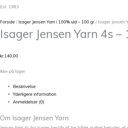
Est. 1983
Forside
/
Isager Jensen Yarn i 100% uld – 100 gr
/ Isager Jensen 
Isager Jensen Yarn 4s –
kr.
140,00
Ikke på lager
Beskrivelse
Yderligere information
Anmeldelser (0)
Om Isager Jensen Yarn
Jensen Yarn 4s fra Isager består af tre tråde, hvilket betyder, at d