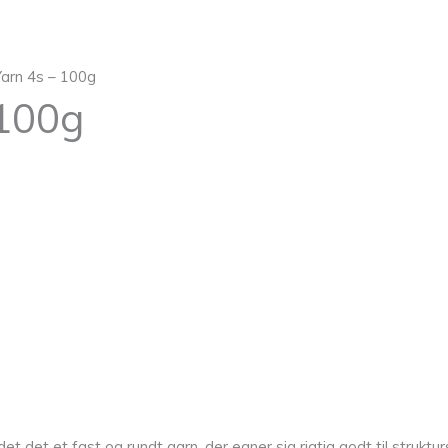
Yarn 4s – 100g
 100g
et det et fast og rundt garn, der egner sig rigtig godt til struktur