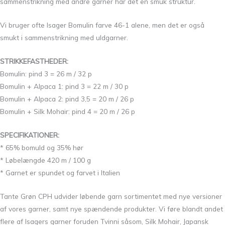
sammenstrikning med andre garner har det en smuk struktur.
Vi bruger ofte Isager Bomulin farve 46-1 alene, men det er også
smukt i sammenstrikning med uldgarner.
STRIKKEFASTHEDER:
Bomulin: pind 3 = 26 m / 32 p
Bomulin + Alpaca 1: pind 3 = 22 m / 30 p
Bomulin + Alpaca 2: pind 3,5 = 20 m / 26 p
Bomulin + Silk Mohair: pind 4 = 20 m / 26 p
SPECIFIKATIONER:
* 65% bomuld og 35% hør
* Løbelængde 420 m / 100 g
* Garnet er spundet og farvet i Italien
Tante Grøn CPH udvider løbende garn sortimentet med nye versioner
af vores garner, samt nye spændende produkter. Vi føre blandt andet
flere af Isagers garner foruden Tvinni såsom, Silk Mohair, Japansk