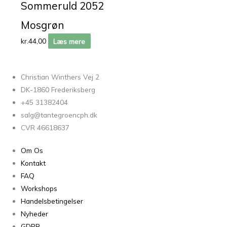
Sommeruld 2052
Mosgrøn
kr.
44,00
Læs mere
Christian Winthers Vej 2
DK-1860 Frederiksberg
+45 31382404
salg@tantegroencph.dk
CVR 46618637
Om Os
Kontakt
FAQ
Workshops
Handelsbetingelser
Nyheder
GDPR