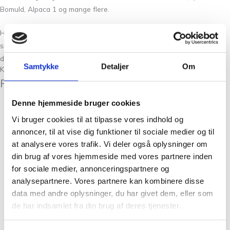
Bomuld, Alpaca 1 og mange flere.
Hvis du ikke fandt den rigtige garn kvalitet har vi altid flere
substitutter at vælge imellem. Det kan være svært at vælge netop
den rigtige farve, så tag dig god tid og spørg os endelig til råds.
Samtykke
Detaljer
Om
Kunder købte også
Relaterede varer
Denne hjemmeside bruger cookies
Vi bruger cookies til at tilpasse vores indhold og
annoncer, til at vise dig funktioner til sociale medier og til
Udsolgt
at analysere vores trafik. Vi deler også oplysninger om
CaMaRose Økologisk
din brug af vores hjemmeside med vores partnere inden
Sommeruld i 100% økologisk
for sociale medier, annonceringspartnere og
uld
analysepartnere. Vores partnere kan kombinere disse
Økologisk
data med andre oplysninger, du har givet dem, eller som
de har indsamlet fra din brug af deres tjenester.
Sommeruld 2029