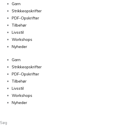
Gavekort
Garn
800
Strikkeopskrifter
DKK
PDF-Opskrifter
antal
Tilbehør
Livsstil
Workshops
Nyheder
Garn
Strikkeopskrifter
PDF-Opskrifter
Tilbehør
Livsstil
Workshops
Nyheder
Søg