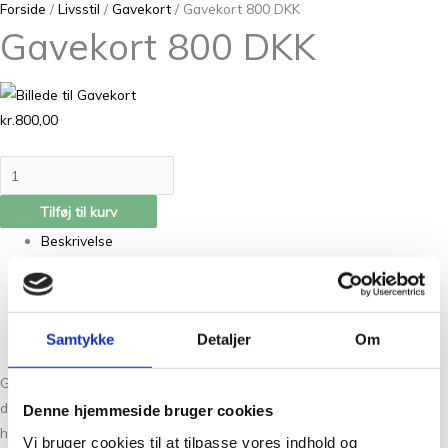
Forside
/
Livsstil
/
Gavekort
/ Gavekort 800 DKK
Gavekort 800 DKK
kr.
800,00
Tilføj til kurv
Beskrivelse
Yderligere information
Anmeldelser (0)
Samtykke
Detaljer
Om
Gavekort 800 DKK. Giv et gavekort til en du holder af. Du kan vælge
det beløb der passer dig. Så kan vedkommende besøge vores
Denne hjemmeside bruger cookies
hyggelige butik og blive inspireret.
Vi bruger cookies til at tilpasse vores indhold og