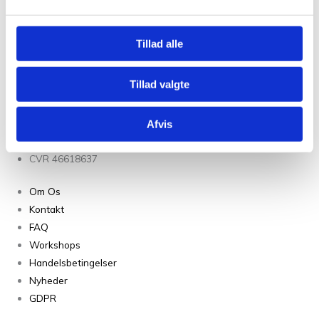
Gavekort 900 DKK
kr.
900,00
Tilføj til kurv
Tillad alle
Tillad valgte
Christian Winthers Vej 2
DK-1860 Frederiksberg
+45 31382404
Afvis
salg@tantegroencph.dk
CVR 46618637
Om Os
Kontakt
FAQ
Workshops
Handelsbetingelser
Nyheder
GDPR