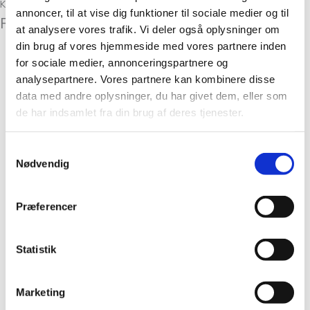
Kunder købte også
annoncer, til at vise dig funktioner til sociale medier og til
Relaterede varer
at analysere vores trafik. Vi deler også oplysninger om
din brug af vores hjemmeside med vores partnere inden
for sociale medier, annonceringspartnere og
Gavekort
analysepartnere. Vores partnere kan kombinere disse
Gavekort 200 DKK
data med andre oplysninger, du har givet dem, eller som
kr.
200,00
Tilføj til kurv
de har indsamlet fra din brug af deres tjenester.
Gavekort
Samtykkevalg
Gavekort 400 DKK
Nødvendig
kr.
400,00
Tilføj til kurv
Præferencer
Gavekort
Gavekort 600 DKK
Statistik
kr.
600,00
Tilføj til kurv
Marketing
Gavekort