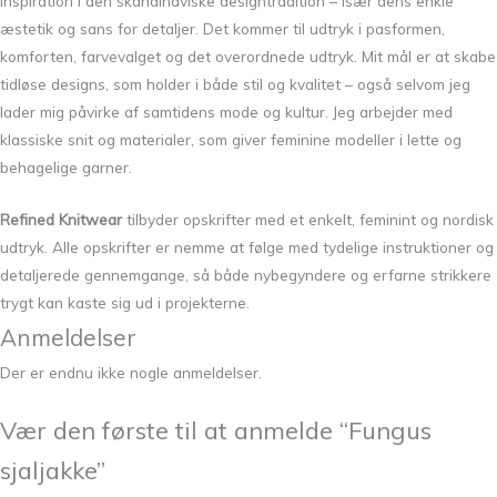
inspiration i den skandinaviske designtradition – især dens enkle
æstetik og sans for detaljer. Det kommer til udtryk i pasformen,
komforten, farvevalget og det overordnede udtryk. Mit mål er at skabe
tidløse designs, som holder i både stil og kvalitet – også selvom jeg
lader mig påvirke af samtidens mode og kultur. Jeg arbejder med
klassiske snit og materialer, som giver feminine modeller i lette og
behagelige garner.
Refined Knitwear
tilbyder opskrifter med et enkelt, feminint og nordisk
udtryk. Alle opskrifter er nemme at følge med tydelige instruktioner og
detaljerede gennemgange, så både nybegyndere og erfarne strikkere
trygt kan kaste sig ud i projekterne.
Anmeldelser
Der er endnu ikke nogle anmeldelser.
Vær den første til at anmelde “Fungus
sjaljakke”