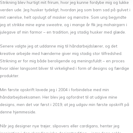
Strikning blev hurtigt mit frirum, hvor jeg kunne fordybe mig og lukke
verden ude. Jeg husker tydeligt, hvordan jeg som barn sad på gulvet i
mit værelse, helt opslugt af masker og mønstre. Som ung begyndte
jeg at strikke mine egne sweatre, og i mange år fik jeg mohairgarn i
julegave af min farmor – en tradition, jeg stadig husker med glæde.
Senere valgte jeg at uddanne mig til håndarbejdslærer, og det
kreative arbejde med hænderne giver mig stadig stor tilfredshed.
Strikning er for mig både beroligende og meningsfuldt – en proces
hvor idéer langsomt bliver til virkelighed i form af designs og færdige
produkter.
Min første opskrift lavede jeg i 2004 i forbindelse med min
håndarbejdseksamen. Her blev jeg opfordret til at udgive mine
designs, men det var først i 2019, at jeg udgav min første opskrift på
denne hjemmeside.
Når jeg designer nye trøjer, slipovers eller cardigans, henter jeg