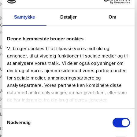
Jakken strikkes med tre tråde.
Samtykke
Detaljer
Om
Jakken på de første billeder er strikket i Alpaca 1 i farven Peach, Hør
Organic i farven Nougat og Silk Mohair i farven 63. Alle tre garner er
fra Isager Yarn.
Denne hjemmeside bruger cookies
Den sorte version af jakken er strikket i Alpaca 1 i farve 30, Trio 2 i
Vi bruger cookies til at tilpasse vores indhold og
farven Ink og Silk Mohair i farve 30.
annoncer, til at vise dig funktioner til sociale medier og til
at analysere vores trafik. Vi deler også oplysninger om
Udover garn skal du bruge 6 maskemarkører – hvoraf 2 skal kunne
din brug af vores hjemmeside med vores partnere inden
åbnes som sikkerhedsnåle.
for sociale medier, annonceringspartnere og
analysepartnere. Vores partnere kan kombinere disse
Anbefalede nåle
data med andre oplysninger, du har givet dem, eller som
Jakken strikkes i perlestrikningsmønster i dobbelt højde frem og
de har indsamlet fra din brug af deres tjenester.
tilbage på rundpind 4,5 mm (80-100 cm) med 1 tråd Alpaca 1, 1 tråd
Line Organic/Trio 2 og 1 tråd Silk Mohair samlet.
Samtykkevalg
Nødvendig
Du skal bruge to rundpinde, størrelse 4,5 mm (80-100 cm), da du skal
bruge begge pinde til aflukningen med tre pinde, når du samler bag-