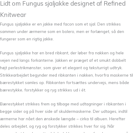
Lidt om Fungus sjaljakke designet af Refined
Knitwear
Fungus sjaljakke er en jakke med facon som et sjal. Den strikkes
sammen under ærmerne som en bolero, men er forlænget, så den
fungerer som en rigtig jakke.
Fungus sjaljakke har en bred ribkant, der løber fra nakken og hele
vejen ned langs forkanterne. Jakken er præget af et smukt dobbelt
højt perlestrikmønster, som giver et elegant og teksturrigt udtryk.
Strikkearbejdet begynder med ribkanten i nakken, hvorfra maskerne til
bærestykket samles op. Ribkanten fortsættes undervejs, mens både
bærestykke, forstykker og ryg strikkes ud i ét.
Bærestykket strikkes frem og tilbage med udtagninger i ribkanten i
begge sider og på hver side af skuldermaskerne. Der udtages, indtil
ærmerne har nået den ønskede længde – cirka til albuen. Herefter
deles arbejdet, og ryg og forstykker strikkes hver for sig. Når