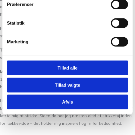
Præferencer
og forstykket. Den ekstra pind kan også holde de masker, der skal
hvile, mens du fortsætter med at strikke med den anden.
Statistik
I-Cord-kanterne, som bruges til at afslutte både krop og ærmer,
strikkes også på en pind 4,5 mm.
Marketing
Til den del af kanten, der løber langs halsen, skal du bruge 3,5 mm
strømpepinde – du skal bruge tre pinde.
Tillad alle
Måler
16/17 m x 25/26 p = 10 x 10 cm i perlestrikningsmønster fordoblet i
Tillad valgte
højden på pinde 4,5 mm frem og tilbage.
Lidt om Refined Knitwear
Afvis
Min passion for strik begyndte i barndommen, hvor min mor og farmor
lærte mig at strikke. Siden da har jeg næsten altid et strikketøj inden
for rækkevidde – det holder mig inspireret og fri for kedsomhed.