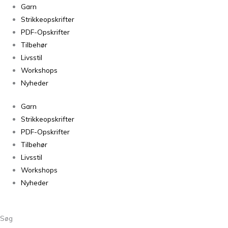
Fungus
Garn
sjaljakke
Strikkeopskrifter
antal
PDF-Opskrifter
Tilbehør
Livsstil
Workshops
Nyheder
Garn
Strikkeopskrifter
PDF-Opskrifter
Tilbehør
Livsstil
Workshops
Nyheder
Søg