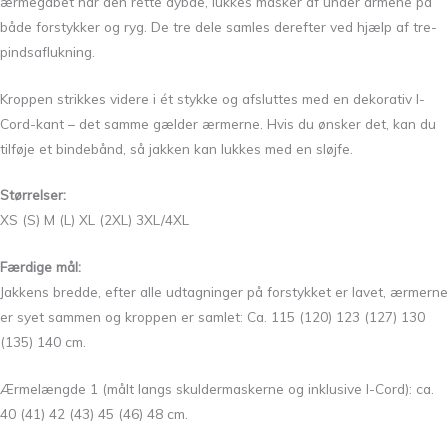
ærmegabet har den rette dybde, lukkes masker af under armene på
både forstykker og ryg. De tre dele samles derefter ved hjælp af tre-
pindsaflukning.
Kroppen strikkes videre i ét stykke og afsluttes med en dekorativ I-
Cord-kant – det samme gælder ærmerne. Hvis du ønsker det, kan du
tilføje et bindebånd, så jakken kan lukkes med en sløjfe.
Størrelser:
XS (S) M (L) XL (2XL) 3XL/4XL
Færdige mål:
Jakkens bredde, efter alle udtagninger på forstykket er lavet, ærmerne
er syet sammen og kroppen er samlet: Ca. 115 (120) 123 (127) 130
(135) 140 cm.
Ærmelængde 1 (målt langs skuldermaskerne og inklusive I-Cord): ca.
40 (41) 42 (43) 45 (46) 48 cm.