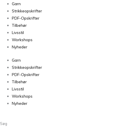
Fungus
Garn
Shawl
Strikkeopskrifter
Cardigan
PDF-Opskrifter
Light
Tilbehør
antal
Livsstil
Workshops
Nyheder
Garn
Strikkeopskrifter
PDF-Opskrifter
Tilbehør
Livsstil
Workshops
Nyheder
Søg