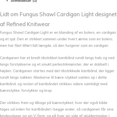
Anmeldelser (0)
Lidt om Fungus Shawl Cardigan Light designet
af
Refined Knitwear
Fungus Shawl Cardigan Light er en blanding af en bolero, en cardigan
og et sjal. Den er strikket sammen under hvert ærme som en bolero,
men har fået tilført lidt længde, så den fungerer som en cardigan.
Cardiganen har et bredt ribstrikket kantbånd rundt langs hals og ned
langs forstykkerne og et smukt perlestrikmønster, der er dobbelt i
højden. Cardiganen startes med det ribstrikkede kantbånd, der ligger
rundt langs nakken. Maskerne til bære-stykket samles op i dette
kantbånd, og resten af kantbåndet strikkes videre samtidigt med
bærestykke, forstykker og krop.
Der strikkes frem og tilbage på bærestykket, hvor der også både
tages ud inden for kantbåndet i begge ender, så cardiganen får sine
bindesnipper og sin V-form, og på hver sin side af skuldermasker i