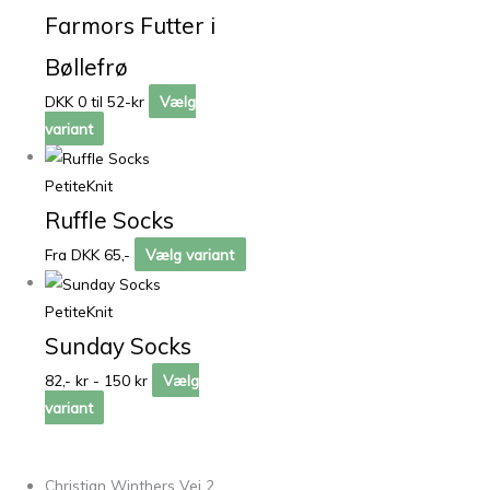
Farmors Futter i
Bøllefrø
DKK 0 til 52-kr
Vælg
variant
PetiteKnit
Ruffle Socks
Fra DKK 65,-
Vælg variant
PetiteKnit
Sunday Socks
82,- kr - 150 kr
Vælg
variant
Christian Winthers Vej 2