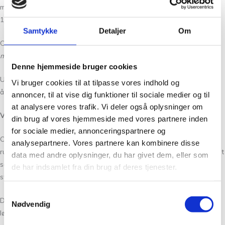
m/50 g)
holdt sammen med
200 (200) 250 (250) 300 (350) 400 g Trio
1, fra Isager Garn (350 m/50 g).
Samtykke
Detaljer
Om
Cardiganen på billedet er strikket i Alpaca 1 i farve 0
holdt sammen
med
Trio 1 i farve Linen. Begge kvaliteter fra Isager Garn.
Denne hjemmeside bruger cookies
Udover garn skal du bruge 6 maskemarkører – hvoraf 2 skal kunne
Vi bruger cookies til at tilpasse vores indhold og
åbnes som sikkerhedsnåle.
annoncer, til at vise dig funktioner til sociale medier og til
at analysere vores trafik. Vi deler også oplysninger om
Vejledende pinde:
din brug af vores hjemmeside med vores partnere inden
for sociale medier, annonceringspartnere og
Cardiganen strikkes i perlestrik med dobbelt højde frem og tilbage på
analysepartnere. Vores partnere kan kombinere disse
rundpind 3 mm (80-100 cm) med 1 tråd Alpaca 1 og 1 tråd Trio 1 holdt
data med andre oplysninger, du har givet dem, eller som
sammen. I-Cord-kanterne som afslutning på både krop og ærmer
de har indsamlet fra din brug af deres tjenester.
strikkes ligeledes på pind 3 mm.
Samtykkevalg
Der anvendes strømpepinde 2,5 mm til den del af kantbåndet, der
Nødvendig
løber langs nakken – du skal bruge 3 styk.