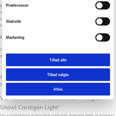
Præferencer
Jeg anbefaler også, at du har 2 rundpinde 3 mm, så du kan lade de
masker, der skal hvile undervejs, sidde på den ene rundpind, mens du
strikker videre på den anden. Alternativt kan du sagtens bruge en
Statistik
snor eller en maskewire.
Strikkefasthed:
Marketing
24 m x 36 p = 10 x 10 cm på p 3 mm frem og tilbage i perlestrik
dobbelt i højden.
Tillad alle
Tillad valgte
Anmeldelser
Der er endnu ikke nogle anmeldelser.
Afvis
Vær den første til at anmelde “Fungus
Shawl Cardigan Light”
Din e-mailadresse vil ikke blive publiceret.
Krævede felter er markeret