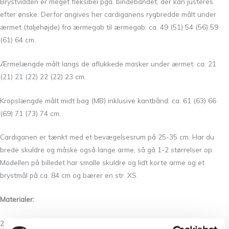
Brystvidden er meget fleksibel pga. bindebåndet, der kan justeres
efter ønske. Derfor angives her cardiganens rygbredde målt under
ærmet (taljehøjde) fra ærmegab til ærmegab: ca. 49 (51) 54 (56) 59
(61) 64 cm.
Ærmelængde målt langs de aflukkede masker under ærmet: ca. 21
(21) 21 (22) 22 (22) 23 cm.
Kropslængde målt midt bag (MB) inklusive kantbånd: ca. 61 (63) 66
(69) 71 (73) 74 cm.
Cardiganen er tænkt med et bevægelsesrum på 25-35 cm. Har du
brede skuldre og måske også lange arme, så gå 1-2 størrelser op.
Modellen på billedet har smalle skuldre og lidt korte arme og et
brystmål på ca. 84 cm og bærer en str. XS.
Materialer:
200 (200) 200 (250) 250 (300) 350 g Alpaca 1 fra Isager Garn (400