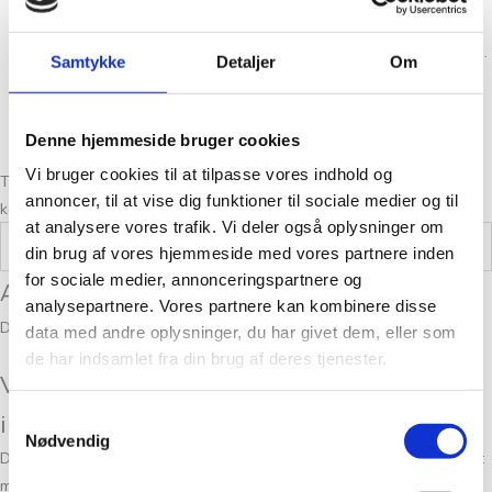
Hvert farvefelt kræver sin egen lille garnnøgle eller garnbobbin.
Samtykke
Detaljer
Om
Velegnet til større mønstre med store farveflader (ikke til små
gentagende mønstre).
Denne hjemmeside bruger cookies
Vi bruger cookies til at tilpasse vores indhold og
Teknikken minder på mange måder om at “male med garn”, fordi man
annoncer, til at vise dig funktioner til sociale medier og til
kan lave billeder og grafiske motiver i strik.
at analysere vores trafik. Vi deler også oplysninger om
Vægt
0,5 kg
din brug af vores hjemmeside med vores partnere inden
for sociale medier, annonceringspartnere og
Anmeldelser
analysepartnere. Vores partnere kan kombinere disse
Der er endnu ikke nogle anmeldelser.
data med andre oplysninger, du har givet dem, eller som
de har indsamlet fra din brug af deres tjenester.
Vær den første til at anmelde “Fruktig
intarsia til barn”
Samtykkevalg
Nødvendig
Din e-mailadresse vil ikke blive publiceret.
Krævede felter er markeret
med
*