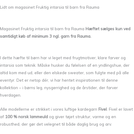
Lidt om magasinet Fruktig intarsia til barn fra Rauma
Magasinet Fruktig intarsia til barn fra Rauma
Hæftet sælges kun ved
samtidigt køb af minimum 3 ngl. garn fra Rauma.
I dette hæfte til børn har vi leget med frugtmotiver, klare farver og
intarsia som teknik. Måske husker du følelsen af en yndlingshue, der
altid kom med ud, eller den elskede sweater, som fulgte med på alle
eventyr. Det er netop dér, vi har hentet inspirationen til denne
kollektion – i børns leg, nysgerrighed og de årstider, der farver
hverdagen.
Alle modellerne er strikket i vores luftige kardegarn
Fivel
. Fivel er lavet
af
100 % norsk lammeuld
og giver tøjet struktur, varme og en
robusthed, der gør det velegnet til både daglig brug og arv.