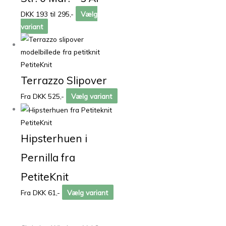
DKK 193 til 295,-
Vælg
variant
PetiteKnit
Terrazzo Slipover
Fra DKK 525,-
Vælg variant
PetiteKnit
Hipsterhuen i
Pernilla fra
PetiteKnit
Fra DKK 61,-
Vælg variant