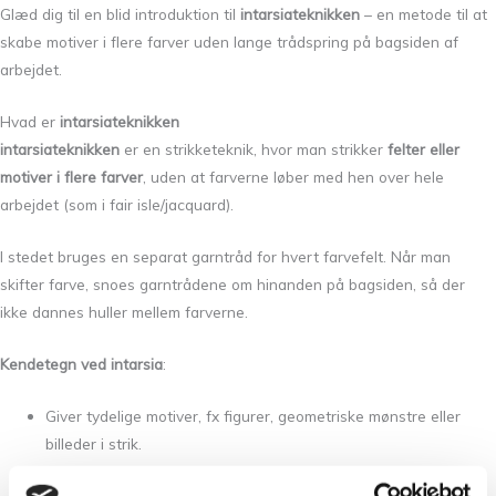
Glæd dig til en blid introduktion til
intarsiateknikken
– en metode til at
skabe motiver i flere farver uden lange trådspring på bagsiden af
arbejdet.
Hvad er
intarsiateknikken
intarsiateknikken
er en strikketeknik, hvor man strikker
felter eller
motiver i flere farver
, uden at farverne løber med hen over hele
arbejdet (som i fair isle/jacquard).
I stedet bruges en separat garntråd for hvert farvefelt. Når man
skifter farve, snoes garntrådene om hinanden på bagsiden, så der
ikke dannes huller mellem farverne.
Kendetegn ved intarsia
:
Giver tydelige motiver, fx figurer, geometriske mønstre eller
billeder i strik.
Bagsiden af arbejdet er pænere og uden lange trådsprang.