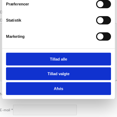
Præferencer
Din bedømmelse
Din anmeldelse
*
Statistik
Marketing
Tillad alle
Tillad valgte
Afvis
Navn
*
E-mail
*