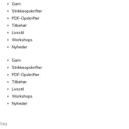
Fruktig
Garn
intarsia
Strikkeopskrifter
til
PDF-Opskrifter
barn
Tilbehør
antal
Livsstil
Workshops
Nyheder
Garn
Strikkeopskrifter
PDF-Opskrifter
Tilbehør
Livsstil
Workshops
Nyheder
Søg