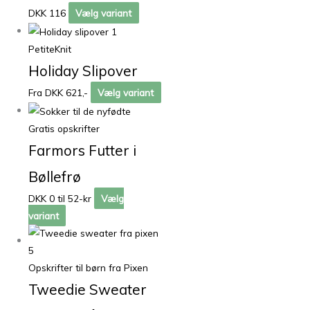
DKK 116
Vælg variant
PetiteKnit
Holiday Slipover
Fra DKK 621,-
Vælg variant
Gratis opskrifter
Farmors Futter i
Bøllefrø
DKK 0 til 52-kr
Vælg
variant
Opskrifter til børn fra Pixen
Tweedie Sweater