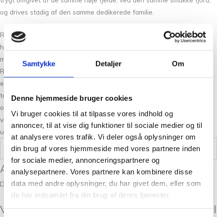
og drives stadig af den samme dedikerede familie.
Rauma Garn er formet af nærheden til naturen, kærligheden til
håndværket og passionen for design. Men mest af alt formes vi af de
mennesker, der arbejder her.
Samtykke
Detaljer
Om
Rauma Garn er Sylvia, som kan lugte forskel på god og dårlig uld. Det
er Øyvind, der tryller de smukkeste farver frem. Nina, som altid tager
telefonen, når nogen har strikket forkert. Stina, der designer
Denne hjemmeside bruger cookies
opskriften, som alle ønsker sig. Hildegard, som ved alt, der er værd at
Vi bruger cookies til at tilpasse vores indhold og
vide om strik. Og Gunnhild, som er vokset op her – midt i bedstefars
annoncer, til at vise dig funktioner til sociale medier og til
uldvarefabrik.
at analysere vores trafik. Vi deler også oplysninger om
din brug af vores hjemmeside med vores partnere inden
Vægt
0,5 kg
for sociale medier, annonceringspartnere og
Anmeldelser
analysepartnere. Vores partnere kan kombinere disse
data med andre oplysninger, du har givet dem, eller som
Der er endnu ikke nogle anmeldelser.
de har indsamlet fra din brug af deres tjenester.
Vær den første til at anmelde “Frugthuen til