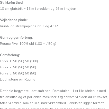
Strikkefasthed:
10 cm glatstrik = 18 m i bredden og 26 m i højden
Vejledende pinde:
Rund- og strømpepinde nr. 3 og 4 1/2.
Garn og garnforbrug:
Rauma Fivel 100% uld (100 m / 50 g)
Garnforbrug:
Farve 1: 50 (50) 50 (100)
Farve 2: 50 (50) 50 (50)
Farve 3: 50 (50) 50 (50)
Lidt historie om Rauma
Det hele begyndte i det små her i Romsdalen – i et lille bådehus med
tre ansatte og et par enkle maskiner. Og selvom vi siden da er vokset,
føles vi stadig som en lille, nær virksomhed. Fabrikken ligger fortsat
trygt omgivet af de samme høje fjelde, ved den samme smukke fjord,