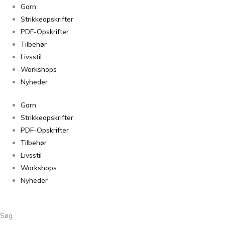
Frugthuen
Garn
til
Strikkeopskrifter
børn
PDF-Opskrifter
antal
Tilbehør
Livsstil
Workshops
Nyheder
Garn
Strikkeopskrifter
PDF-Opskrifter
Tilbehør
Livsstil
Workshops
Nyheder
Søg