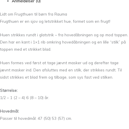
Anmeldelser (0)
Lidt om Frugthuen til børn fra Rauma
Frugthuen er en sjov og letstrikket hue, formet som en frugt!
Huen strikkes rundt i glatstrik – fra hovedåbningen og op mod toppen.
Den har en kant i 1×1 rib omkring hovedåbningen og en lille “stilk” på
toppen med et strikket blad.
Huen formes ved først at tage jævnt masker ud og derefter tage
jævnt masker ind. Den afsluttes med en stilk, der strikkes rundt. Til
sidst strikkes et blad frem og tilbage, som sys fast ved stilken.
Størrelse:
1/2 – 1 (2 – 4) 6 (8 – 10) år.
Hovedmål:
Passer til hovedmål: 47 (50) 53 (57) cm.