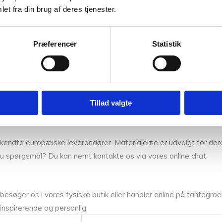
et fra din brug af deres tjenester.
Præferencer
Statistik
sprodukter, der hylder glæden ved håndarbejde og de forbindelser
ilbehør som smykker og smukke tasker – små detaljer, der bringe
Tillad valgte
anerkendte europæiske leverandører. Materialerne er udvalgt for de
ar du spørgsmål? Du kan nemt kontakte os via vores online chat.
esøger os i vores fysiske butik eller handler online på tantegroen
 inspirerende og personlig.