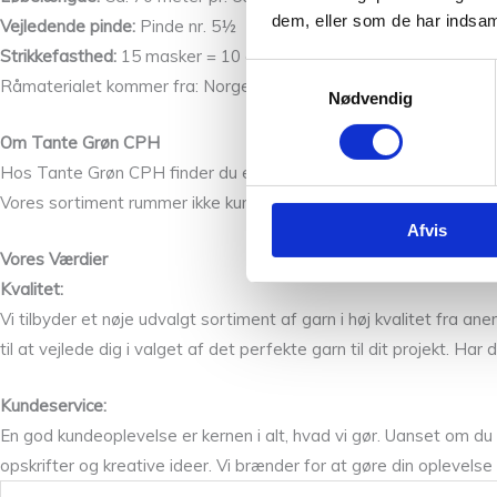
dem, eller som de har indsaml
Vejledende pinde:
Pinde nr. 5½
Strikkefasthed:
15 masker = 10 cm
Samtykkevalg
Råmaterialet kommer fra: Norge
Nødvendig
Om Tante Grøn CPH
Hos Tante Grøn CPH finder du et bredt udvalg af garn og livsstil
Vores sortiment rummer ikke kun kvalitetsgarn, men også skønt t
Afvis
Vores Værdier
Kvalitet:
Vi tilbyder et nøje udvalgt sortiment af garn i høj kvalitet fra 
til at vejlede dig i valget af det perfekte garn til dit projekt. H
Kundeservice:
En god kundeoplevelse er kernen i alt, hvad vi gør. Uanset om du b
opskrifter og kreative ideer. Vi brænder for at gøre din oplevelse