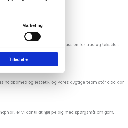
Marketing
, der opstår gennem en fælles passion for tråd og tekstiler.
r glæde i hverdagen.
Tillad alle
res holdbarhed og æstetik, og vores dygtige team står altid klar
cph.dk, er vi klar til at hjælpe dig med spørgsmål om garn,