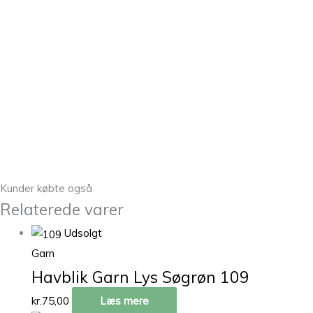
Kunder købte også
Relaterede varer
Udsolgt
Garn
Havblik Garn Lys Søgrøn 109
kr.
75,00
Læs mere