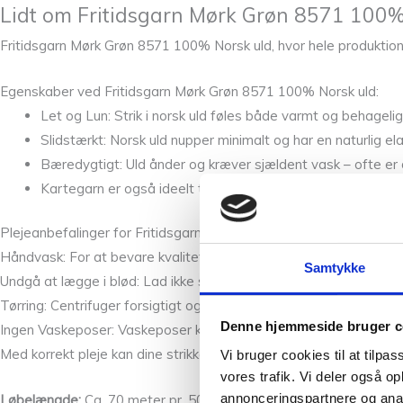
Lidt om Fritidsgarn Mørk Grøn 8571 100%
Fritidsgarn Mørk Grøn 8571 100% Norsk uld, hvor hele produktionen
Egenskaber ved Fritidsgarn Mørk Grøn 8571 100% Norsk uld:
Let og Lun: Strik i norsk uld føles både varmt og behagelig
Slidstærkt: Norsk uld nupper minimalt og har en naturlig ela
Bæredygtigt: Uld ånder og kræver sjældent vask – ofte er det 
Kartegarn er også ideelt til filtning, hvilket gør det alsidigt
Plejeanbefalinger for Fritidsgarn Mørk Grøn 8571 100% Norsk uld
Håndvask: For at bevare kvaliteten bør modeller strikket i Fritids
Samtykke
Undgå at lægge i blød: Lad ikke strik ligge i blød, da det kan med
Tørring: Centrifuger forsigtigt og tør fladt på et håndklæde.
Denne hjemmeside bruger c
Ingen Vaskeposer: Vaskeposer kan skabe friktion, som kan få ulde
Med korrekt pleje kan dine strikkeprojekter i Fritidsgarn holde si
Vi bruger cookies til at tilpas
vores trafik. Vi deler også 
annonceringspartnere og anal
Løbelængde:
Ca. 70 meter pr. 50 gram