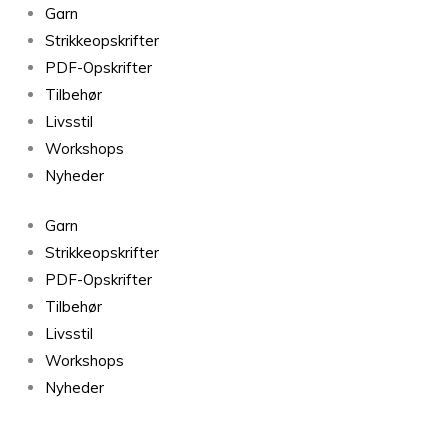
Fritidsgarn
Garn
Mørk
Strikkeopskrifter
Grøn
PDF-Opskrifter
8571
Tilbehør
antal
Livsstil
Workshops
Nyheder
Garn
Strikkeopskrifter
PDF-Opskrifter
Tilbehør
Livsstil
Workshops
Nyheder