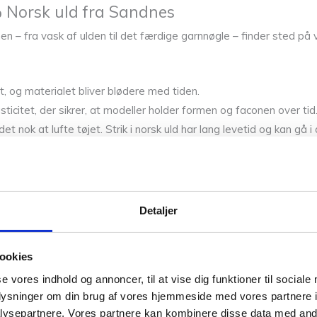
 Norsk uld fra Sandnes
 – fra vask af ulden til det færdige garnnøgle – finder sted på v
t, og materialet bliver blødere med tiden.
sticitet, der sikrer, at modeller holder formen og faconen over tid
nok at lufte tøjet. Strik i norsk uld har lang levetid og kan gå i a
 til mange projekter.
:
garn altid vaskes i hånden.
Detaljer
føre farveafsmitning.
ookies
n til at stampe.
g smukke og funktionelle i mange år.
se vores indhold og annoncer, til at vise dig funktioner til sociale
oplysninger om din brug af vores hjemmeside med vores partnere i
ysepartnere. Vores partnere kan kombinere disse data med andr