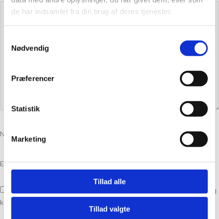
de har indsamlet fra din brug af deres tjenester.
Samtykkevalg
Nødvendig
Præferencer
Statistik
Navn
*
Marketing
E-mail
*
Tillad alle
Gem mit navn, mail og websted i denne browser til næste gang jeg
kommenterer.
Tillad valgte