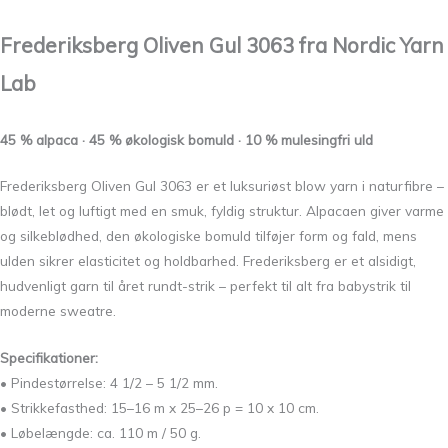
Frederiksberg Oliven Gul 3063 fra
Nordic Yarn
Lab
45 % alpaca · 45 % økologisk bomuld · 10 % mulesingfri uld
Frederiksberg Oliven Gul 3063 er et luksuriøst blow yarn i naturfibre –
blødt, let og luftigt med en smuk, fyldig struktur. Alpacaen giver varme
og silkeblødhed, den økologiske bomuld tilføjer form og fald, mens
ulden sikrer elasticitet og holdbarhed. Frederiksberg er et alsidigt,
hudvenligt garn til året rundt-strik – perfekt til alt fra babystrik til
moderne sweatre.
Specifikationer
:
• Pindestørrelse: 4 1/2 – 5 1/2 mm.
• Strikkefasthed: 15–16 m x 25–26 p = 10 x 10 cm.
• Løbelængde: ca. 110 m / 50 g.