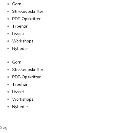
Frederiksberg
Garn
Oliven
Strikkeopskrifter
Gul
PDF-Opskrifter
3063
Tilbehør
antal
Livsstil
Workshops
Nyheder
Garn
Strikkeopskrifter
PDF-Opskrifter
Tilbehør
Livsstil
Workshops
Nyheder
Søg