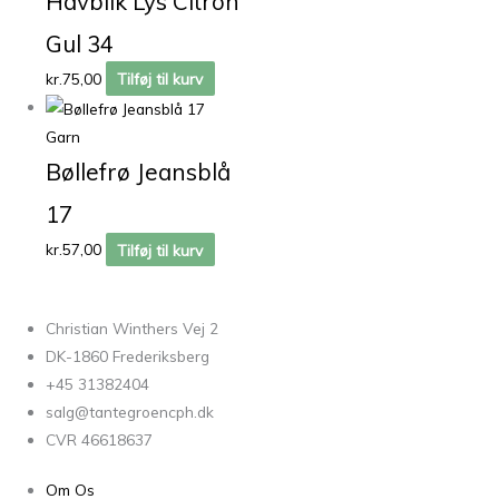
Havblik Lys Citron
Gul 34
kr.
75,00
Tilføj til kurv
Garn
Bøllefrø Jeansblå
17
kr.
57,00
Tilføj til kurv
Christian Winthers Vej 2
DK-1860 Frederiksberg
+45 31382404
salg@tantegroencph.dk
CVR 46618637
Om Os