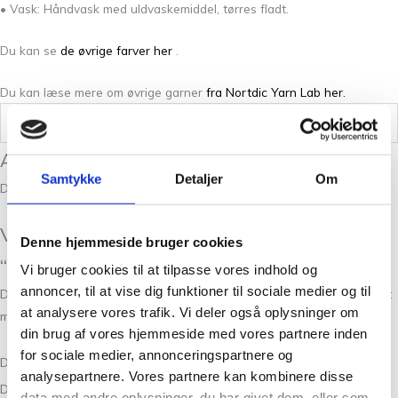
• Vask: Håndvask med uldvaskemiddel, tørres fladt.
Du kan se
de øvrige farver her
.
Du kan læse mere om øvrige garner
fra Nortdic Yarn Lab her.
Vægt
0,05 kg
Anmeldelser
Samtykke
Detaljer
Om
Der er endnu ikke nogle anmeldelser.
Vær den første til at anmelde
Denne hjemmeside bruger cookies
“Frederiksberg Oliven Gul 3063”
Vi bruger cookies til at tilpasse vores indhold og
annoncer, til at vise dig funktioner til sociale medier og til
Din e-mailadresse vil ikke blive publiceret.
Krævede felter er markeret
at analysere vores trafik. Vi deler også oplysninger om
med
*
din brug af vores hjemmeside med vores partnere inden
for sociale medier, annonceringspartnere og
Din bedømmelse
analysepartnere. Vores partnere kan kombinere disse
Din anmeldelse
*
data med andre oplysninger, du har givet dem, eller som