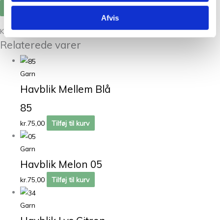
Afvis
Kunder købte også
Relaterede varer
Garn
Havblik Mellem Blå
85
kr.
75,00
Tilføj til kurv
Garn
Havblik Melon 05
kr.
75,00
Tilføj til kurv
Garn