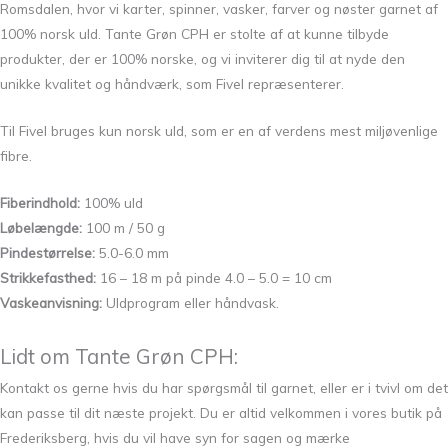
Romsdalen, hvor vi karter, spinner, vasker, farver og nøster garnet af
100% norsk uld. Tante Grøn CPH er stolte af at kunne tilbyde
produkter, der er 100% norske, og vi inviterer dig til at nyde den
unikke kvalitet og håndværk, som Fivel repræsenterer.
Til Fivel bruges kun norsk uld, som er en af verdens mest miljøvenlige
fibre.
Fiberindhold:
100% uld
Løbelængde:
100 m / 50 g
Pindestørrelse:
5.0-6.0 mm
Strikkefasthed:
16 – 18 m på pinde 4.0 – 5.0 = 10 cm
Vaskeanvisning:
Uldprogram eller håndvask.
Lidt om Tante Grøn CPH:
Kontakt os gerne hvis du har spørgsmål til garnet, eller er i tvivl om det
kan passe til dit næste projekt. Du er altid velkommen i vores butik på
Frederiksberg, hvis du vil have syn for sagen og mærke