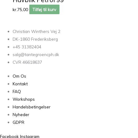
kr.
75,00
Tilføj til kurv
Christian Winthers Vej 2
DK-1860 Frederiksberg
+45 31382404
salg@tantegroencph.dk
CVR 46618637
Om Os
Kontakt
FAQ
Workshops
Handelsbetingelser
Nyheder
GDPR
Facebook
Instagram