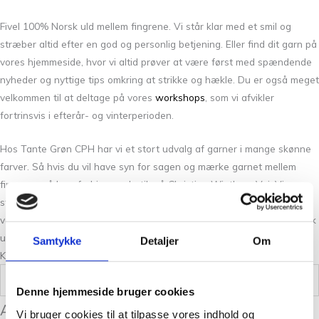
Fivel 100% Norsk uld mellem fingrene. Vi står klar med et smil og
stræber altid efter en god og personlig betjening. Eller find dit garn på
vores hjemmeside, hvor vi altid prøver at være først med spændende
nyheder og nyttige tips omkring at strikke og hækle. Du er også meget
velkommen til at deltage på vores
workshops
, som vi afvikler
fortrinsvis i efterår- og vinterperioden.
Hos Tante Grøn CPH har vi et stort udvalg af garner i mange skønne
farver. Så hvis du vil have syn for sagen og mærke garnet mellem
fingrene, så kom forbi vores butik på Christian Winthers Vej. Vi
stræber altid efter en personlig og nøje vejledning så du er på sikker
vej med dine fremtidige strikkeeventyr. Hvis ikke lige Fivel 100% Norsk
uld er det rette for dig, så har vi helt sikkert det rette garn for dig.
Samtykke
Detaljer
Om
Kontakt os her på siden, på telefon eller over email.
Vægt
0,05 kg
Denne hjemmeside bruger cookies
Anmeldelser
Vi bruger cookies til at tilpasse vores indhold og