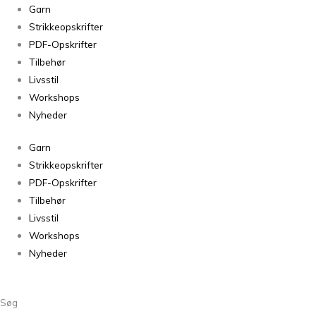
Fivel
Garn
Sand
Strikkeopskrifter
melert
PDF-Opskrifter
302
Tilbehør
antal
Livsstil
Workshops
Nyheder
Garn
Strikkeopskrifter
PDF-Opskrifter
Tilbehør
Livsstil
Workshops
Nyheder
Søg