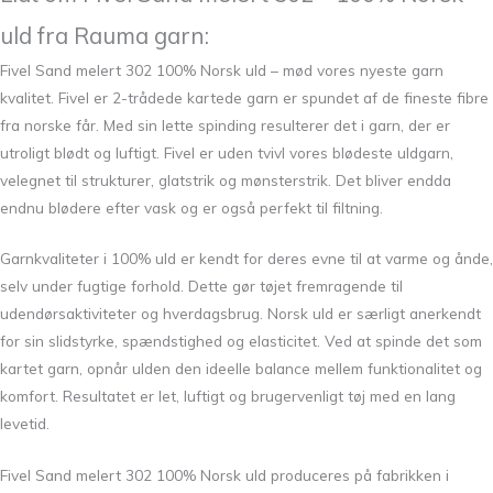
uld fra Rauma garn:
Fivel Sand melert 302 100% Norsk uld – mød vores nyeste garn
kvalitet. Fivel er 2-trådede kartede garn er spundet af de fineste fibre
fra norske får. Med sin lette spinding resulterer det i garn, der er
utroligt blødt og luftigt. Fivel er uden tvivl vores blødeste uldgarn,
velegnet til strukturer, glatstrik og mønsterstrik. Det bliver endda
endnu blødere efter vask og er også perfekt til filtning.
Garnkvaliteter i 100% uld er kendt for deres evne til at varme og ånde,
selv under fugtige forhold. Dette gør tøjet fremragende til
udendørsaktiviteter og hverdagsbrug. Norsk uld er særligt anerkendt
for sin slidstyrke, spændstighed og elasticitet. Ved at spinde det som
kartet garn, opnår ulden den ideelle balance mellem funktionalitet og
komfort. Resultatet er let, luftigt og brugervenligt tøj med en lang
levetid.
Fivel Sand melert 302 100% Norsk uld produceres på fabrikken i