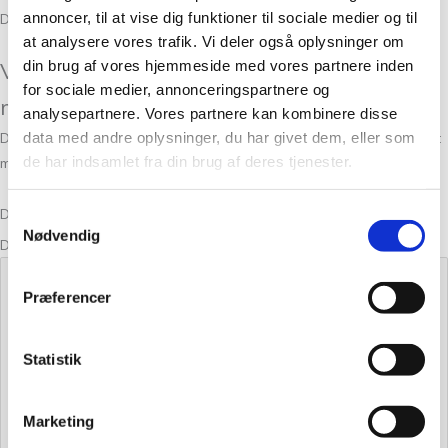
annoncer, til at vise dig funktioner til sociale medier og til
Der er endnu ikke nogle anmeldelser.
at analysere vores trafik. Vi deler også oplysninger om
din brug af vores hjemmeside med vores partnere inden
Vær den første til at anmelde “Fivel Sand
for sociale medier, annonceringspartnere og
melert 302”
analysepartnere. Vores partnere kan kombinere disse
data med andre oplysninger, du har givet dem, eller som
Din e-mailadresse vil ikke blive publiceret.
Krævede felter er markeret
de har indsamlet fra din brug af deres tjenester.
med
*
Din bedømmelse
Samtykkevalg
Nødvendig
Din anmeldelse
*
Præferencer
Statistik
Marketing