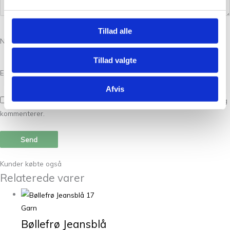
Tillad alle
Navn
*
Tillad valgte
E-mail
*
Afvis
Gem mit navn, mail og websted i denne browser til næste gang jeg
kommenterer.
Kunder købte også
Relaterede varer
Garn
Bøllefrø Jeansblå