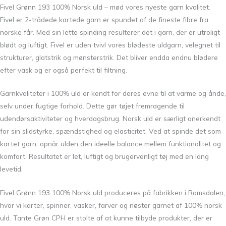
Fivel Grønn 193 100% Norsk uld – mød vores nyeste garn kvalitet.
Fivel er 2-trådede kartede garn er spundet af de fineste fibre fra
norske får. Med sin lette spinding resulterer det i garn, der er utroligt
blødt og luftigt. Fivel er uden tvivl vores blødeste uldgarn, velegnet til
strukturer, glatstrik og mønsterstrik. Det bliver endda endnu blødere
efter vask og er også perfekt til filtning.
Garnkvaliteter i 100% uld er kendt for deres evne til at varme og ånde,
selv under fugtige forhold. Dette gør tøjet fremragende til
udendørsaktiviteter og hverdagsbrug. Norsk uld er særligt anerkendt
for sin slidstyrke, spændstighed og elasticitet. Ved at spinde det som
kartet garn, opnår ulden den ideelle balance mellem funktionalitet og
komfort. Resultatet er let, luftigt og brugervenligt tøj med en lang
levetid.
Fivel Grønn 193 100% Norsk uld produceres på fabrikken i Romsdalen,
hvor vi karter, spinner, vasker, farver og nøster garnet af 100% norsk
uld. Tante Grøn CPH er stolte af at kunne tilbyde produkter, der er