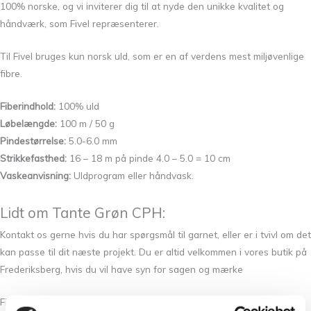
100% norske, og vi inviterer dig til at nyde den unikke kvalitet og
håndværk, som Fivel repræsenterer.
Til Fivel bruges kun norsk uld, som er en af verdens mest miljøvenlige
fibre.
Fiberindhold:
100% uld
Løbelængde:
100 m / 50 g
Pindestørrelse:
5.0-6.0 mm
Strikkefasthed:
16 – 18 m på pinde 4.0 – 5.0 = 10 cm
Vaskeanvisning:
Uldprogram eller håndvask.
Lidt om Tante Grøn CPH:
Kontakt os gerne hvis du har spørgsmål til garnet, eller er i tvivl om det
kan passe til dit næste projekt. Du er altid velkommen i vores butik på
Frederiksberg, hvis du vil have syn for sagen og mærke
Fivel 100% Norsk uld mellem fingrene. Vi står klar med et smil og