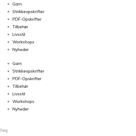
Fivel
Garn
Grønn
Strikkeopskrifter
193
PDF-Opskrifter
antal
Tilbehør
Livsstil
Workshops
Nyheder
Garn
Strikkeopskrifter
PDF-Opskrifter
Tilbehør
Livsstil
Workshops
Nyheder
Søg