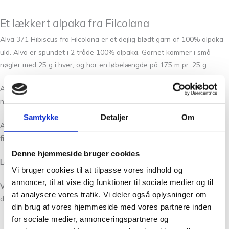
Et lækkert alpaka fra Filcolana
Alva 371 Hibiscus fra Filcolana er et dejlig blødt garn af 100% alpaka
uld.
Alva er spundet i 2 tråde 100% alpaka. Garnet kommer i små
nøgler med 25 g i hver, og har en løbelængde på 175 m pr. 25 g.
Alva er en perfekt medløbertråd. Netop fordi den er lagt op på 25 g
nøgler, kan man virkelig slå sig løs og bruge mange farver i sit projekt.
Samtykke
Detaljer
Om
Alva 371 Hibiscus kommer også i 29 andre flotte farver, som du kan
finde lige
her
.
Denne hjemmeside bruger cookies
Løbelængde:
175 m pr. 25 g
Vi bruger cookies til at tilpasse vores indhold og
annoncer, til at vise dig funktioner til sociale medier og til
Vask:
Kan maskinvaskes ved 30 grader. Jo mere skånsomt du vasker
at analysere vores trafik. Vi deler også oplysninger om
det strikkede, jo bedre holder det.
din brug af vores hjemmeside med vores partnere inden
for sociale medier, annonceringspartnere og
Læs mere