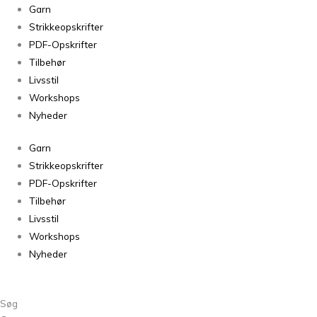
Filcolana
Garn
Alva
Strikkeopskrifter
371
PDF-Opskrifter
Hibiscus
Tilbehør
antal
Livsstil
Workshops
Nyheder
Garn
Strikkeopskrifter
PDF-Opskrifter
Tilbehør
Livsstil
Workshops
Nyheder
Søg