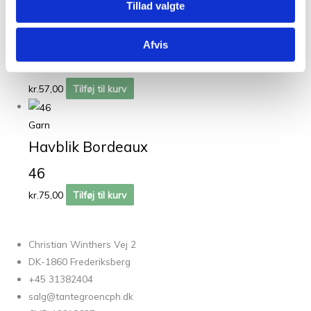
Tillad valgte
Garn
Bøllefrø Meleret Lys
Afvis
Brun 03
kr.
57,00
Tilføj til kurv
Garn
Havblik Bordeaux
46
kr.
75,00
Tilføj til kurv
Christian Winthers Vej 2
DK-1860 Frederiksberg
+45 31382404
salg@tantegroencph.dk