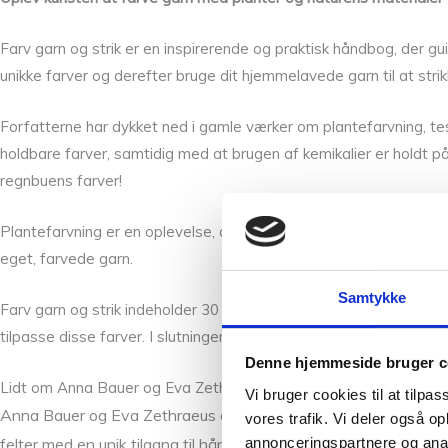
Farv garn og strik er en inspirerende og praktisk håndbog, der 
unikke farver og derefter bruge dit hjemmelavede garn til at st
Forfatterne har dykket ned i gamle værker om plantefarvning, te
holdbare farver, samtidig med at brugen af kemikalier er holdt p
regnbuens farver!
Plantefarvning er en oplevelse, der kombinerer flere aspekter: fa
eget, farvede garn.
Samtykke
Farv garn og strik indeholder 30 grundopskrifter på farver, der k
tilpasse disse farver. I slutningen af bogen finder du otte strikk
Denne hjemmeside bruger c
Lidt om Anna Bauer og Eva Zethraeus
Vi bruger cookies til at tilpas
Anna Bauer og Eva Zethraeus er to svenske kunstnere og håndvær
vores trafik. Vi deler også 
felter med en unik tilgang til håndværk og kunst.
annonceringspartnere og anal