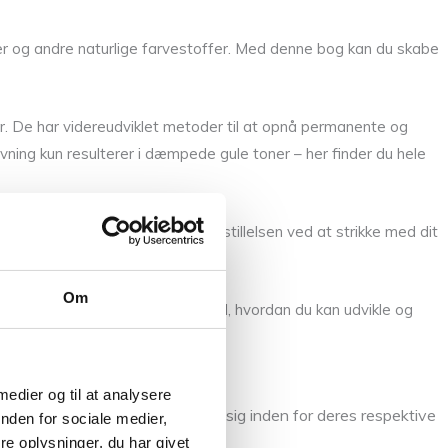
ter og andre naturlige farvestoffer. Med denne bog kan du skabe
er. De har videreudviklet metoder til at opnå permanente og
vning kun resulterer i dæmpede gule toner – her finder du hele
s flora. Og ikke mindst tilfredsstillelsen ved at strikke med dit
Om
får du masser af tips og idéer til, hvordan du kan udvikle og
de garn.
 medier og til at analysere
nen. De har hver især markeret sig inden for deres respektive
nden for sociale medier,
e oplysninger, du har givet