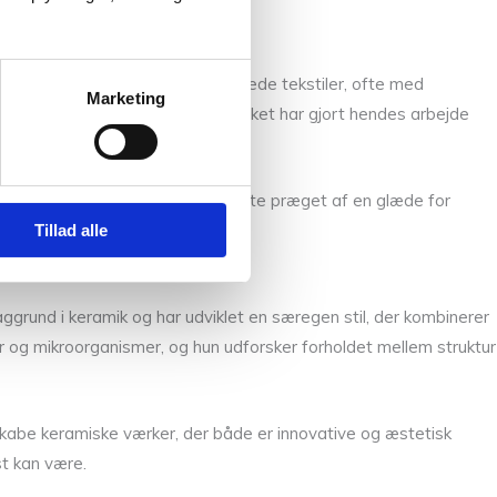
ig i at skabe farverige og mønstrede tekstiler, ofte med
Marketing
e teknikker med moderne udtryk, hvilket har gjort hendes arbejde
 for tekstiler. Hendes arbejde er ofte præget af en glæde for
Tillad alle
ggrund i keramik og har udviklet en særegen stil, der kombinerer
r og mikroorganismer, og hun udforsker forholdet mellem struktur
 skabe keramiske værker, der både er innovative og æstetisk
st kan være.