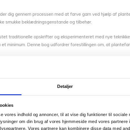
guider dig gennem processen med at farve garn ved hjælp af plan
rikke smukke beklædningsgenstande og tilbehør.
stet traditionelle opskrifter og eksperimenteret med nye teknikk
å et minimum. Denne bog udfordrer forestillingen om, at plantefar
rveteori, kemi, håndværk og glæden ved at udforske naturen og den
Detaljer
an udvindes fra planter, lav, svampe og endda insekter. Derudover 
eopskrifter på tøj og tilbehør, som du kan lave med dit plantefarve
ookies
se vores indhold og annoncer, til at vise dig funktioner til sociale
kere, der er kendt for deres bidrag til tekstil- og kunstverde
oplysninger om din brug af vores hjemmeside med vores partnere i
ysepartnere. Vores partnere kan kombinere disse data med andr