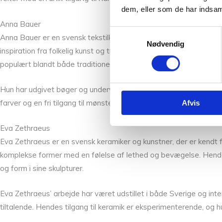
dem, eller som de har indsaml
Anna Bauer
Samtykkevalg
Anna Bauer er en svensk tekstilkunstner og designer, der er kendt
Nødvendig
inspiration fra folkelig kunst og traditioner. Anna Bauer er især 
populært blandt både traditionelle håndarbejdsentusiaster og m
Hun har udgivet bøger og undervist i forskellige teknikker inden f
farver og en fri tilgang til mønsterskabelse, hvilket gør hendes
Afvis
Eva Zethraeus
Eva Zethraeus er en svensk keramiker og kunstner, der er kendt f
komplekse former med en følelse af lethed og bevægelse. Hendes 
og form i sine skulpturer.
Eva Zethraeus’ arbejde har været udstillet i både Sverige og int
tiltalende. Hendes tilgang til keramik er eksperimenterende, og h