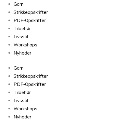
Farv
Garn
garn
Strikkeopskrifter
og
PDF-Opskrifter
strik
Tilbehør
antal
Livsstil
Workshops
Nyheder
Garn
Strikkeopskrifter
PDF-Opskrifter
Tilbehør
Livsstil
Workshops
Nyheder