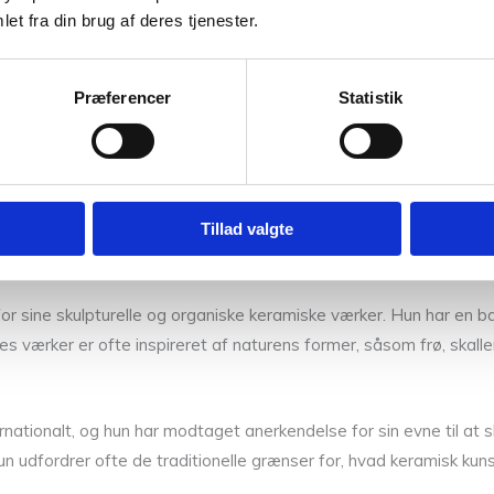
et fra din brug af deres tjenester.
 for sit arbejde med strikning og broderi. Hun har specialiseret s
Præferencer
Statistik
anerkendt for sin kreativitet og evne til at kombinere traditionell
oderne designere.
or strikning og broderi, hvor hun deler ud af sin viden og passion
 designs både legende og kunstnerisk udfordrende.
Tillad valgte
or sine skulpturelle og organiske keramiske værker. Hun har en ba
værker er ofte inspireret af naturens former, såsom frø, skalle
ernationalt, og hun har modtaget anerkendelse for sin evne til at
un udfordrer ofte de traditionelle grænser for, hvad keramisk kun