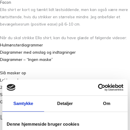
Facon
Ella shirt er kort og tænkt lidt løstsiddende, men kan også være mere
tætsittende, hvis du strikker en størrelse mindre. Jeg anbefaler et
bevægelsesrum (positive ease) på 6-10 cm.
Når du skal strikke Ella shirt, kan du have glæde af følgende videoer:
Hulmønsterdiagrammer
Diagrammer med omslag og indtagninger
Diagrammer – “Ingen maske”
Slå masker op
Løkkeopslag
2 ret sammen
SSK
German short rows
Samtykke
Detaljer
Om
Lidt om Lene Holme Samsøe
Denne hjemmeside bruger cookies