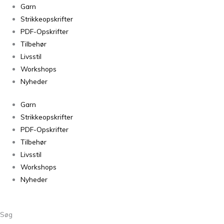
Ella
Garn
Shirt
Strikkeopskrifter
antal
PDF-Opskrifter
Tilbehør
Livsstil
Workshops
Nyheder
Garn
Strikkeopskrifter
PDF-Opskrifter
Tilbehør
Livsstil
Workshops
Nyheder
Søg