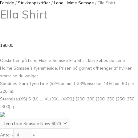
Forside
/
Strikkeopskrifter
/
Lene Holme Samsøe
/ Ella Shirt
Ella Shirt
180,00
Opskriften på Lene Holme Samsøe Ella Shirt kan købes på Lene
Holme Samsøe´s hjemmeside. Prisen på garnet afhænger af hvilken
størrelse du vælger.
Sandnes Garn Tynn Line (53% bomuld, 33% viscose, 14% hør, 50 g =
220 m).
Størrelse:(XS) S (M) L (XL) XXL (XXXL) (200) 200 (200) 250 (250) 250
(300) g
Antal:
-
+