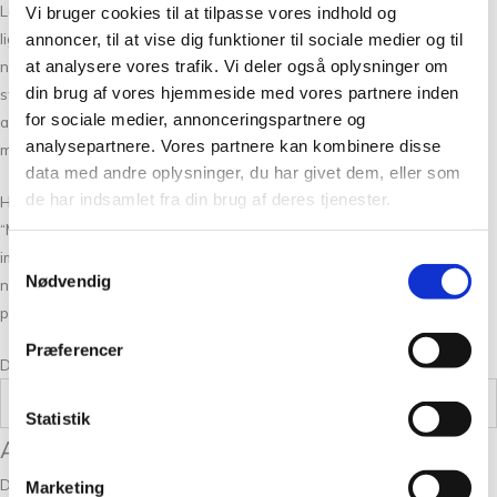
Lene Holme Samsøe udstråler en stor passion for strikning og en
Vi bruger cookies til at tilpasse vores indhold og
ligeså stor glæde ved at skabe. Hun elsker at designe håndstrik og
annoncer, til at vise dig funktioner til sociale medier og til
at analysere vores trafik. Vi deler også oplysninger om
nyder hvert trin i processen – fra at eksperimentere med forskellige
din brug af vores hjemmeside med vores partnere inden
strikkeprøver, til valg af garn, farver og snit, helt ned til udarbejdelsen
for sociale medier, annonceringspartnere og
af opskriften. Hendes mål er altid at sikre, at alt er forklaret på den
analysepartnere. Vores partnere kan kombinere disse
mest logiske og præcise måde muligt.
data med andre oplysninger, du har givet dem, eller som
de har indsamlet fra din brug af deres tjenester.
Hun foretrækker det enkle, men samtidig gennemtænkte design.
“Mine opskrifter skal være lette at følge, men resultatet skal gerne se
imponerende og udfordrende ud!” Det giver hende stor glæde at se
Samtykkevalg
Nødvendig
nye strikkere begejstret kunne kaste sig ud i hendes designs uden
problemer.
Præferencer
Du kan læse mere om Lene Holme Samsøe
her
.
Vægt
,5 kg
Statistik
Anmeldelser
Der er endnu ikke nogle anmeldelser.
Marketing