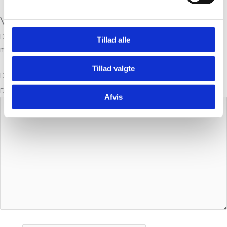
Vær den første til at anmelde “Ella Shirt”
Din e-mailadresse vil ikke blive publiceret.
Krævede felter er markeret
Tillad alle
med
*
Tillad valgte
Din bedømmelse
Din anmeldelse
*
Afvis