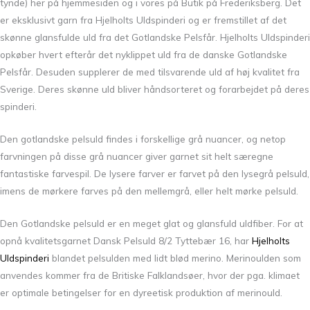
tynde) her på hjemmesiden og i vores på Butik på Frederiksberg. Det
er eksklusivt garn fra Hjelholts Uldspinderi og er fremstillet af det
skønne glansfulde uld fra det Gotlandske Pelsfår. Hjelholts Uldspinderi
opkøber hvert efterår det nyklippet uld fra de danske Gotlandske
Pelsfår. Desuden supplerer de med tilsvarende uld af høj kvalitet fra
Sverige. Deres skønne uld bliver håndsorteret og forarbejdet på deres
spinderi.
Den gotlandske pelsuld findes i forskellige grå nuancer, og netop
farvningen på disse grå nuancer giver garnet sit helt særegne
fantastiske farvespil. De lysere farver er farvet på den lysegrå pelsuld,
imens de mørkere farves på den mellemgrå, eller helt mørke pelsuld.
Den Gotlandske pelsuld er en meget glat og glansfuld uldfiber. For at
opnå kvalitetsgarnet Dansk Pelsuld 8/2 Tyttebær 16, har
Hjelholts
Uldspinderi
blandet pelsulden med lidt blød merino. Merinoulden som
anvendes kommer fra de Britiske Falklandsøer, hvor der pga. klimaet
er optimale betingelser for en dyreetisk produktion af merinould.