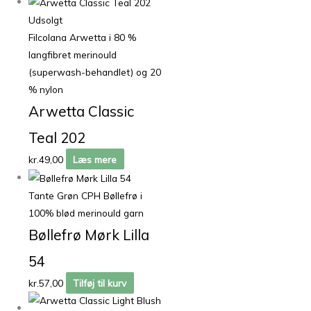
Udsolgt
Filcolana Arwetta i 80 %
langfibret merinould
(superwash-behandlet) og 20
% nylon
Arwetta Classic
Teal 202
kr.
49,00
Læs mere
Tante Grøn CPH Bøllefrø i
100% blød merinould garn
Bøllefrø Mørk Lilla
54
kr.
57,00
Tilføj til kurv