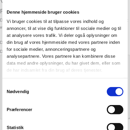
Vær den første til at anmelde “Dansk
Pelsuld 8/2 Tyttebær 16”
Denne hjemmeside bruger cookies
Din e-mailadresse vil ikke blive publiceret.
Krævede felter er markeret
Vi bruger cookies til at tilpasse vores indhold og
med
*
annoncer, til at vise dig funktioner til sociale medier og til
at analysere vores trafik. Vi deler også oplysninger om
din brug af vores hjemmeside med vores partnere inden
Din bedømmelse
for sociale medier, annonceringspartnere og
Din anmeldelse
*
analysepartnere. Vores partnere kan kombinere disse
data med andre oplysninger, du har givet dem, eller som
de har indsamlet fra din brug af deres tjenester.
Samtykkevalg
Nødvendig
Præferencer
Statistik