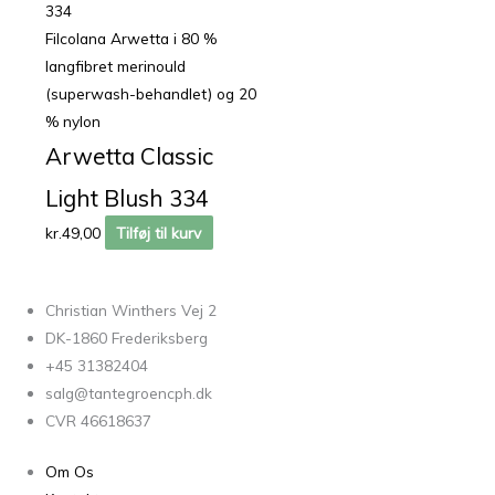
Filcolana Arwetta i 80 %
langfibret merinould
(superwash-behandlet) og 20
% nylon
Arwetta Classic
Light Blush 334
kr.
49,00
Tilføj til kurv
Christian Winthers Vej 2
DK-1860 Frederiksberg
+45 31382404
salg@tantegroencph.dk
CVR 46618637
Om Os