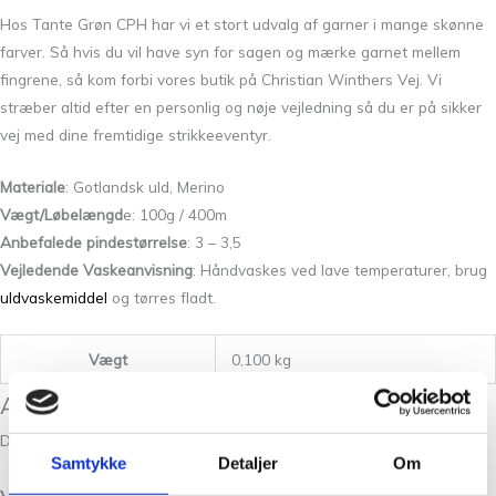
Hos Tante Grøn CPH har vi et stort udvalg af garner i mange skønne
farver. Så hvis du vil have syn for sagen og mærke garnet mellem
fingrene, så kom forbi vores butik på Christian Winthers Vej. Vi
stræber altid efter en personlig og nøje vejledning så du er på sikker
vej med dine fremtidige strikkeeventyr.
Materiale
: Gotlandsk uld, Merino
Vægt/Løbelængd
e: 100g / 400m
Anbefalede pindestørrelse
: 3 – 3,5
Vejledende Vaskeanvisning
: Håndvaskes ved lave temperaturer, brug
uldvaskemiddel
og tørres fladt.
Vægt
0,100 kg
Anmeldelser
Der er endnu ikke nogle anmeldelser.
Samtykke
Detaljer
Om