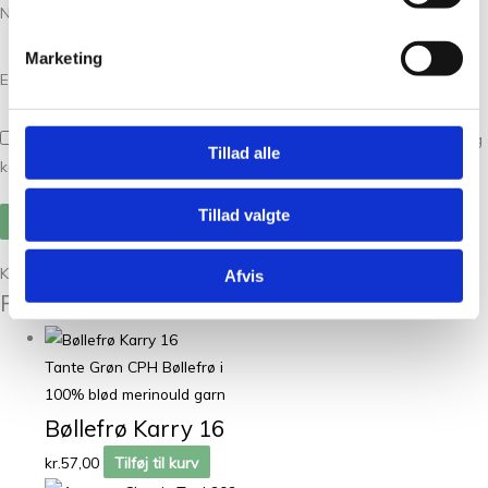
Navn
*
Marketing
E-mail
*
Gem mit navn, mail og websted i denne browser til næste gang jeg
Tillad alle
kommenterer.
Tillad valgte
Kunder købte også
Afvis
Relaterede varer
Tante Grøn CPH Bøllefrø i
100% blød merinould garn
Bøllefrø Karry 16
kr.
57,00
Tilføj til kurv