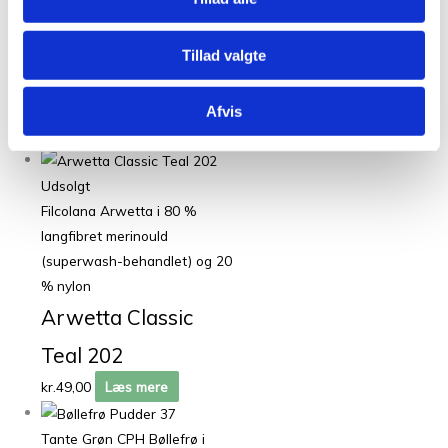
(superwash-behandlet) og 20
% nylon
Tillad valgte
Arwetta Classic
Midnight Blue 270
Afvis
kr.
49,00
Tilføj til kurv
Udsolgt
Filcolana Arwetta i 80 %
langfibret merinould
(superwash-behandlet) og 20
% nylon
Arwetta Classic
Teal 202
kr.
49,00
Læs mere
Tante Grøn CPH Bøllefrø i