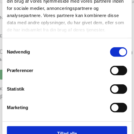
din brug af vores hjemmeside med vores partnere inden
for sociale medier, annonceringspartnere og
analysepartnere. Vores partnere kan kombinere disse
Navn
*
data med andre oplysninger, du har givet dem, eller som
de har indsamlet fra din brug af deres tjenester.
E-mail
*
Samtykkevalg
Nødvendig
Gem mit navn, mail og websted i denne browser til næste gang jeg
kommenterer.
Præferencer
Kunder købte også
Statistik
Relaterede varer
Marketing
Filcolana Arwetta i 80 %
langfibret merinould
Tillad alle