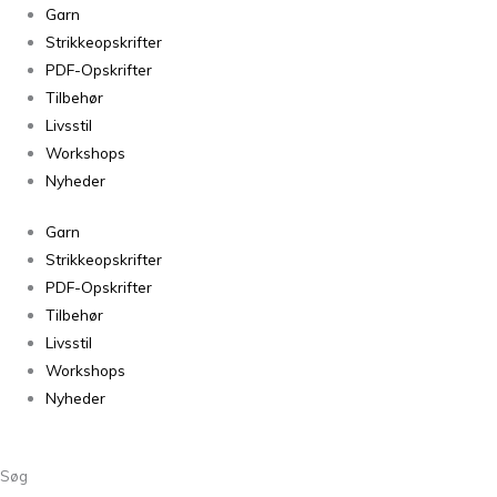
Dansk
Garn
Pelsuld
Strikkeopskrifter
8/2
PDF-Opskrifter
Hvid
Tilbehør
06
Livsstil
antal
Workshops
Nyheder
Garn
Strikkeopskrifter
PDF-Opskrifter
Tilbehør
Livsstil
Workshops
Nyheder
Søg