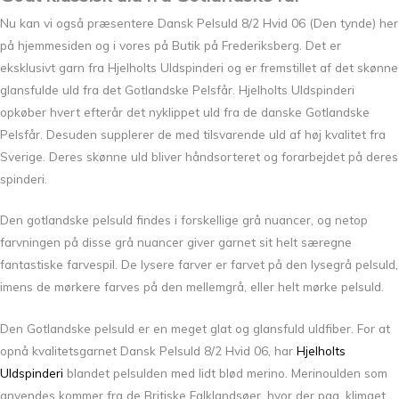
Nu kan vi også præsentere Dansk Pelsuld 8/2 Hvid 06 (Den tynde) her
på hjemmesiden og i vores på Butik på Frederiksberg. Det er
eksklusivt garn fra Hjelholts Uldspinderi og er fremstillet af det skønne
glansfulde uld fra det Gotlandske Pelsfår. Hjelholts Uldspinderi
opkøber hvert efterår det nyklippet uld fra de danske Gotlandske
Pelsfår. Desuden supplerer de med tilsvarende uld af høj kvalitet fra
Sverige. Deres skønne uld bliver håndsorteret og forarbejdet på deres
spinderi.
Den gotlandske pelsuld findes i forskellige grå nuancer, og netop
farvningen på disse grå nuancer giver garnet sit helt særegne
fantastiske farvespil. De lysere farver er farvet på den lysegrå pelsuld,
imens de mørkere farves på den mellemgrå, eller helt mørke pelsuld.
Den Gotlandske pelsuld er en meget glat og glansfuld uldfiber. For at
opnå kvalitetsgarnet Dansk Pelsuld 8/2 Hvid 06, har
Hjelholts
Uldspinderi
blandet pelsulden med lidt blød merino. Merinoulden som
anvendes kommer fra de Britiske Falklandsøer, hvor der pga. klimaet