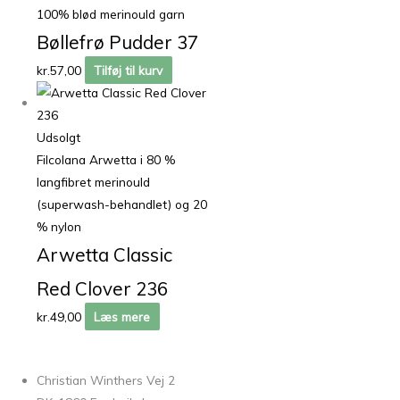
100% blød merinould garn
Bøllefrø Pudder 37
kr.
57,00
Tilføj til kurv
Udsolgt
Filcolana Arwetta i 80 %
langfibret merinould
(superwash-behandlet) og 20
% nylon
Arwetta Classic
Red Clover 236
kr.
49,00
Læs mere
Christian Winthers Vej 2