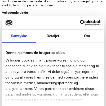
høj. Under materialer finder du information om, hvor meget garn der
skal til, hvis man justerer længden.
Vejledende pinde
Rundpinde:
4 mm (40 og 140 cm) og 4,5 mm (60, 80 og 140 cm)
Strikkefasthed:
17 m og 25 p i MØNSTER på p 4,5 mm = 10 x 10 cm
Materialer
Samtykke
Detaljer
Om
900 g Håndværksgarn fra Hjelholts Uldspinderi i farve 03 mellem
grå (100 % uld; 200 m/100 g)
Denne hjemmeside bruger cookies
NOTE: I ovennævnte garnforbrug er der garn nok til at strikke
ærmerne 5 cm længere, end beskrevet i opskriften.
Vi bruger cookies til at tilpasse vores indhold og
Der bruges ca. 90 g garn yderligere til at strikke kroppen 10 cm
annoncer, til at vise dig funktioner til sociale medier og til
længere.
at analysere vores trafik. Vi deler også oplysninger om
Der bruges ca. 30 g garn yderligere til at strikke ærmerne 5 cm
din brug af vores hjemmeside med vores partnere inden
længere.
for sociale medier, annonceringspartnere og
Garn alternativ:
analysepartnere. Vores partnere kan kombinere disse
Jensen Yarn fra Isager og Spinni fra Isager. De to kvaliteter strikkes
data med andre oplysninger, du har givet dem, eller som
sammen.
de har indsamlet fra din brug af deres tjenester.
Vægt
0,3 kg