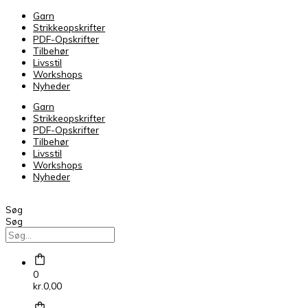
COMMA
Garn
COCOON
Strikkeopskrifter
CARDIGAN
PDF-Opskrifter
antal
Tilbehør
Livsstil
Workshops
Nyheder
Garn
Strikkeopskrifter
PDF-Opskrifter
Tilbehør
Livsstil
Workshops
Nyheder
Søg
Søg
0
kr.
0,00