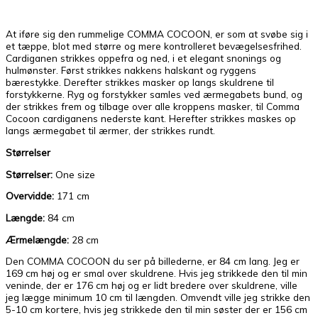
At iføre sig den rummelige COMMA COCOON, er som at svøbe sig i
et tæppe, blot med større og mere kontrolleret bevægelsesfrihed.
Cardiganen strikkes oppefra og ned, i et elegant snonings og
hulmønster. Først strikkes nakkens halskant og ryggens
bærestykke. Derefter strikkes masker op langs skuldrene til
forstykkerne. Ryg og forstykker samles ved ærmegabets bund, og
der strikkes frem og tilbage over alle kroppens masker, til Comma
Cocoon cardiganens nederste kant. Herefter strikkes maskes op
langs ærmegabet til ærmer, der strikkes rundt.
Størrelser
Størrelser:
One size
Overvidde:
171 cm
Længde:
84 cm
Ærmelængde:
28 cm
Den COMMA COCOON du ser på billederne, er 84 cm lang. Jeg er
169 cm høj og er smal over skuldrene. Hvis jeg strikkede den til min
veninde, der er 176 cm høj og er lidt bredere over skuldrene, ville
jeg lægge minimum 10 cm til længden. Omvendt ville jeg strikke den
5-10 cm kortere, hvis jeg strikkede den til min søster der er 156 cm