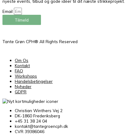
nyeste events, tilbud og gode idéer til dit næste strikkeprojekt.
Email
Tilmeld
Tante Grøn CPH® All Rights Reserved
Om Os
Kontakt
FAQ
Workshops
Handelsbetingelser
Nyheder
GDPR
Christian Winthers Vej 2
DK-1860 Frederiksberg
+45 31 38 24 04
kontakt@tantegroencph.dk
CVR 39386046