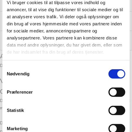
Vi bruger cookies til at tilpasse vores indhold og
Vægt
0,025 kg
annoncer, til at vise dig funktioner til sociale medier og til
at analysere vores trafik. Vi deler også oplysninger om
Garn farve
Orange
din brug af vores hjemmeside med vores partnere inden
for sociale medier, annonceringspartnere og
Brand
Cardiff Cashmere
analysepartnere. Vores partnere kan kombinere disse
data med andre oplysninger, du har givet dem, eller som
de har indsamlet fra din brug af deres tjenester.
Anmeldelser
Der er endnu ikke nogle anmeldelser.
Samtykkevalg
Nødvendig
Vær den første til at anmelde “Cardiff
Cashmere Classic Matador 583”
Præferencer
Din e-mailadresse vil ikke blive publiceret.
Krævede felter er markeret
med
*
Statistik
Din bedømmelse
Marketing
Din anmeldelse
*