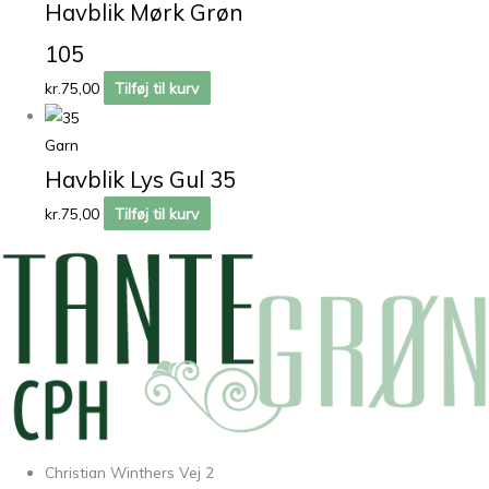
Havblik Mørk Grøn
105
kr.
75,00
Tilføj til kurv
Garn
Havblik Lys Gul 35
kr.
75,00
Tilføj til kurv
Christian Winthers Vej 2