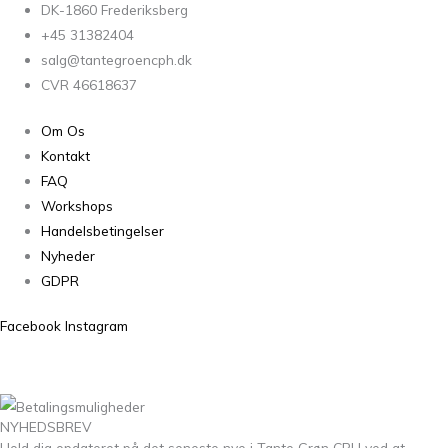
DK-1860 Frederiksberg
+45 31382404
salg@tantegroencph.dk
CVR 46618637
Om Os
Kontakt
FAQ
Workshops
Handelsbetingelser
Nyheder
GDPR
Facebook
Instagram
NYHEDSBREV
Hold dig opdateret på det seneste nye i Tante Grøn CPH ved at