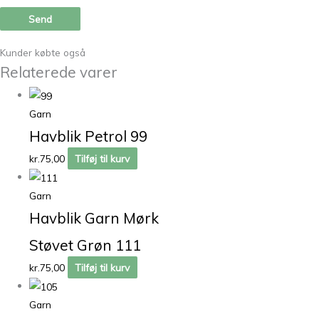
Kunder købte også
Relaterede varer
Garn
Havblik Petrol 99
kr.
75,00
Tilføj til kurv
Garn
Havblik Garn Mørk
Støvet Grøn 111
kr.
75,00
Tilføj til kurv
Garn