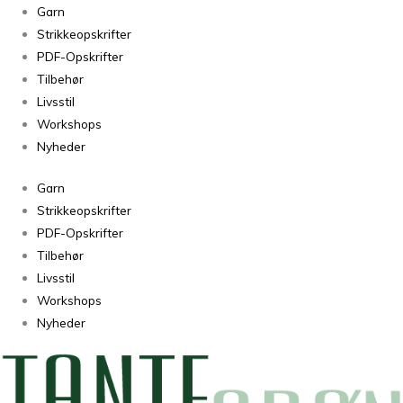
Cardiff
Garn
Cashmere
Strikkeopskrifter
Classic
PDF-Opskrifter
Matador
Tilbehør
583
Livsstil
antal
Workshops
Nyheder
Garn
Strikkeopskrifter
PDF-Opskrifter
Tilbehør
Livsstil
Workshops
Nyheder