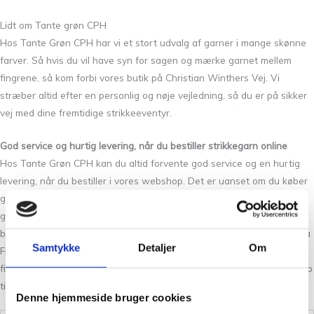
Lidt om Tante grøn CPH
Hos Tante Grøn CPH har vi et stort udvalg af garner i mange skønne
farver. Så hvis du vil have syn for sagen og mærke garnet mellem
fingrene, så kom forbi vores butik på Christian Winthers Vej. Vi
stræber altid efter en personlig og nøje vejledning, så du er på sikker
vej med dine fremtidige strikkeeventyr.
God service og hurtig levering, når du bestiller strikkegarn online
Hos Tante Grøn CPH kan du altid forvente god service og en hurtig
levering, når du bestiller i vores webshop. Det er uanset om du køber
garn, brugskunst eller strikke- og hækletilbehør. Du finder også tit
gode tilbud på udvalgte garnmærker. Vi bestræber os på at give den
bedste kundeoplevelse både online, men også i vores fysiske butik på
Samtykke
Detaljer
Om
Frederiksberg. Det er et sted, hvor du finder nye produkter, du ikke
finder andre steder og kan få gode råd og strik om hækling eller hjælp
til dit næste strikkeprojekt.
Denne hjemmeside bruger cookies