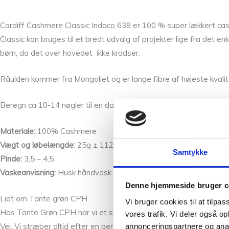
Cardiff Cashmere Classic Indaco 638 er 100 % super lækkert cash
Classic kan bruges til et bredt udvalg af projekter lige fra det 
børn, da det over hovedet ikke kradser.
Råulden kommer fra Mongoliet og er lange fibre af højeste kvalitet
Beregn ca 10-14 nøgler til en dame str. M.
Materiale:
100% Cashmere
Vægt og løbelængde:
25g ± 112m
Samtykke
Pinde:
3,5 – 4,5
Vaskeanvisning:
Husk håndvask til dette garn i lunkent vand og 
Denne hjemmeside bruger c
Lidt om Tante grøn CPH
Vi bruger cookies til at tilpas
Hos Tante Grøn CPH har vi et stort udvalg af garner i mange skø
vores trafik. Vi deler også 
Vej. Vi stræber altid efter en personlig og nøje vejledning, så du 
annonceringspartnere og anal