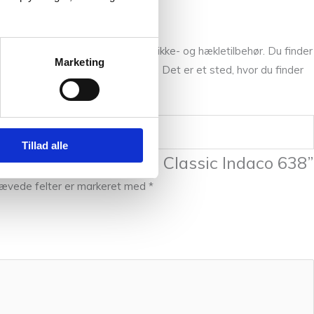
køber garn, brugskunst eller strikke- og hækletilbehør. Du finder
Marketing
fysiske butik på Frederiksberg. Det er et sted, hvor du finder
Tillad alle
de “Cardiff Cashmere Classic Indaco 638”
ævede felter er markeret med
*