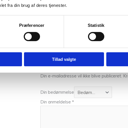
et fra din brug af deres tjenester.
 levering, når du bestiller i vores webshop. Det er uanset om du 
Præferencer
Statistik
at give den bedste kundeoplevelse både online, men også i vores 
rik om hækling eller hjælp til dit næste strikkeprojekt.
0,025 kg
Tillad valgte
Vær den første til at anmel
Din e-mailadresse vil ikke blive publiceret.
Kr
Din bedømmelse
Din anmeldelse
*