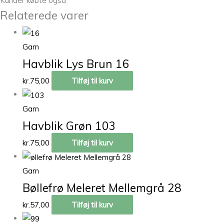
Kunder købte også
Relaterede varer
Garn
Havblik Lys Brun 16
kr.
75,00
Tilføj til kurv
Garn
Havblik Grøn 103
kr.
75,00
Tilføj til kurv
Garn
Bøllefrø Meleret Mellemgrå 28
kr.
57,00
Tilføj til kurv