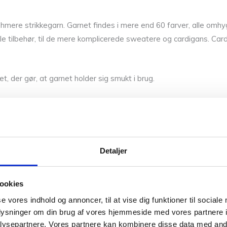
mere strikkegarn. Garnet findes i mere end 60 farver, alle omhy
enkle tilbehør, til de mere komplicerede sweatere og cardigans. Ca
, der gør, at garnet holder sig smukt i brug.
Detaljer
med uldvask.
ookies
se vores indhold og annoncer, til at vise dig funktioner til sociale
nne farver. Så hvis du vil have syn for sagen og mærke garnet me
oplysninger om din brug af vores hjemmeside med vores partnere i
er på sikker vej med dine fremtidige strikkeeventyr.
ysepartnere. Vores partnere kan kombinere disse data med andr