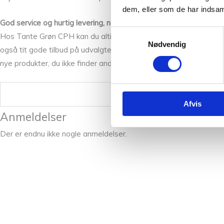
dem, eller som de har indsaml
God service og hurtig levering, når du bestiller strikkegarn online
Samtykkevalg
Hos Tante Grøn CPH kan du altid forvente god service og en hurtig
Nødvendig
også tit gode tilbud på udvalgte garnmærker. Vi bestræber os på 
nye produkter, du ikke finder andre steder og kan få gode råd og st
Vægt
Afvis
Anmeldelser
Der er endnu ikke nogle anmeldelser.