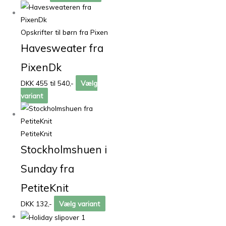
Opskrifter til børn fra Pixen
Havesweater fra
PixenDk
DKK 455 til 540,-
Vælg
variant
PetiteKnit
Stockholmshuen i
Sunday fra
PetiteKnit
DKK 132,-
Vælg variant