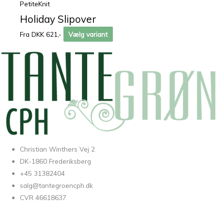
PetiteKnit
Holiday Slipover
Fra DKK 621,-
Vælg variant
Christian Winthers Vej 2
DK-1860 Frederiksberg
+45 31382404
salg@tantegroencph.dk
CVR 46618637