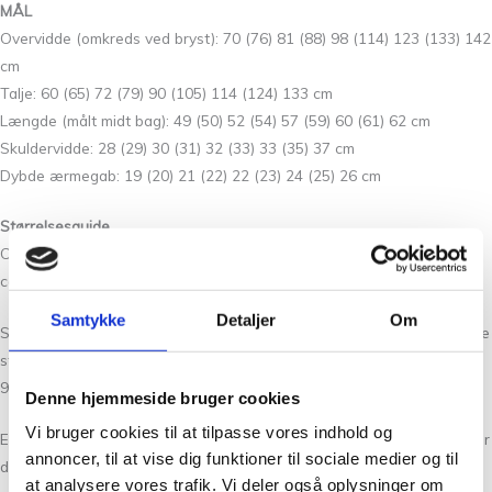
MÅL
Overvidde (omkreds ved bryst): 70 (76) 81 (88) 98 (114) 123 (133) 142
cm
Talje: 60 (65) 72 (79) 90 (105) 114 (124) 133 cm
Længde (målt midt bag): 49 (50) 52 (54) 57 (59) 60 (61) 62 cm
Skuldervidde: 28 (29) 30 (31) 32 (33) 33 (35) 37 cm
Dybde ærmegab: 19 (20) 21 (22) 22 (23) 24 (25) 26 cm
Størrelsesguide
Camisole No. 12 har kropsnær pasform. Beregn et negative ease på
ca. 8-10 cm.
Samtykke
Detaljer
Om
Størrelserne XS (S) M (L) XL (2XL) 3XL (4XL) 5XL svarer til europæiske
standardstørrelser og passer et brystmål på omtrent 80-85 (85-90)
90-95 (95-100) 100-110 (110-120) 120-130 (130-140) 140-150 cm.
Denne hjemmeside bruger cookies
Vi bruger cookies til at tilpasse vores indhold og
Eksempel: Du måler 86 cm om brystet – 8-10 cm = 76-78 cm. Altså bør
annoncer, til at vise dig funktioner til sociale medier og til
du strikke en str. S med en overvidde på 76 cm. Ligger du mellem to
at analysere vores trafik. Vi deler også oplysninger om