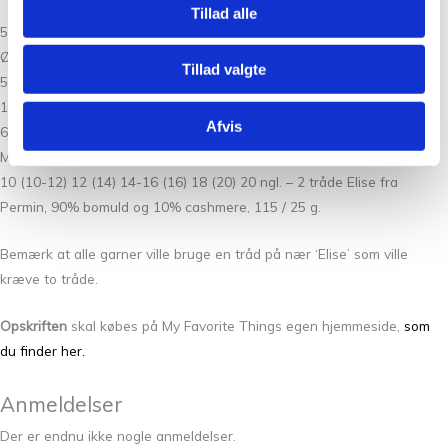
Tillad alle
5 (6) 6 (7) 8 (8) 9 (10) 10 ngl. Vimmerby fra Nordic Yarn Lab, 70%
Økologisk Merino Uld og 30 % Alpaca, 112 m pr. 50 g.
Tillad valgte
5 (5-6) 6 (7) 7-8 (8) 9 (10) 10 ngl. Premium Cashmere fra Lang Yarns,
100% cashmere, 115 m / 25 g.
Afvis
6 (7) 7 (8) 9 (9) 10 (11) 11 ngl. Double Sunday fra Sandnes, 100%
Merinould, 108 m / 50 g.
10 (10-12) 12 (14) 14-16 (16) 18 (20) 20 ngl. – 2 tråde Elise fra
Permin, 90% bomuld og 10% cashmere, 115 / 25 g.
Bemærk at alle garner ville bruge en tråd på nær ‘Elise’ som ville
kræve to tråde.
Opskriften
skal købes på My Favorite Things egen hjemmeside,
som
du finder her.
Anmeldelser
Der er endnu ikke nogle anmeldelser.