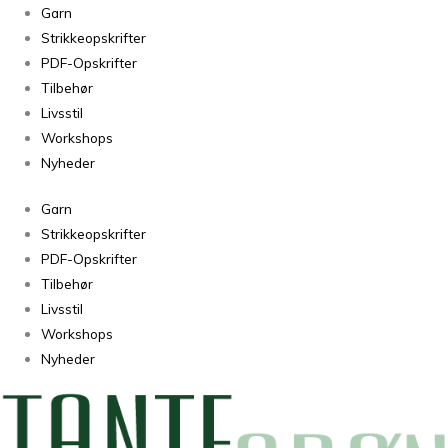
Camisole
Garn
No.
Strikkeopskrifter
12
PDF-Opskrifter
antal
Tilbehør
Livsstil
Workshops
Nyheder
Garn
Strikkeopskrifter
PDF-Opskrifter
Tilbehør
Livsstil
Workshops
Nyheder