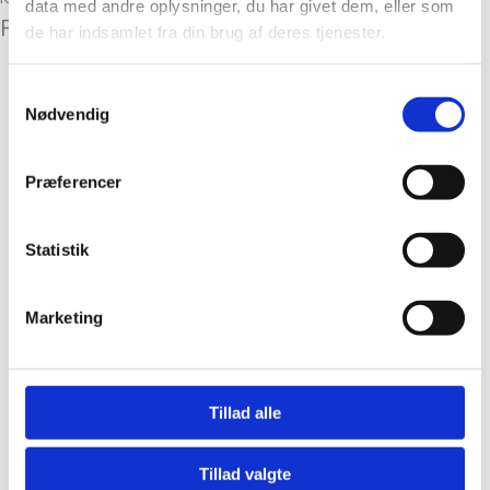
data med andre oplysninger, du har givet dem, eller som
Relaterede varer
de har indsamlet fra din brug af deres tjenester.
Livsstil
Samtykkevalg
Nødvendig
Carita C
kr.
229,00
Tilføj til kurv
Præferencer
Udsolgt
Statistik
Hårspænder fra Pico
Bladspænde White
Marketing
Leo fra Pico
kr.
50,00
Læs mere
Udsolgt
Tillad alle
Livsstil
Carita Læderetui
Tillad valgte