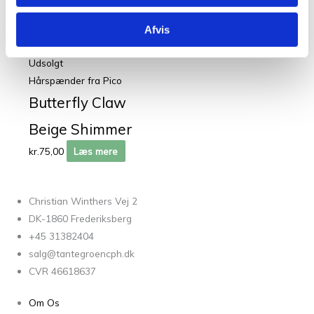
kr.
599,00
Læs mere
Afvis
Udsolgt
Hårspænder fra Pico
Butterfly Claw
Beige Shimmer
kr.
75,00
Læs mere
Christian Winthers Vej 2
DK-1860 Frederiksberg
+45 31382404
salg@tantegroencph.dk
CVR 46618637
Om Os