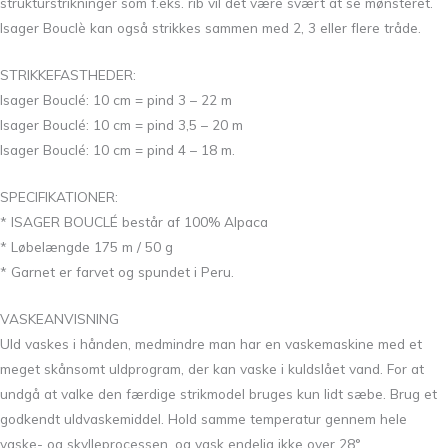
strukturstrikninger som f.eks. rib vil det være svært at se mønsteret.
Isager Bouclè kan også strikkes sammen med 2, 3 eller flere tråde.
STRIKKEFASTHEDER:
Isager Bouclé: 10 cm = pind 3 – 22 m
Isager Bouclé: 10 cm = pind 3,5 – 20 m
Isager Bouclé: 10 cm = pind 4 – 18 m.
SPECIFIKATIONER:
* ISAGER BOUCLÉ består af 100% Alpaca
* Løbelængde 175 m / 50 g
* Garnet er farvet og spundet i Peru.
VASKEANVISNING
Uld vaskes i hånden, medmindre man har en vaskemaskine med et
meget skånsomt uldprogram, der kan vaske i kuldslået vand. For at
undgå at valke den færdige strikmodel bruges kun lidt sæbe. Brug et
godkendt uldvaskemiddel. Hold samme temperatur gennem hele
vaske- og skylleprocessen, og vask endelig ikke over 28° .