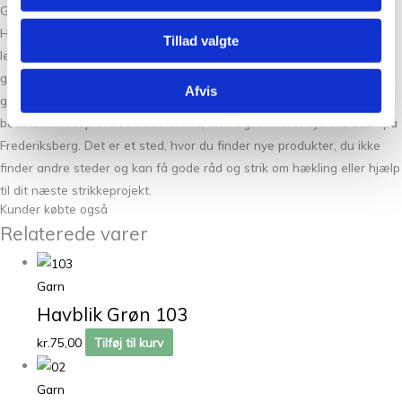
God service og hurtig levering, når du bestiller strikkegarn online
Hos Tante Grøn CPH kan du altid forvente god service og en hurtig
Tillad valgte
levering, når du bestiller i vores webshop. Det er uanset om du køber
garn, brugskunst eller strikke- og hækletilbehør. Du finder også tit
Afvis
gode tilbud på udvalgte garnmærker. Vi bestræber os på at give den
bedste kundeoplevelse både online, men også i vores fysiske butik på
Frederiksberg. Det er et sted, hvor du finder nye produkter, du ikke
finder andre steder og kan få gode råd og strik om hækling eller hjælp
til dit næste strikkeprojekt.
Kunder købte også
Relaterede varer
Garn
Havblik Grøn 103
kr.
75,00
Tilføj til kurv
Garn