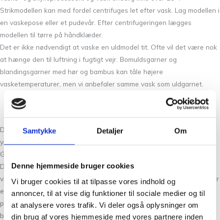
Strikmodellen kan med fordel centrifuges let efter vask. Lag modellen i
en vaskepose eller et pudevår. Efter centrifugeringen lægges
modellen til tørre på håndklæder.
Det er ikke nødvendigt at vaske en uldmodel tit. Ofte vil det være nok
at hænge den til luftning i fugtigt vejr. Bomuldsgarner og
blandingsgarner med hør og bambus kan tåle højere
vasketemperaturer, men vi anbefaler samme vask som uldgarnet.
Du finder gode garn tilbud hos Tante Grøn CPH, så du kan få dit
Samtykke
Detaljer
Om
yndlingsgarn til gode penge.
God kvalitetsgarn til overkommelige priser.
Denne hjemmeside bruger cookies
Der er ikke noget vigtigere for os end garn af god kvalitet. Derfor har
vi også udviklet vores egne mærker, som ikke forhandles andre steder
Vi bruger cookies til at tilpasse vores indhold og
end på Frederiksberg. Det er så vi kan stå inde for materialevalg og
annoncer, til at vise dig funktioner til sociale medier og til
produktion, hvorfor vi også har udviklet Blomsterfrø Bio, som er
at analysere vores trafik. Vi deler også oplysninger om
bæredygtigt garn. Vi mener, at pris og kvalitet hænger sammen,
din brug af vores hjemmeside med vores partnere inden