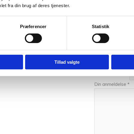
et fra din brug af deres tjenester.
nne farver. Så hvis du vil have syn for sagen og mærke garnet me
 er på sikker vej med dine fremtidige strikkeeventyr.
Præferencer
Statistik
0,05 kg
Vær den førs
Din e-mailadresse vi
Tillad valgte
Din bedømmelse
Din anmeldelse
*