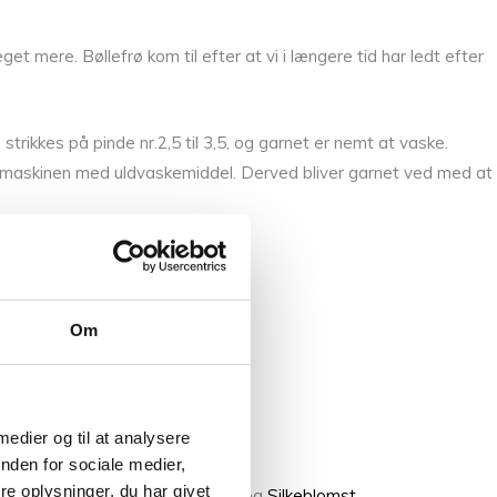
eget mere.
Bøllefrø kom til efter at vi i længere tid har ledt efter
strikkes på pinde nr.2,5 til 3,5, og garnet er nemt at vaske.
kemaskinen med uldvaskemiddel. Derved bliver garnet ved med at
Om
 medier og til at analysere
nden for sociale medier,
e oplysninger, du har givet
k
,
Blomsterfrø
,
Bio Blomsterfrø
og
Silkeblomst
.