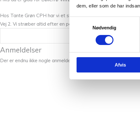
dem, eller som de har indsaml
Hos Tante Grøn CPH har vi et stort udvalg af garner i mange skø
Samtykkevalg
Vej 2. Vi stræber altid efter en personlig og nøje vejledning så du
Nødvendig
Vægt
Anmeldelser
Der er endnu ikke nogle anmeldelser.
Afvis