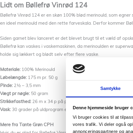
Lidt om Bøllefrø Vinrød 124
Bøllefrø Vinrød 124 er en skøn 100% blød merinould, som egner s
en ideel merinould med den rette farveskala. Derfor kommer Bølle
Siden garnet blev lanceret er det blevet brugt til et væld af opskri
Bøllefrø kan vaskes i vaskemaskinen, da merinoulden er superw
holde sig lækkert og blødt selv efter flere vaske.
Materiale:
100% Merinould
Løbelængde:
175 m pr. 50 g
Pinde:
2½ – 3,5 mm
Samtykke
Vægt pr nøgle:
50 gram
Strikkefasthed:
26 m x 34 p på pind nr. 3 = 10×10 cm
Denne hjemmeside bruger c
Vask:
30 grader på uldprogram
eller håndvaskeprogram med
uld
Vi bruger cookies til at tilpas
vores trafik. Vi deler også 
Mere fra Tante Grøn CPH
annonceringspartnere og anal
Hvis du er glad for Bøllefrø Vinrød 124, så vil du måske også s