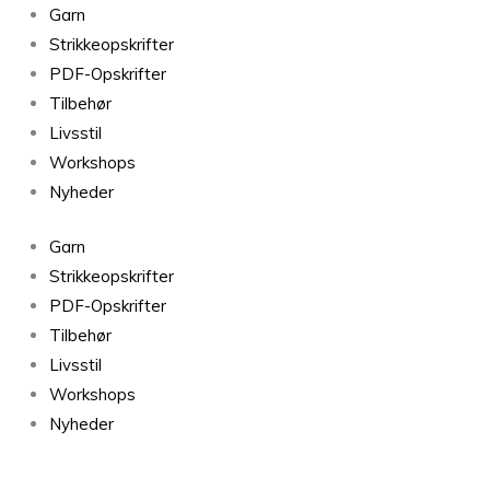
Bøllefrø
Garn
Vinrød
Strikkeopskrifter
124
PDF-Opskrifter
antal
Tilbehør
Livsstil
Workshops
Nyheder
Garn
Strikkeopskrifter
PDF-Opskrifter
Tilbehør
Livsstil
Workshops
Nyheder