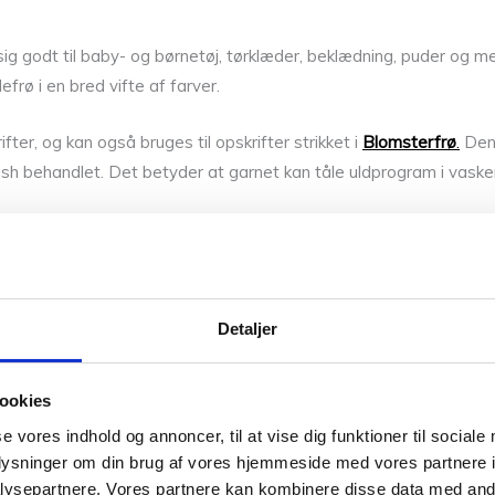
ig godt til baby- og børnetøj, tørklæder, beklædning, puder og m
frø i en bred vifte af farver.
fter, og kan også bruges til opskrifter strikket i
Blomsterfrø
.
Den 
ash behandlet. Det betyder at garnet kan tåle uldprogram i vas
Detaljer
ookies
vaskemiddel
. Let centrifugering og lad det ligge tørre.
se vores indhold og annoncer, til at vise dig funktioner til sociale
oplysninger om din brug af vores hjemmeside med vores partnere i
ysepartnere. Vores partnere kan kombinere disse data med andr
yntes om vores andre ekslusive garner fra Tante Grøn CPH:
Havbli