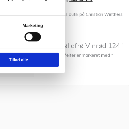
llem fingrene, så kom forbi vores butik på Christian Winthers
Marketing
te til at anmelde “Bøllefrø Vinrød 124”
l ikke blive publiceret.
Krævede felter er markeret med
*
Tillad alle