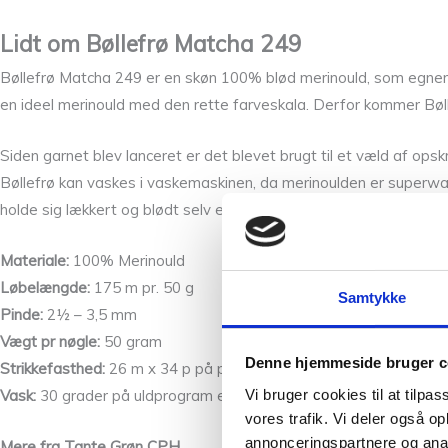
Lidt om Bøllefrø Matcha 249
Bøllefrø Matcha 249 er en skøn 100% blød merinould, som egner s
en ideel merinould med den rette farveskala. Derfor kommer Bølle
Siden garnet blev lanceret er det blevet brugt til et væld af opskri
Bøllefrø kan vaskes i vaskemaskinen, da merinoulden er superw
holde sig lækkert og blødt selv efter flere vaske.
Materiale:
100% Merinould
Løbelængde:
175 m pr. 50 g
Samtykke
Pinde:
2½ – 3,5 mm
Vægt pr nøgle:
50 gram
Denne hjemmeside bruger c
Strikkefasthed:
26 m x 34 p på pind nr. 3 = 10×10 cm
Vi bruger cookies til at tilpas
Vask:
30 grader på uldprogram
eller håndvaskeprogram med
uld
vores trafik. Vi deler også 
annonceringspartnere og anal
Mere fra Tante Grøn CPH