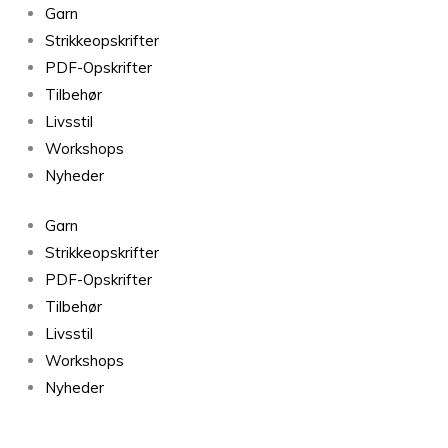
Bøllefrø
Garn
Matcha
Strikkeopskrifter
249
PDF-Opskrifter
antal
Tilbehør
Livsstil
Workshops
Nyheder
Garn
Strikkeopskrifter
PDF-Opskrifter
Tilbehør
Livsstil
Workshops
Nyheder