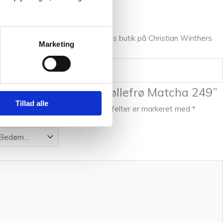
 Blomsterfrø
og
Silkeblomst
.
llem fingrene, så kom forbi vores butik på Christian Winthers
Marketing
ste til at anmelde “Bøllefrø Matcha 249”
Tillad alle
l ikke blive publiceret.
Krævede felter er markeret med
*