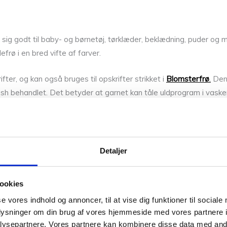
ig godt til baby- og børnetøj, tørklæder, beklædning, puder og 
frø i en bred vifte af farver.
fter, og kan også bruges til opskrifter strikket i
Blomsterfrø
.
Den 
ash behandlet. Det betyder at garnet kan tåle uldprogram i vas
Detaljer
ookies
se vores indhold og annoncer, til at vise dig funktioner til sociale
vaskemiddel
. Let centrifugering og lad det ligge tørre.
oplysninger om din brug af vores hjemmeside med vores partnere i
ysepartnere. Vores partnere kan kombinere disse data med andr