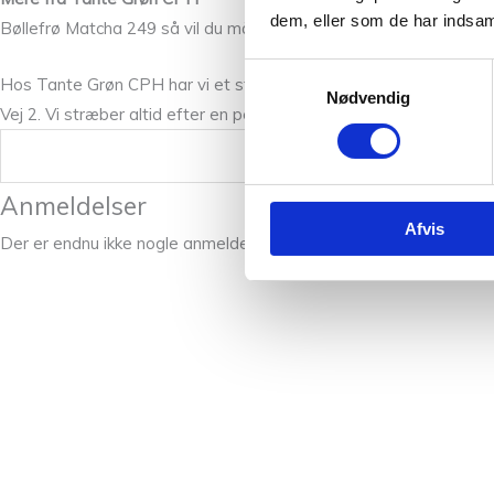
dem, eller som de har indsaml
Bøllefrø Matcha 249 så vil du måske også syntes om vores andr
Samtykkevalg
Hos Tante Grøn CPH har vi et stort udvalg af garner i mange skø
Nødvendig
Vej 2. Vi stræber altid efter en personlig og nøje vejledning så du
Vægt
Anmeldelser
Afvis
Der er endnu ikke nogle anmeldelser.