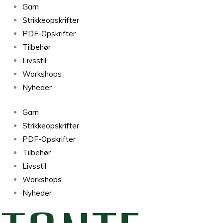
Bertils
Garn
Babytæppe
Strikkeopskrifter
antal
PDF-Opskrifter
Tilbehør
Livsstil
Workshops
Nyheder
Garn
Strikkeopskrifter
PDF-Opskrifter
Tilbehør
Livsstil
Workshops
Nyheder