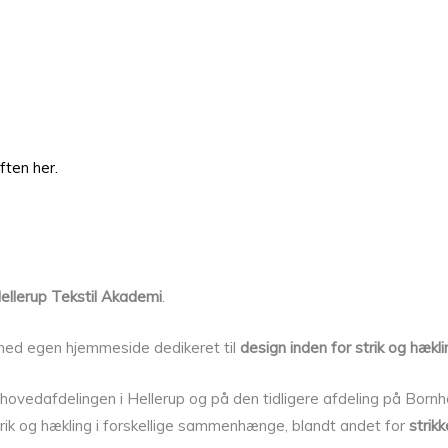
ften her.
ellerup Tekstil Akademi
.
med egen hjemmeside dedikeret til
design inden for strik og hækli
ovedafdelingen i Hellerup og på den tidligere afdeling på Bornh
trik og hækling i forskellige sammenhænge, blandt andet for
strik