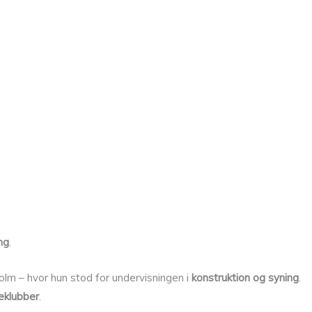
ng
.
olm – hvor hun stod for undervisningen i
konstruktion og syning
.
keklubber
.