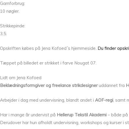
Garnforbrug:
10 nøgler.
Strikkepinde:
3,5.
Opskriften købes på Jena Kofoed´s hjemmeside.
Du finder opskri
Tæppet på billedet er strikket i farve Nougat 07.
Lidt om Jena Kofoed
Beklædningsformgiver og freelance strikdesigner
uddannet fra
H
Arbejder i dag med undervisning, blandt andet i
AOF-regi
, samt 
Har i mange år undervist på
Hellerup Tekstil Akademi
– både på h
Derudover har hun afholdt undervisning, workshops og kurser i s