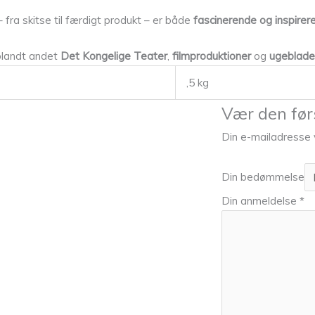
– fra skitse til færdigt produkt – er både
fascinerende og inspirer
 blandt andet
Det Kongelige Teater
,
filmproduktioner
og
ugeblade
,5 kg
Vær den før
Din e-mailadresse vi
Din bedømmelse
Din anmeldelse
*