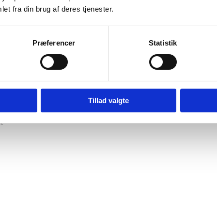
et fra din brug af deres tjenester.
Præferencer
Statistik
d
luttes med en fin blondekant.
Tillad valgte
.