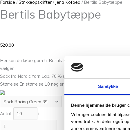
Forside
/
Strikkeopskrifter
/
Jena Kofoed
/ Bertils Babytæppe
Bertils Babytæppe
520,00
Her kan du købe garn til Bertils Babytæppe designet af Jena Kof
vælger.
Sock fra Nordic Yarn Lab, 70 % uld og 30 % polyamid (50 gr = ca
Størrelse:En størrelse 10 nøgler
Samtykke
Denne hjemmeside bruger c
Antal:
-
+
Vi bruger cookies til at tilpas
vores trafik. Vi deler også 
annonceringspartnere og anal