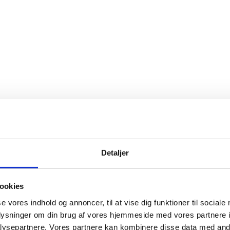
oed og opskriften skal købes på Jena Kofoed´s egen hjemmeside. 
 184 m)
Detaljer
ookies
se vores indhold og annoncer, til at vise dig funktioner til sociale
oplysninger om din brug af vores hjemmeside med vores partnere i
ysepartnere. Vores partnere kan kombinere disse data med andr