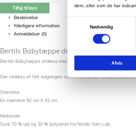
dem, eller som de har indsaml
Tilføj til kurv
Beskrivelse
Samtykkevalg
Yderligere information
Nødvendig
Anmeldelser (0)
Bertils Babytæppe designet af Jena Kofoe
Bertils Babytæppe strikkes med brug af Domino teknikken og afs
Afvis
Der strikkes et felt adgangen, som efterhånden strikkes sammen
Størrelse:
En størrelse 92 cm X 92 cm.
Materiale:
Sock 70 % uld og 30 % polyamid fra Nordic Yarn Lab.