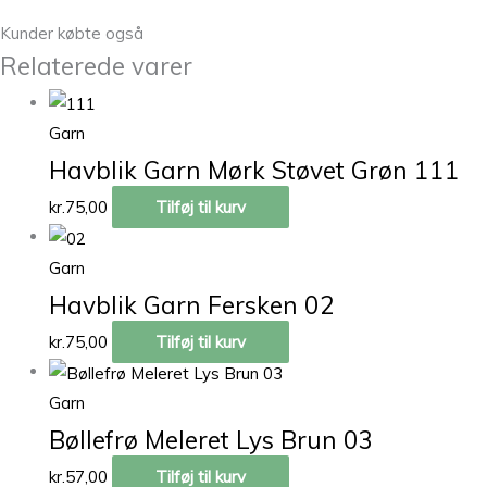
Kunder købte også
Relaterede varer
Garn
Havblik Garn Mørk Støvet Grøn 111
kr.
75,00
Tilføj til kurv
Garn
Havblik Garn Fersken 02
kr.
75,00
Tilføj til kurv
Garn
Bøllefrø Meleret Lys Brun 03
kr.
57,00
Tilføj til kurv