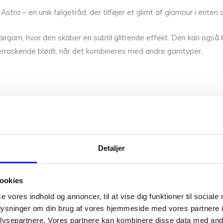
tra – en unik følgetråd, der tilføjer et glimt af glamour i enten søl
rgarn, hvor den skaber en subtil glitrende effekt. Den kan også
verraskende blødt, når det kombineres med andre garntyper.
0,025 kg
Vær den før
Din e-mailadresse vi
Detaljer
Din bedømmelse
ookies
Din anmeldelse
*
se vores indhold og annoncer, til at vise dig funktioner til sociale
oplysninger om din brug af vores hjemmeside med vores partnere i
ysepartnere. Vores partnere kan kombinere disse data med andr