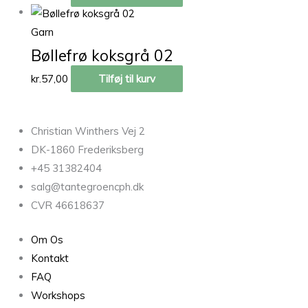
Garn
Bøllefrø koksgrå 02
kr.
57,00
Tilføj til kurv
Christian Winthers Vej 2
DK-1860 Frederiksberg
+45 31382404
salg@tantegroencph.dk
CVR 46618637
Om Os
Kontakt
FAQ
Workshops