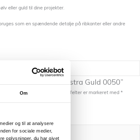
v eller guld til dine projekter.
 bruges som en spændende detalje på ribkanter eller andre
ste til at anmelde “Astra Guld 0050”
l ikke blive publiceret.
Krævede felter er markeret med
*
Om
 medier og til at analysere
nden for sociale medier,
e oplysninger, du har givet