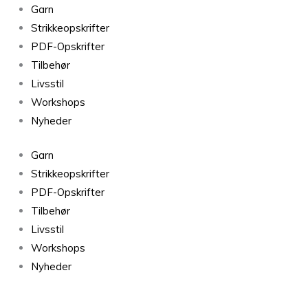
Astra
Garn
Guld
Strikkeopskrifter
0050
PDF-Opskrifter
antal
Tilbehør
Livsstil
Workshops
Nyheder
Garn
Strikkeopskrifter
PDF-Opskrifter
Tilbehør
Livsstil
Workshops
Nyheder