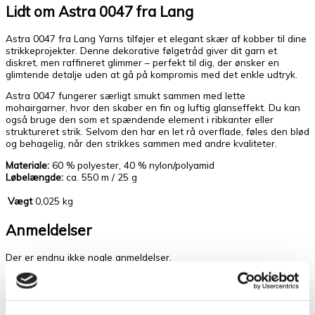
Lidt om Astra 0047 fra Lang
Astra 0047 fra Lang Yarns tilføjer et elegant skær af kobber til dine
strikkeprojekter. Denne dekorative følgetråd giver dit garn et
diskret, men raffineret glimmer – perfekt til dig, der ønsker en
glimtende detalje uden at gå på kompromis med det enkle udtryk.
Astra 0047 fungerer særligt smukt sammen med lette
mohairgarner, hvor den skaber en fin og luftig glanseffekt. Du kan
også bruge den som et spændende element i ribkanter eller
struktureret strik. Selvom den har en let rå overflade, føles den blød
og behagelig, når den strikkes sammen med andre kvaliteter.
Materiale:
60 % polyester, 40 % nylon/polyamid
Løbelængde:
ca. 550 m / 25 g
Vægt
0,025 kg
Anmeldelser
Der er endnu ikke nogle anmeldelser.
Vær den første til at anmelde “Astra
0047”