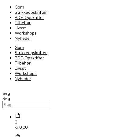
Astra
Garn
0047
Strikkeopskrifter
antal
PDF-Opskrifter
Tilbehør
Livsstil
Workshops
Nyheder
Garn
Strikkeopskrifter
PDF-Opskrifter
Tilbehør
Livsstil
Workshops
Nyheder
Søg
Søg
0
kr.
0,00