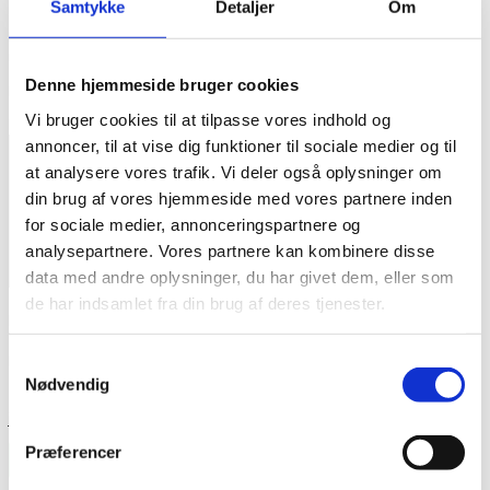
Samtykke
Detaljer
Om
Din e-mailadresse vil ikke blive publiceret.
Krævede felter er
markeret med
*
Denne hjemmeside bruger cookies
Din bedømmelse
Vi bruger cookies til at tilpasse vores indhold og
Din anmeldelse
*
annoncer, til at vise dig funktioner til sociale medier og til
at analysere vores trafik. Vi deler også oplysninger om
din brug af vores hjemmeside med vores partnere inden
for sociale medier, annonceringspartnere og
analysepartnere. Vores partnere kan kombinere disse
data med andre oplysninger, du har givet dem, eller som
de har indsamlet fra din brug af deres tjenester.
Navn
*
E-mail
*
Samtykkevalg
Nødvendig
Gem mit navn, mail og websted i denne browser til næste gang
jeg kommenterer.
Præferencer