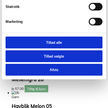
Kunder købte også
Statistik
Relaterede varer
Marketing
Garn
Havblik Støvet
mellem blå 75
Tillad alle
kr.
75,00
Tilføj til kurv
Tillad valgte
Garn
Afvis
Bøllefrø Meleret
Mellemgrå 28
kr.
57,00
Tilføj til kurv
Garn
Havblik Melon 05