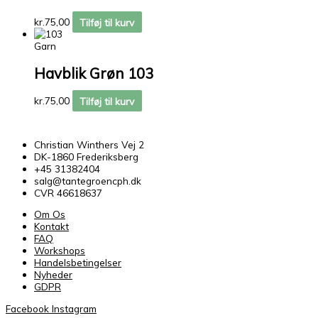
kr.
75,00
Tilføj til kurv
Garn
Havblik Grøn 103
kr.
75,00
Tilføj til kurv
Christian Winthers Vej 2
DK-1860 Frederiksberg
+45 31382404
salg@tantegroencph.dk
CVR 46618637
Om Os
Kontakt
FAQ
Workshops
Handelsbetingelser
Nyheder
GDPR
Facebook
Instagram