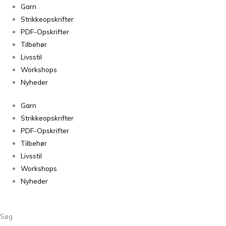
Arwetta
Garn
Classic
Strikkeopskrifter
Deep
PDF-Opskrifter
Mahogany
Tilbehør
201
Livsstil
antal
Workshops
Nyheder
Garn
Strikkeopskrifter
PDF-Opskrifter
Tilbehør
Livsstil
Workshops
Nyheder
Søg