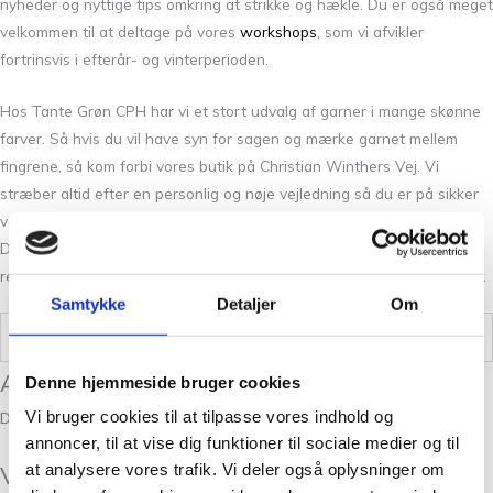
nyheder og nyttige tips omkring at strikke og hækle. Du er også meget
velkommen til at deltage på vores
workshops
, som vi afvikler
fortrinsvis i efterår- og vinterperioden.
Hos Tante Grøn CPH har vi et stort udvalg af garner i mange skønne
farver. Så hvis du vil have syn for sagen og mærke garnet mellem
fingrene, så kom forbi vores butik på Christian Winthers Vej. Vi
stræber altid efter en personlig og nøje vejledning så du er på sikker
vej med dine fremtidige strikkeeventyr. Hvis ikke lige Arwetta Classic
Deep Mahogany 201 er dette rette for dig, så har vi helt sikkert det
rette garn for dig. Kontakt os her på siden, på telefon eller over email.
Samtykke
Detaljer
Om
Vægt
0,5 kg
Anmeldelser
Denne hjemmeside bruger cookies
Vi bruger cookies til at tilpasse vores indhold og
Der er endnu ikke nogle anmeldelser.
annoncer, til at vise dig funktioner til sociale medier og til
at analysere vores trafik. Vi deler også oplysninger om
Vær den første til at anmelde “Arwetta