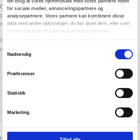
din brug af vores hjemmeside med vores partnere inden
Classic Deep Mahogany 201”
for sociale medier, annonceringspartnere og
analysepartnere. Vores partnere kan kombinere disse
Din e-mailadresse vil ikke blive publiceret.
Krævede felter er markeret
data med andre oplysninger, du har givet dem, eller som
med
*
de har indsamlet fra din brug af deres tjenester.
Din bedømmelse
Samtykkevalg
Din anmeldelse
*
Nødvendig
Præferencer
Statistik
Marketing
Navn
*
Tillad alle