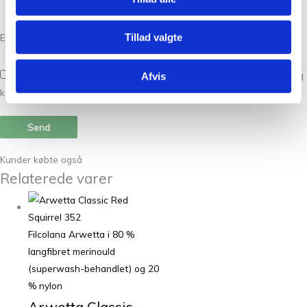
Tillad valgte
E-mail
*
Gem mit navn, mail og websted i denne browser til næste gang jeg
Afvis
kommenterer.
Kunder købte også
Relaterede varer
Filcolana Arwetta i 80 %
langfibret merinould
(superwash-behandlet) og 20
% nylon
Arwetta Classic