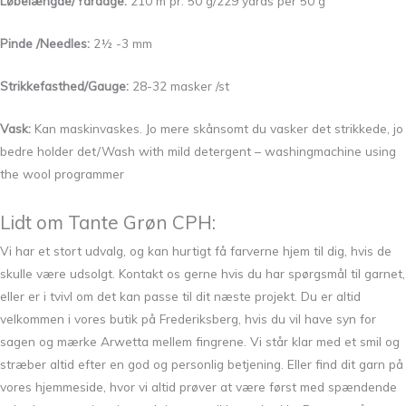
Løbelængde/Yardage:
210 m pr. 50 g/229 yards per 50 g
Pinde /Needles:
2½ -3 mm
Strikkefasthed/Gauge:
28-32 masker /st
Vask:
Kan maskinvaskes. Jo mere skånsomt du vasker det strikkede, jo
bedre holder det/Wash with mild detergent – washingmachine using
the wool programmer
Lidt om Tante Grøn CPH:
Vi har et stort udvalg, og kan hurtigt få farverne hjem til dig, hvis de
skulle være udsolgt. Kontakt os gerne hvis du har spørgsmål til garnet,
eller er i tvivl om det kan passe til dit næste projekt. Du er altid
velkommen i vores butik på Frederiksberg, hvis du vil have syn for
sagen og mærke Arwetta mellem fingrene. Vi står klar med et smil og
stræber altid efter en god og personlig betjening. Eller find dit garn på
vores hjemmeside, hvor vi altid prøver at være først med spændende