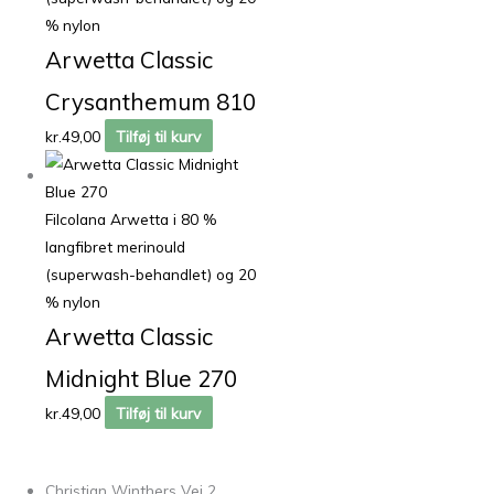
% nylon
Arwetta Classic
Crysanthemum 810
kr.
49,00
Tilføj til kurv
Filcolana Arwetta i 80 %
langfibret merinould
(superwash-behandlet) og 20
% nylon
Arwetta Classic
Midnight Blue 270
kr.
49,00
Tilføj til kurv
Christian Winthers Vej 2