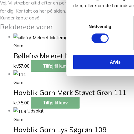
Vej. Vi stræber altid efter en personlig og nøje vejledning så du er
dem, eller som de har indsaml
for dig. Kontakt os her på siden, på telefon eller over email.
Kunder købte også
Samtykkevalg
Relaterede varer
Nødvendig
Garn
Bøllefrø Meleret Mellemgrå 28
Afvis
kr.
57,00
Tilføj til kurv
Garn
Havblik Garn Mørk Støvet Grøn 111
kr.
75,00
Tilføj til kurv
Udsolgt
Garn
Havblik Garn Lys Søgrøn 109