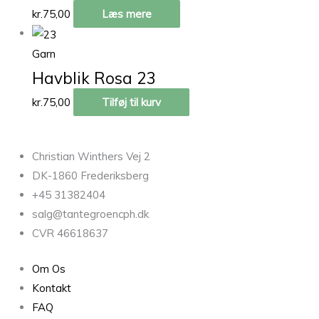
kr.
75,00
Læs mere
Garn
Havblik Rosa 23
kr.
75,00
Tilføj til kurv
Christian Winthers Vej 2
DK-1860 Frederiksberg
+45 31382404
salg@tantegroencph.dk
CVR 46618637
Om Os
Kontakt
FAQ