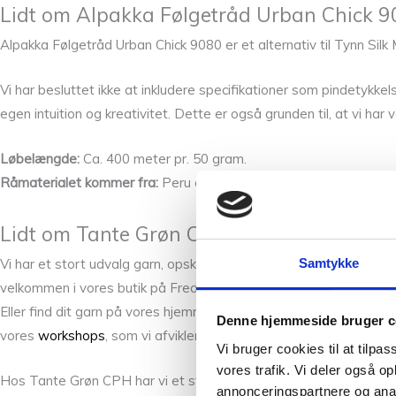
Lidt om Alpakka Følgetråd Urban Chick 9
Alpakka Følgetråd Urban Chick 9080 er et alternativ til Tynn Silk 
Vi har besluttet ikke at inkludere specifikationer som pindetykke
egen intuition og kreativitet. Dette er også grunden til, at vi har
Løbelængde:
Ca. 400 meter pr. 50 gram.
Råmaterialet kommer fra:
Peru og Bolivia.
Lidt om Tante Grøn CPH:
Samtykke
Vi har et stort udvalg garn, opskrifter og tilbehør til de næste str
velkommen i vores butik på Frederiksberg, hvis du vil have syn f
Eller find dit garn på vores hjemmeside, hvor vi altid prøver a
Denne hjemmeside bruger c
vores
workshops
, som vi afvikler fortrinsvis i efterår- og vinterp
Vi bruger cookies til at tilpas
vores trafik. Vi deler også 
Hos Tante Grøn CPH har vi et stort udvalg af garner i mange skø
annonceringspartnere og anal