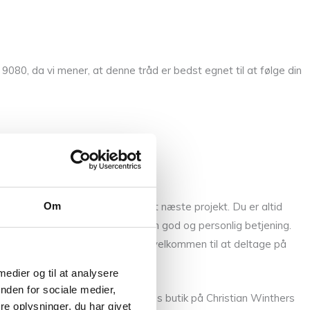
9080, da vi mener, at denne tråd er bedst egnet til at følge din
Om
 er i tvivl om det kan passe til dit næste projekt. Du er altid
 et smil og stræber altid efter en god og personlig betjening.
rikke og hækle. Du er også meget velkommen til at deltage på
 medier og til at analysere
nden for sociale medier,
llem fingrene, så kom forbi vores butik på Christian Winthers
e oplysninger, du har givet