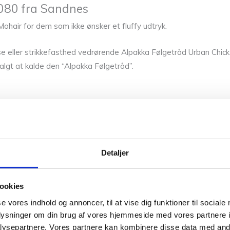
080 fra Sandnes
Mohair for dem som ikke ønsker et fluffy udtryk.
lse eller strikkefasthed vedrørende Alpakka Følgetråd Urban Chick 
 valgt at kalde den “Alpakka Følgetråd”.
Detaljer
ikkeprojekt. Kontakt os gerne hvis du har spørgsmål til garnet, eller
or sagen og mærke Crealino 0003 mellem fingrene. Vi står klar med
t være først med spændende nyheder og nyttige tips omkring at st
ookies
erioden.
se vores indhold og annoncer, til at vise dig funktioner til sociale
oplysninger om din brug af vores hjemmeside med vores partnere i
nne farver. Så hvis du vil have syn for sagen og mærke garnet me
ysepartnere. Vores partnere kan kombinere disse data med andr