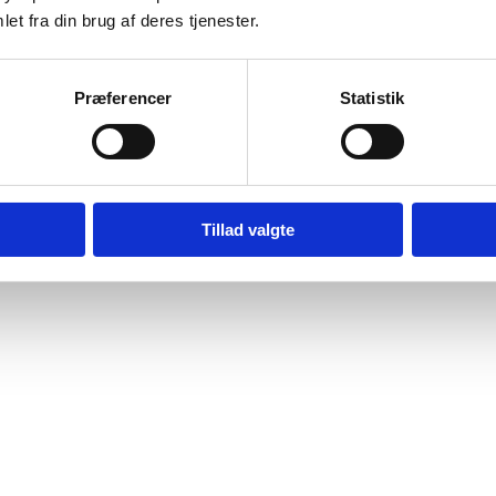
 på sikker vej med dine fremtidige strikkeeventyr. Hvis ikke lige Cre
et fra din brug af deres tjenester.
Præferencer
Statistik
Tillad valgte