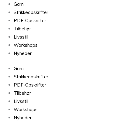
Alpakka
Garn
Følgetråd
Strikkeopskrifter
Urban
PDF-Opskrifter
Chick
Tilbehør
9080
Livsstil
antal
Workshops
Nyheder
Garn
Strikkeopskrifter
PDF-Opskrifter
Tilbehør
Livsstil
Workshops
Nyheder