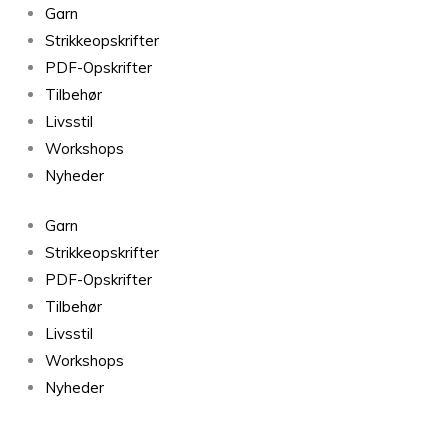
Alpaca
Garn
3
Strikkeopskrifter
farve
PDF-Opskrifter
18
Tilbehør
antal
Livsstil
Workshops
Nyheder
Garn
Strikkeopskrifter
PDF-Opskrifter
Tilbehør
Livsstil
Workshops
Nyheder