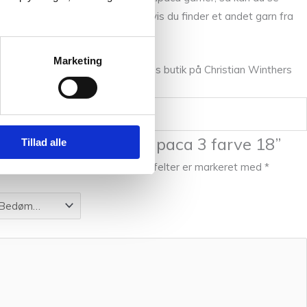
red vifte af Isager garner, så hvis du finder et andet garn fra
Marketing
llem fingrene, så kom forbi vores butik på Christian Winthers
ste til at anmelde “Alpaca 3 farve 18”
Tillad alle
l ikke blive publiceret.
Krævede felter er markeret med
*