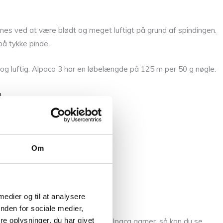
es ved at være blødt og meget luftigt på grund af spindingen.
 på tykke pinde.
et og luftig. Alpaca 3 har en løbelængde på 125 m per 50 g nøgle.
n
.
Om
 medier og til at analysere
nden for sociale medier,
e oplysninger, du har givet
 du er nysgerrig på Isagers andre Alpaca garner, så kan du se