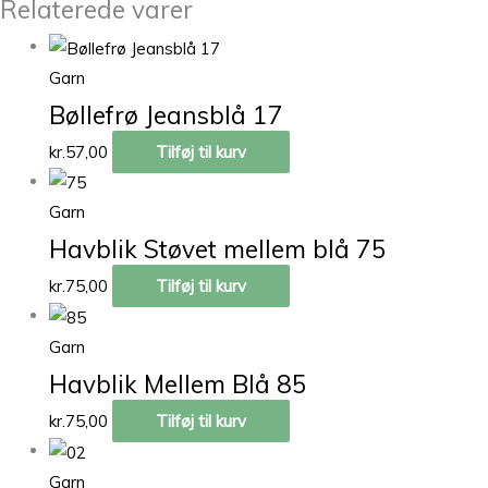
Relaterede varer
Garn
Bøllefrø Jeansblå 17
kr.
57,00
Tilføj til kurv
Garn
Havblik Støvet mellem blå 75
kr.
75,00
Tilføj til kurv
Garn
Havblik Mellem Blå 85
kr.
75,00
Tilføj til kurv
Garn