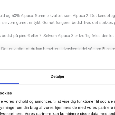
 uld og 50% Alpaca. Samme kvalitet som Alpaca 2. Det kendetegn
ng, selvom garnet er tykt. Garnet fungerer bedst, hvis det strikkes
rs bedst på pind 6 eller 7. Selvom Alpaca 3 er kraftig føles den l
 Det er vigtigt at du kun benytter uldvaskemiddel så som
Eucala
Detaljer
ookies
se vores indhold og annoncer, til at vise dig funktioner til sociale
oplysninger om din brug af vores hjemmeside med vores partnere i
ysepartnere. Vores partnere kan kombinere disse data med andr
inger, og da det er luftigt og blødt, sagtens bruges til børn. Hvis