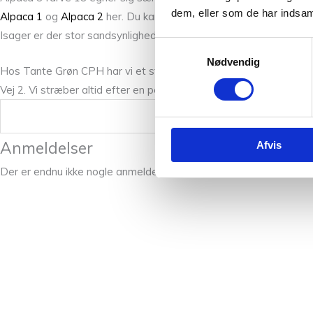
dem, eller som de har indsaml
Alpaca 1
og
Alpaca 2
her. Du kan også læse mere om Isagers an
Isager er der stor sandsynlighed for at vi har et på lager, eller kan
Samtykkevalg
Nødvendig
Hos Tante Grøn CPH har vi et stort udvalg af garner i mange skø
Vej 2. Vi stræber altid efter en personlig og nøje vejledning så du
Vægt
Anmeldelser
Afvis
Der er endnu ikke nogle anmeldelser.