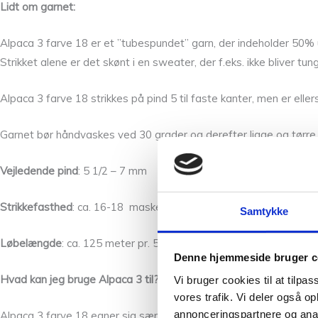
Lidt om garnet:
Alpaca 3 farve 18 er et ”tubespundet” garn, der indeholder 50%
Strikket alene er det skønt i en sweater, der f.eks. ikke bliver tu
Alpaca 3 farve 18 strikkes på pind 5 til faste kanter, men er elle
Garnet bør håndvaskes ved 30 grader og derefter ligge og tørre.
Vejledende pind
: 5 1/2 – 7 mm
Strikkefasthed
: ca. 16-18 masker pr. 10 cm
Samtykke
Løbelængde
: ca. 125 meter pr. 50 g
Denne hjemmeside bruger c
Hvad kan jeg bruge Alpaca 3 til?
Vi bruger cookies til at tilpas
vores trafik. Vi deler også 
annonceringspartnere og anal
Alpaca 3 farve 18 egner sig særligt til strukturstrik, så som snon