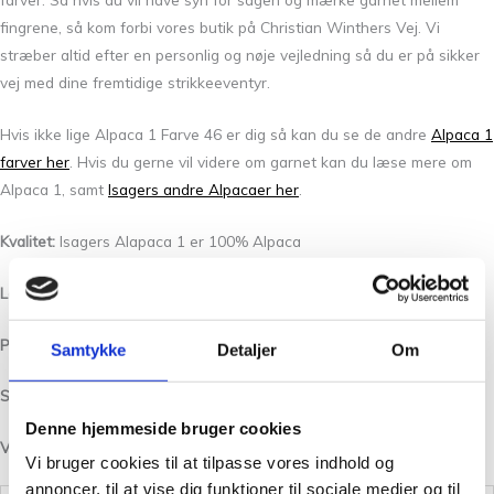
fingrene, så kom forbi vores butik på Christian Winthers Vej. Vi
stræber altid efter en personlig og nøje vejledning så du er på sikker
vej med dine fremtidige strikkeeventyr.
Hvis ikke lige Alpaca 1 Farve 46 er dig så kan du se de andre
Alpaca 1
farver her
. Hvis du gerne vil videre om garnet kan du læse mere om
Alpaca 1, samt
Isagers andre Alpacaer her
.
Kvalitet:
Isagers Alapaca 1 er 100% Alpaca
Løbelængde/Yardage:
400 m pr. 50 g/437 yards per 50 g
Pinde /Needles:
2 -3 mm
Samtykke
Detaljer
Om
Strikkefasthed/Gauge:
30-32 masker per 10 cm
Denne hjemmeside bruger cookies
Vask:
Projekter i Alpaca 1 skal vaskes hånden.
Vi bruger cookies til at tilpasse vores indhold og
annoncer, til at vise dig funktioner til sociale medier og til