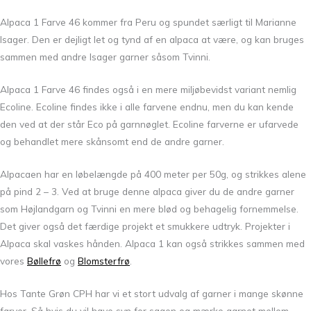
Alpaca 1 Farve 46 kommer fra Peru og spundet særligt til Marianne
Isager. Den er dejligt let og tynd af en alpaca at være, og kan bruges
sammen med andre Isager garner såsom Tvinni.
Alpaca 1 Farve 46 findes også i en mere miljøbevidst variant nemlig
Ecoline. Ecoline findes ikke i alle farvene endnu, men du kan kende
den ved at der står Eco på garnnøglet. Ecoline farverne er ufarvede
og behandlet mere skånsomt end de andre garner.
Alpacaen har en løbelængde på 400 meter per 50g, og strikkes alene
på pind 2 – 3. Ved at bruge denne alpaca giver du de andre garner
som Højlandgarn og Tvinni en mere blød og behagelig fornemmelse.
Det giver også det færdige projekt et smukkere udtryk. Projekter i
Alpaca skal vaskes hånden. Alpaca 1 kan også strikkes sammen med
vores
Bøllefrø
og
Blomsterfrø
.
Hos Tante Grøn CPH har vi et stort udvalg af garner i mange skønne
farver. Så hvis du vil have syn for sagen og mærke garnet mellem