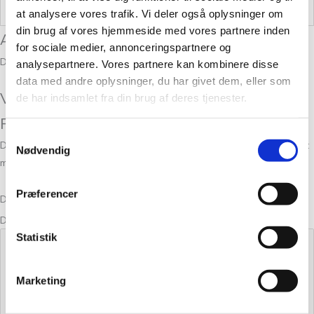
Vægt
0,05 kg
at analysere vores trafik. Vi deler også oplysninger om
din brug af vores hjemmeside med vores partnere inden
Anmeldelser
for sociale medier, annonceringspartnere og
Der er endnu ikke nogle anmeldelser.
analysepartnere. Vores partnere kan kombinere disse
data med andre oplysninger, du har givet dem, eller som
Vær den første til at anmelde “Alpaca 1
de har indsamlet fra din brug af deres tjenester.
Farve 46”
Samtykkevalg
Din e-mailadresse vil ikke blive publiceret.
Krævede felter er markeret
Nødvendig
med
*
Præferencer
Din bedømmelse
Din anmeldelse
*
Statistik
Marketing