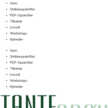
Alpaca
Garn
1
Strikkeopskrifter
Farve
PDF-Opskrifter
46
Tilbehør
antal
Livsstil
Workshops
Nyheder
Garn
Strikkeopskrifter
PDF-Opskrifter
Tilbehør
Livsstil
Workshops
Nyheder