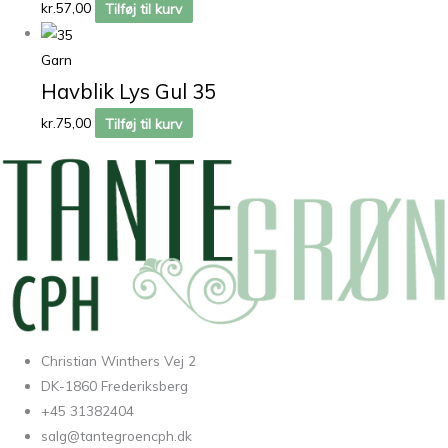
kr.
57,00
Tilføj til kurv
Garn
Havblik Lys Gul 35
kr.
75,00
Tilføj til kurv
Christian Winthers Vej 2
DK-1860 Frederiksberg
+45 31382404
salg@tantegroencph.dk