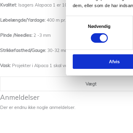
Kvalitet:
Isagers Alapaca 1 er 100% Alpaca
dem, eller som de har indsaml
Samtykkevalg
Løbelængde/Yardage:
400 m pr. 50 g/437 yards per 50 g
Nødvendig
Pinde /Needles:
2 -3 mm
Strikkefasthed/Gauge:
30-32 masker per 10 cm
Afvis
Vask:
Projekter i Alpaca 1 skal vaskes hånden.
Vægt
Anmeldelser
Der er endnu ikke nogle anmeldelser.