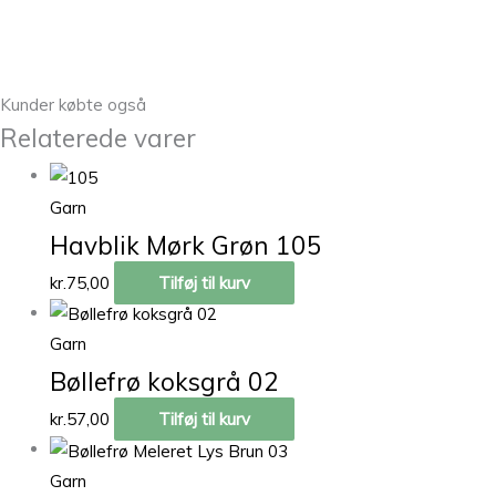
Kunder købte også
Relaterede varer
Garn
Havblik Mørk Grøn 105
kr.
75,00
Tilføj til kurv
Garn
Bøllefrø koksgrå 02
kr.
57,00
Tilføj til kurv
Garn