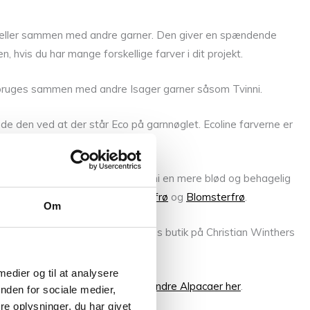
er eller sammen med andre garner. Den giver en spændende
vis du har mange forskellige farver i dit projekt.
an bruges sammen med andre Isager garner såsom Tvinni.
nde den ved at der står Eco på garnnøglet. Ecoline farverne er
 garner som Højlandgarn og Tvinni en mere blød og behagelig
å strikkes sammen med vores
Bøllefrø
og
Blomsterfrø
.
Om
llem fingrene, så kom forbi vores butik på Christian Winthers
 medier og til at analysere
 mere om Alpaca 1, samt
Isagers andre Alpacaer her
.
nden for sociale medier,
e oplysninger, du har givet