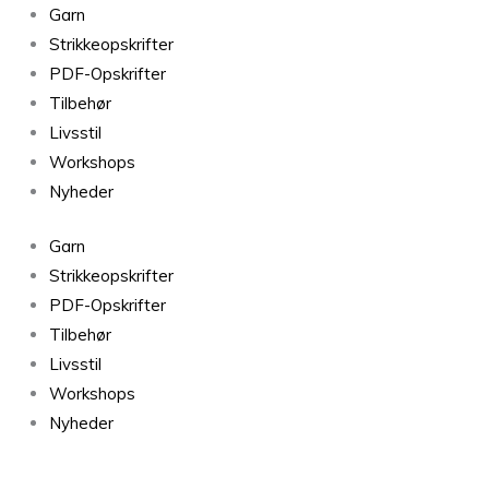
Alpaca
Garn
1
Strikkeopskrifter
Farve
PDF-Opskrifter
3
Tilbehør
antal
Livsstil
Workshops
Nyheder
Garn
Strikkeopskrifter
PDF-Opskrifter
Tilbehør
Livsstil
Workshops
Nyheder