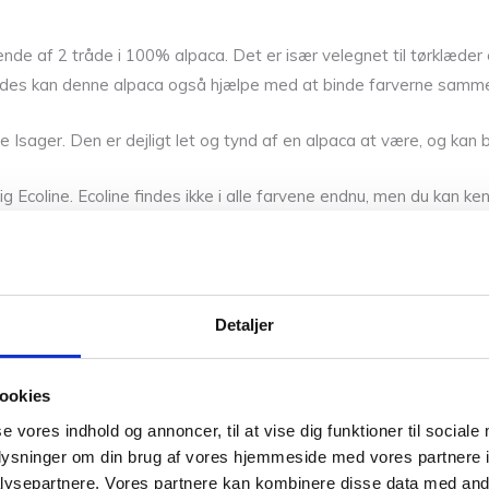
ende af 2 tråde i 100% alpaca. Det er især velegnet til tørklæd
des kan denne alpaca også hjælpe med at binde farverne sammen, h
e Isager. Den er dejligt let og tynd af en alpaca at være, og k
g Ecoline. Ecoline findes ikke i alle farvene endnu, men du kan ke
lene på pind 2 – 3. Ved at bruge denne alpaca giver du de andre
dtryk. Projekter i Alpaca skal vaskes hånden. Alpaca 1 kan ogs
Detaljer
nne farver. Så hvis du vil have syn for sagen og mærke garnet me
r på sikker vej med dine fremtidige strikkeeventyr.
ookies
se vores indhold og annoncer, til at vise dig funktioner til sociale
ca 1 farver her
. Hvis du gerne vil videre om garnet kan du læse
oplysninger om din brug af vores hjemmeside med vores partnere i
ysepartnere. Vores partnere kan kombinere disse data med andr