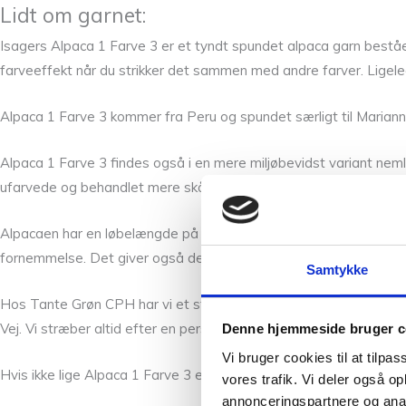
Lidt om garnet:
Isagers Alpaca 1 Farve 3 er et tyndt spundet alpaca garn bestå
farveeffekt når du strikker det sammen med andre farver. Ligele
Alpaca 1 Farve 3 kommer fra Peru og spundet særligt til Mariann
Alpaca 1 Farve 3 findes også i en mere miljøbevidst variant nemli
ufarvede og behandlet mere skånsomt end de andre garner.
Alpacaen har en løbelængde på 400 meter per 50g, og strikkes a
fornemmelse. Det giver også det færdige projekt et smukkere u
Samtykke
Hos Tante Grøn CPH har vi et stort udvalg af garner i mange skø
Vej. Vi stræber altid efter en personlig og nøje vejledning så du e
Denne hjemmeside bruger c
Vi bruger cookies til at tilpas
Hvis ikke lige Alpaca 1 Farve 3 er dig så kan du se de andre
Alpa
vores trafik. Vi deler også 
annonceringspartnere og anal