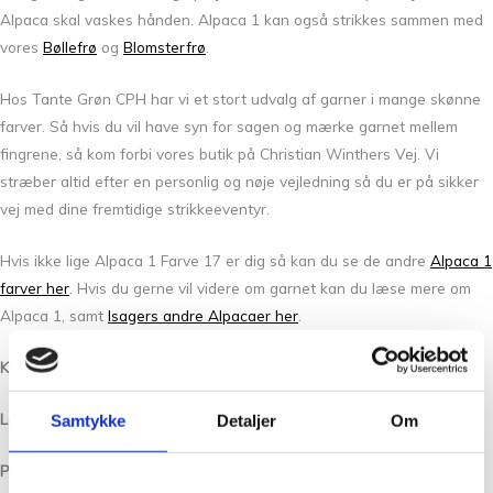
Alpaca skal vaskes hånden. Alpaca 1 kan også strikkes sammen med
vores
Bøllefrø
og
Blomsterfrø
.
Hos Tante Grøn CPH har vi et stort udvalg af garner i mange skønne
farver. Så hvis du vil have syn for sagen og mærke garnet mellem
fingrene, så kom forbi vores butik på Christian Winthers Vej. Vi
stræber altid efter en personlig og nøje vejledning så du er på sikker
vej med dine fremtidige strikkeeventyr.
Hvis ikke lige Alpaca 1 Farve 17 er dig så kan du se de andre
Alpaca 1
farver her
. Hvis du gerne vil videre om garnet kan du læse mere om
Alpaca 1, samt
Isagers andre Alpacaer her
.
Kvalitet:
Isagers Alapaca 1 er 100% Alpaca
Løbelængde/Yardage:
400 m pr. 50 g/437 yards per 50 g
Samtykke
Detaljer
Om
Pinde /Needles:
2 -3 mm