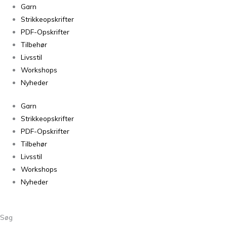
Alpaca
Garn
1
Strikkeopskrifter
Farve
PDF-Opskrifter
17
Tilbehør
antal
Livsstil
Workshops
Nyheder
Garn
Strikkeopskrifter
PDF-Opskrifter
Tilbehør
Livsstil
Workshops
Nyheder
Søg