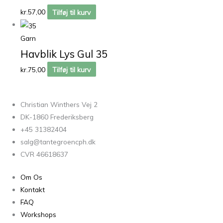
kr.
57,00
Tilføj til kurv
Garn
Havblik Lys Gul 35
kr.
75,00
Tilføj til kurv
Christian Winthers Vej 2
DK-1860 Frederiksberg
+45 31382404
salg@tantegroencph.dk
CVR 46618637
Om Os
Kontakt
FAQ
Workshops