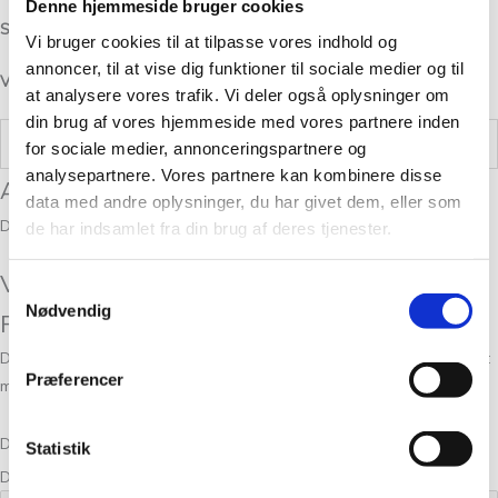
Denne hjemmeside bruger cookies
Strikkefasthed/Gauge:
30-32 masker per 10 cm
Vi bruger cookies til at tilpasse vores indhold og
annoncer, til at vise dig funktioner til sociale medier og til
Vask:
Projekter i Alpaca 1 skal vaskes hånden.
at analysere vores trafik. Vi deler også oplysninger om
din brug af vores hjemmeside med vores partnere inden
Vægt
0,05 kg
for sociale medier, annonceringspartnere og
analysepartnere. Vores partnere kan kombinere disse
Anmeldelser
data med andre oplysninger, du har givet dem, eller som
Der er endnu ikke nogle anmeldelser.
de har indsamlet fra din brug af deres tjenester.
Vær den første til at anmelde “Alpaca 1
Samtykkevalg
Nødvendig
Farve 17”
Din e-mailadresse vil ikke blive publiceret.
Krævede felter er markeret
Præferencer
med
*
Din bedømmelse
Statistik
Din anmeldelse
*