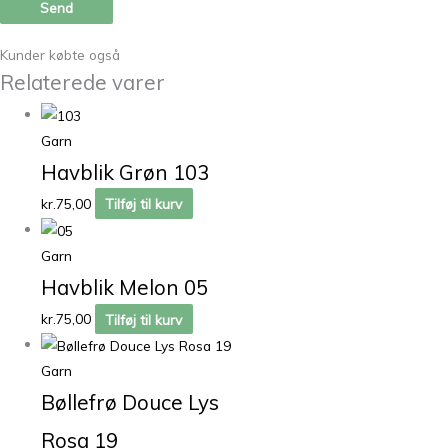
Kunder købte også
Relaterede varer
Garn
Havblik Grøn 103
kr.
75,00
Tilføj til kurv
Garn
Havblik Melon 05
kr.
75,00
Tilføj til kurv
Garn
Bøllefrø Douce Lys
Rosa 19