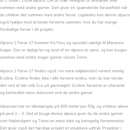
af 2 tråde i 100% alpaca. Det er især velegnet til tørklæder eller
sammen med andre garner. Den giver en spændende farveeffekt når
du strikker det sammen med andre farver. Ligeledes kan denne alpaca
også hjælpe med at binde farverne sammen, hvis du har mange
forskellige farver i dit projekt.
Alpaca 1 Farve 17 kommer fra Peru og spundet særligt til Marianne
Isager. Den er dejligt let og tynd af en alpaca at være, og kan bruges
sammen med andre Isager garner såsom Tvinni.
Alpaca 1 Farve 17 findes også i en mere miljøbevidst variant nemlig
Ecoline. Ecoline findes ikke i alle farvene endnu, men du kan kende
den ved at der står Eco på garnnøglet. Ecoline farverne er ufarvede
og behandlet mere skånsomt end de andre garner.
Alpacaen har en løbelængde på 400 meter per 50g, og strikkes alene
på pind 2 – 3. Ved at bruge denne alpaca giver du de andre garner
som Højlandgarn og Tvinni en mere blød og behagelig fornemmelse.
Det giver også det færdige projekt et smukkere udtryk. Projekter i