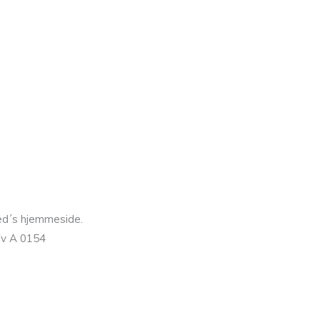
oed´s hjemmeside.
 fv A 0154