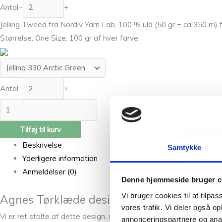
Antal:
-
+
Jelling Tweed fra Nordiv Yarn Lab, 100 % uld (50 gr = ca 350 m)
Størrelse: One Size. 100 gr af hver farve.
Antal:
-
+
Tilføj til kurv
Beskrivelse
Samtykke
Yderligere information
Anmeldelser (0)
Denne hjemmeside bruger c
Vi bruger cookies til at tilpas
Agnes Tørklæde designet af Jena Kofoed
vores trafik. Vi deler også 
Vi er ret stolte af dette design, som Jena Kofoed har stået for. 
annonceringspartnere og anal