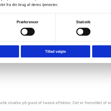
en i smukke aflange og diagonale striber.
et fra din brug af deres tjenester.
Præferencer
Statistik
 fv B 0246 fra Nordic Yarn Lab.
Tillad valgte
dic Yarn Lab.
stik struktur på grund af tweed-effekten. Det er fremstillet af en 