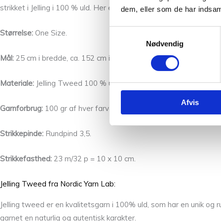
strikket i Jelling i 100 % uld. Her er der gang i tofarve patent, m
dem, eller som de har indsaml
Samtykkevalg
Størrelse:
One Size.
Nødvendig
Mål:
25 cm i bredde, ca. 152 cm i højden.
Materiale:
Jelling Tweed 100 % uld, (50 gr = ca 350 m) fv A 0154,
Afvis
Garnforbrug:
100 gr af hver farve – fv A 0154, fv B 0246 fra Nor
Strikkepinde:
Rundpind 3,5.
Strikkefasthed:
23 m/32 p = 10 x 10 cm.
Jelling Tweed fra Nordic Yarn Lab:
Jelling tweed er en kvalitetsgarn i 100% uld, som har en unik og ru
garnet en naturlig og autentisk karakter.