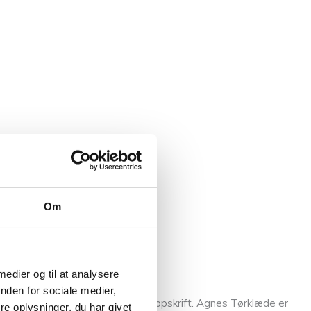
Om
 medier og til at analysere
nden for sociale medier,
til at regne teknikken ud uden en opskrift. Agnes Tørklæde er
e oplysninger, du har givet