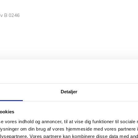
 fv B 0246
Detaljer
ookies
se vores indhold og annoncer, til at vise dig funktioner til sociale
oplysninger om din brug af vores hjemmeside med vores partnere i
Agnes Tørklæde er et smukt geometrisk og alligevel slet ikke lige 
ysepartnere. Vores partnere kan kombinere disse data med andr