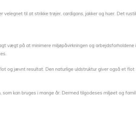
 er velegnet til at strikke trøjer, cardigans, jakker og huer. Det r
t vægt på at minimere miljøpåvirkningen og arbejdsforholdene i pr
es.
 og jævnt resultat. Den naturlige uldstruktur giver også et flot sp
n, som kan bruges i mange år. Dermed tilgodeses miljøet og fami