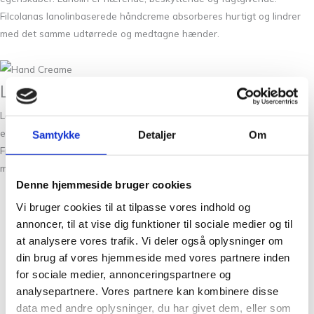
Filcolanas lanolinbaserede håndcreme absorberes hurtigt og lindrer
med det samme udtørrede og medtagne hænder.
Lidt om Hand Cream fra Filcolana:
Lanolin er det naturlige fedt i uld, og har ligesom ulden fantastiske
egenskaber. Lanolin er nærende, beskyttende og fugtgivende.
Samtykke
Detaljer
Om
Filcolanas lanolinbaserede håndcreme absorberes hurtigt og lindrer
med det samme udtørrede og medtagne hænder.
Denne hjemmeside bruger cookies
Vi bruger cookies til at tilpasse vores indhold og
Christian Winthers Vej 2
annoncer, til at vise dig funktioner til sociale medier og til
DK-1860 Frederiksberg
at analysere vores trafik. Vi deler også oplysninger om
+45 31382404
din brug af vores hjemmeside med vores partnere inden
salg@tantegroencph.dk
for sociale medier, annonceringspartnere og
CVR 46618637
analysepartnere. Vores partnere kan kombinere disse
data med andre oplysninger, du har givet dem, eller som