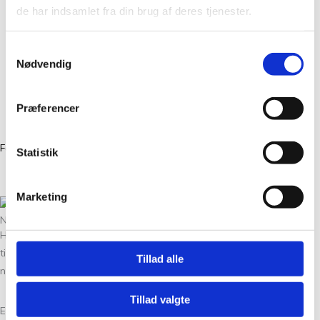
Om Os
de har indsamlet fra din brug af deres tjenester.
Kontakt
FAQ
Samtykkevalg
Workshops
Nødvendig
Handelsbetingelser
Nyheder
Præferencer
GDPR
Facebook
Instagram
Statistik
Marketing
NYHEDSBREV
Hold dig opdateret på det seneste nye i Tante Grøn CPH ved at
tilmelde dig vores nyhedsbrev her. Vi giver dig et lille hint om de
Tillad alle
nyeste events, tilbud og gode idéer til dit næste strikkeprojekt.
Tillad valgte
Email