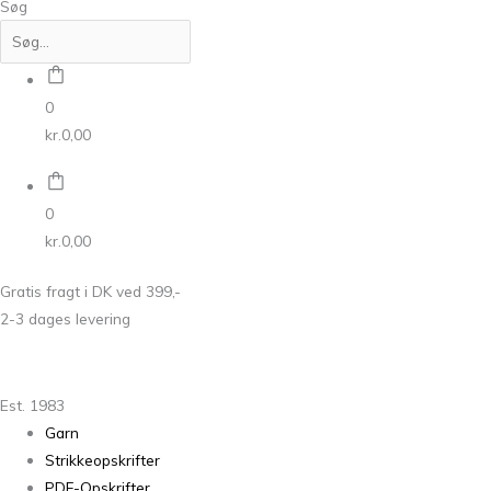
Søg
0
kr.
0,00
0
kr.
0,00
Gratis fragt i DK ved 399,-
2-3 dages levering
Est. 1983
Garn
Strikkeopskrifter
PDF-Opskrifter