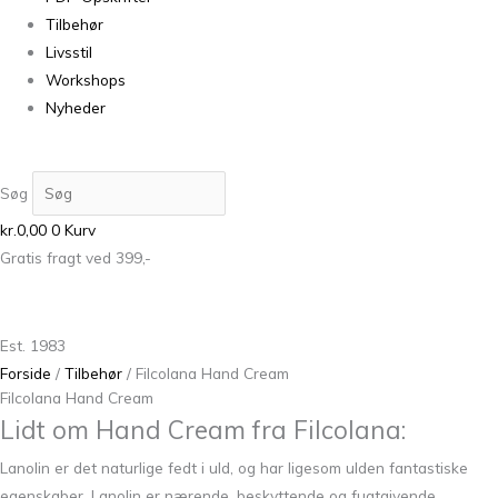
Tilbehør
Livsstil
Workshops
Nyheder
Søg
kr.
0,00
0
Kurv
Gratis fragt ved 399,-
Est. 1983
Forside
/
Tilbehør
/ Filcolana Hand Cream
Filcolana Hand Cream
Lidt om Hand Cream fra Filcolana:
Lanolin er det naturlige fedt i uld, og har ligesom ulden fantastiske
egenskaber. Lanolin er nærende, beskyttende og fugtgivende.