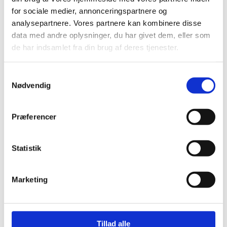
for sociale medier, annonceringspartnere og
analysepartnere. Vores partnere kan kombinere disse
data med andre oplysninger, du har givet dem, eller som
de har indsamlet fra din brug af deres tjenester.
Samtykkevalg
Hæklenåle
Nødvendig
Clover Amour Hæklenål
kr.
75,00
Vælg variant
Præferencer
Statistik
Christian Winthers Vej 2
DK-1860 Frederiksberg
+45 31382404
Marketing
salg@tantegroencph.dk
CVR 46618637
Om Os
Tillad alle