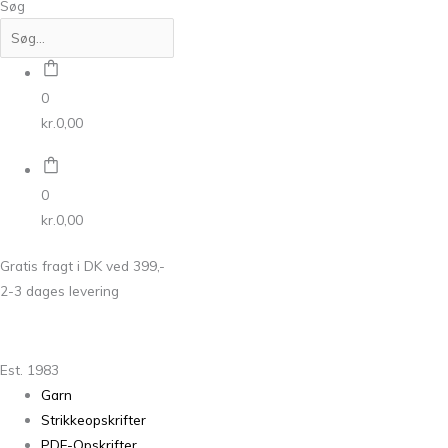
Søg
0
kr.
0,00
0
kr.
0,00
Gratis fragt i DK ved 399,-
2-3 dages levering
Est. 1983
Garn
Strikkeopskrifter
PDF-Opskrifter